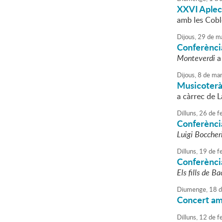
XXVI Aplec
amb les Cobl
Dijous,
29
de
ma
Conferènci
Monteverdi
a
Dijous,
8
de
mar
Musicoterà
a càrrec de L
Dilluns,
26
de
fe
Conferènci
Luigi Boccher
Dilluns,
19
de
fe
Conferènci
Els fills de Ba
Diumenge,
18
d
Concert a
Dilluns,
12
de
fe