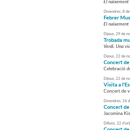
El naixement 
Divendres,
8
de
Febrer Mus
El naixement 
Dijous,
29
de
no
Trobada mus
Verdi. Una vi
Dijous,
22
de
no
Concert de
Celebració d
Dijous,
22
de
no
Visita a l'
Concert de v
Divendres,
26
d
Concert de
Jacomina Ki
Dilluns,
22
d'
oc
Concert de 