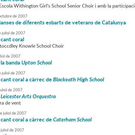
'Escola Withington Girl's School Senior Choir i amb la participaci
octubre
de
2007
danses de diferents esbarts de veterans de Catalunya
e
juliol
de
2007
cant coral
Stoccdley Knowle School Choir
liol
de
2007
 la banda
Upton School
e
juliol
de
2007
cant coral a càrrec de
Blackeath High School
uliol
de
2007
e
Leicester Arts Orquestra
ra de vent
e
juliol
de
2007
cant coral a càrrec de
Caterham School
juliol
de
2007