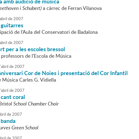
a amb audició de música
eethoven i Schubert)
a càrrec de Ferran Vilanova
abril
de
2007
 guitarres
ipació de l'Aula del Conservatori de Badalona
abril
de
2007
rt per a les escoles bressol
 professors de l'Escola de Música
'
abril
de
2007
niversari Cor de Noies i presentació del Cor Infantil
e Música Carles G. Vidiella
'
abril
de
2007
cant coral
Bristol School Chamber Choir
bril
de
2007
 banda
urves Green School
bril
de
2007