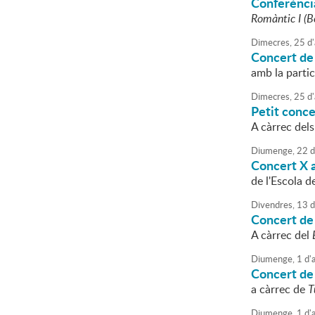
Conferènci
Romàntic I (B
Dimecres,
25
d'
Concert de
amb la partic
Dimecres,
25
d'
Petit conce
A càrrec dels
Diumenge,
22
d
Concert X a
de l'Escola d
Divendres,
13
d
Concert de 
A càrrec del
Diumenge,
1
d'
a
Concert de
a càrrec de
T
Diumenge,
1
d'
a