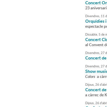
Concert Orq
23 aniversar
Divendres,
11
d
Orquídies i 
espectacle p
Dissabte,
5
de
m
Concert Cl
al Convent d
Divendres,
27
d
Concert de 
Divendres,
27
d
Show music
Colors
a càrre
Dijous,
26
d'
abri
Concert de
a càrrec de K
Dijous,
26
d'
abri