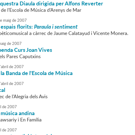
uestra Diaula dirigida per Alfons Reverter
i de l'Escola de Música d'Arenys de Mar
e
maig
de
2007
espais florits:
Paraula i sentiment
oèticomusical a càrrec de Jaume Calatayud i Vicente Monera.
aig
de
2007
oenda Curs Joan Vives
els Pares Caputxins
'
abril
de
2007
la Banda de l'Escola de Música
'
abril
de
2007
al
c de l'Alegria dels Avis
l
de
2007
 música andina
awsariy i En Família
l
de
2007