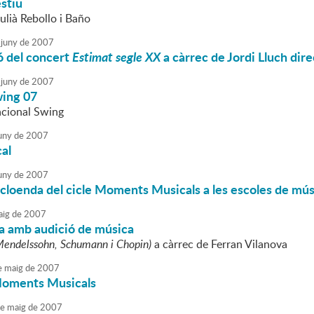
stiu
ulià Rebollo i Baño
juny
de
2007
ó del concert
Estimat segle XX
a càrrec de Jordi Lluch dire
juny
de
2007
ing 07
acional Swing
uny
de
2007
al
uny
de
2007
 cloenda del cicle Moments Musicals a les escoles de mú
ig
de
2007
a amb audició de música
Mendelssohn, Schumann i Chopin)
a càrrec de Ferran Vilanova
e
maig
de
2007
Moments Musicals
e
maig
de
2007