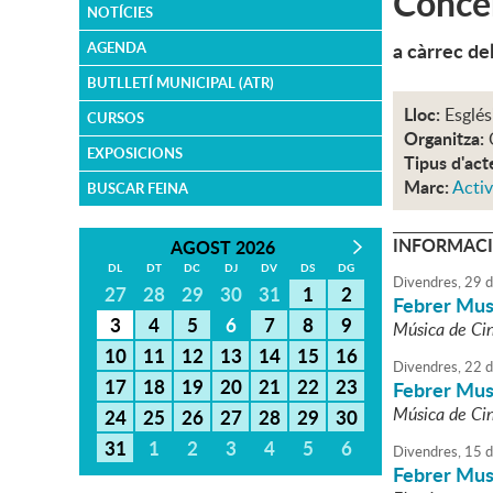
Conce
NOTÍCIES
a càrrec del
AGENDA
BUTLLETÍ MUNICIPAL (ATR)
Lloc:
Esglés
CURSOS
Organitza:
EXPOSICIONS
Tipus d'act
Marc:
Activ
BUSCAR FEINA
INFORMACI
AGOST 2026
DL
DT
DC
DJ
DV
DS
DG
Divendres,
29
d
27
28
29
30
31
1
2
Febrer Mus
3
4
5
6
7
8
9
Música de Cin
10
11
12
13
14
15
16
Divendres,
22
d
17
18
19
20
21
22
23
Febrer Mus
Música de Cin
24
25
26
27
28
29
30
31
1
2
3
4
5
6
Divendres,
15
d
Febrer Mus