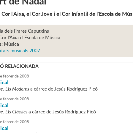
rt de Nadal
 Cor l'Aixa, el Cor Jove i el Cor Infantil de l'Escola de Mús
ia dels Frares Caputxins
Cor l'Aixa i l'Escola de Música
e:
Música
itats musicals 2007
Ó RELACIONADA
e
febrer
de
2008
ical
e. Els Moderns
a càrrec de Jesús Rodríguez Picó
e
febrer
de
2008
ical
e. Els Clàssics
a càrrec de Jesús Rodríguez Picó
e
febrer
de
2008
ical