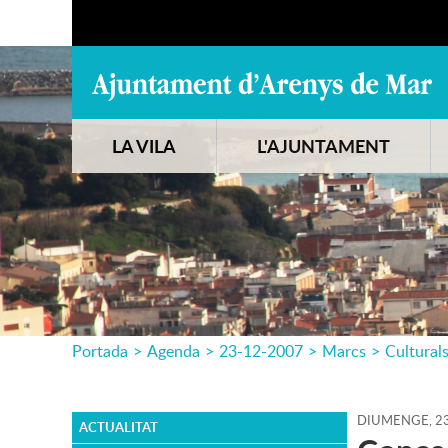
LA VILA
L'AJUNTAMENT
Portada
>
Agenda
>
23-12-2007
>
Marcs
>
Cultural
DIUMENGE,
2
ACTUALITAT