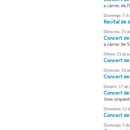
a càrrec de l
Diumenge,
7
d'
Recital de 
Dimecres,
25
d
Concert de 
a càrrec de 
Dilluns,
23
de
ju
Concert de
Dimecres,
18
d
Concert de 
Dimarts,
17
de
j
Concert d
Jove orquest
Divendres,
13
d
Concert de 
Diumenge,
1
de