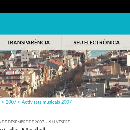
TRANSPARÈNCIA
SEU ELECTRÒNICA
s
>
2007
>
Activitats musicals 2007
3
DE
DESEMBRE
DE
2007
-
9 H VESPRE