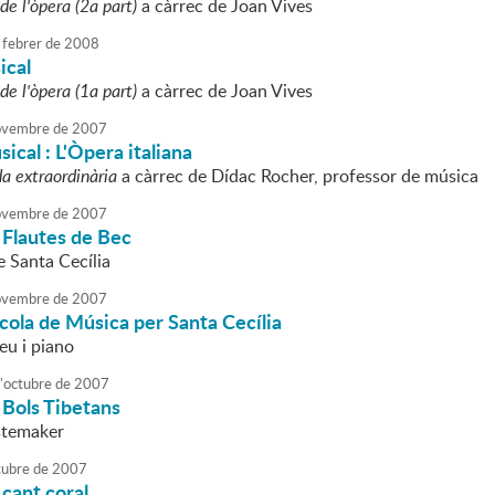
de l'òpera (2a part)
a càrrec de Joan Vives
febrer
de
2008
ical
de l'òpera (1a part)
a càrrec de Joan Vives
vembre
de
2007
ical : L'Òpera italiana
da extraordinària
a càrrec de Dídac Rocher, professor de música
vembre
de
2007
 Flautes de Bec
e Santa Cecília
vembre
de
2007
Escola de Música per Santa Cecília
eu i piano
'
octubre
de
2007
 Bols Tibetans
stemaker
tubre
de
2007
cant coral