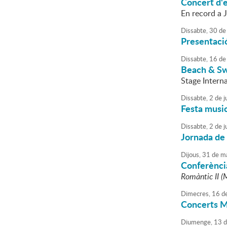
Concert d'e
En record a J
Dissabte,
30
de
Presentaci
Dissabte,
16
de
Beach & Sw
Stage Intern
Dissabte,
2
de
j
Festa music
Dissabte,
2
de
j
Jornada de
Dijous,
31
de
ma
Conferènci
Romàntic II (
Dimecres,
16
d
Concerts 
Diumenge,
13
d