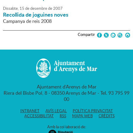
Dissabte,
15
de
desembre
de
2007
Recollida de joguines noves
Campanya de reis 2008
Compartir
Ajuntament d'Arenys de Mar
Riera del Bisbe Pol, 8 - 08350 Arenys de Mar - Tel. 93 795 99
00
INTRANET
AVÍS LEGAL
POLÍTICA PRIVACITAT
ACCESSIBILITAT
RSS
MAPA WEB
CRÈDITS
Amb la col·laboració de: