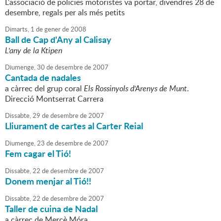
L'associació de policies motoristes va portar, divendres 28 de
desembre, regals per als més petits
Dimarts,
1
de
gener
de
2008
Ball de Cap d'Any al Calisay
L'any de la Ktipen
Diumenge,
30
de
desembre
de
2007
Cantada de nadales
a càrrec del grup coral
Els Rossinyols d'Arenys de Munt
.
Direcció Montserrat Carrera
Dissabte,
29
de
desembre
de
2007
Lliurament de cartes al Carter Reial
Diumenge,
23
de
desembre
de
2007
Fem cagar el Tió!
Dissabte,
22
de
desembre
de
2007
Donem menjar al Tió!!
Dissabte,
22
de
desembre
de
2007
Taller de cuina de Nadal
a càrrec de Mercè Móra