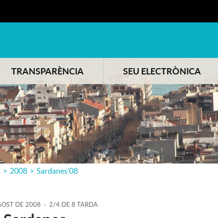
TRANSPARÈNCIA
SEU ELECTRÒNICA
s
>
2008
>
Sardanes'08
GOST
DE
2008
-
2/4 DE 8 TARDA