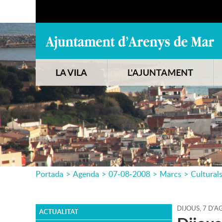
LA VILA
L'AJUNTAMENT
Portada
>
Agenda
>
07-08-2008
>
Marcs
>
Cultural
DIJOUS,
7
D'
A
ACTUALITAT