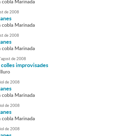
la cobla Marinada
st
de
2008
danes
la cobla Marinada
st
de
2008
danes
la cobla Marinada
'
agost
de
2008
 colles improvisades
Iluro
iol
de
2008
danes
la cobla Marinada
iol
de
2008
danes
la cobla Marinada
iol
de
2008
danes