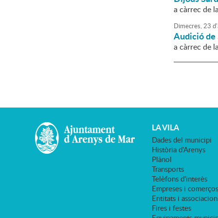
a càrrec de 
Dimecres,
23
d'
Audició de
a càrrec de 
LA VILA
Dades del municipi
Història d'Arenys
Plànol
Transports
Telèfons d'interès
Empreses i comerço
Entitats i associacion
Fires i festes
Equipaments municip