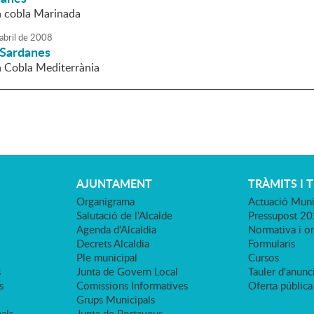
la cobla Marinada
abril
de
2008
 Sardanes
la Cobla Mediterrània
AJUNTAMENT
TRÀMITS I 
Organigrama
Actuació Muni
Salutació de l'Alcalde
Pressupost 2
Agenda d'Alcaldia
Normativa i o
Decrets Alcaldia
Formularis
Ple municipal
Cursos
s
Junta de Govern Local
Tauler d'anunci
s
Comissions Informatives
Oferta pública
Grups Municipals
als
Junta de Portaveus