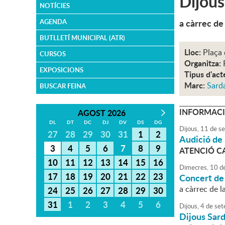
Dijous
NOTÍCIES
a càrrec de 
AGENDA
BUTLLETÍ MUNICIPAL (ATR)
Lloc:
Plaça 
CURSOS
Organitza:
EXPOSICIONS
Tipus d'act
Marc:
Sard
BUSCAR FEINA
INFORMACI
AGOST 2026
DL
DT
DC
DJ
DV
DS
DG
Dijous,
11
de
se
27
28
29
30
31
1
2
Audició de 
3
4
5
6
7
8
9
ATENCIÓ C
10
11
12
13
14
15
16
Dimecres,
10
d
17
18
19
20
21
22
23
Concert de
a càrrec de l
24
25
26
27
28
29
30
31
1
2
3
4
5
6
Dijous,
4
de
set
Dijous Sar