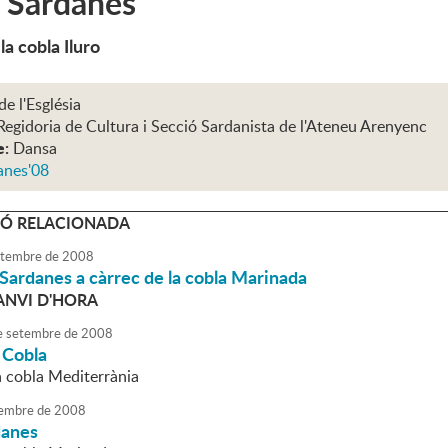
 Sardanes
la cobla Iluro
de l'Església
Regidoria de Cultura i Secció Sardanista de l'Ateneu Arenyenc
e:
Dansa
anes'08
Ó RELACIONADA
tembre
de
2008
Sardanes a càrrec de la cobla Marinada
ANVI D'HORA
e
setembre
de
2008
 Cobla
a cobla Mediterrània
embre
de
2008
danes