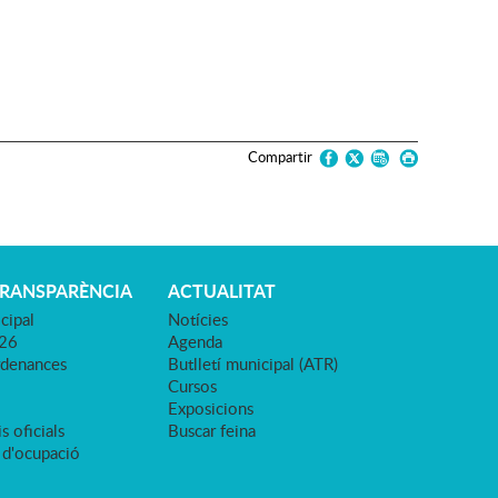
Compartir
TRANSPARÈNCIA
ACTUALITAT
cipal
Notícies
026
Agenda
rdenances
Butlletí municipal (ATR)
Cursos
Exposicions
s oficials
Buscar feina
 d'ocupació