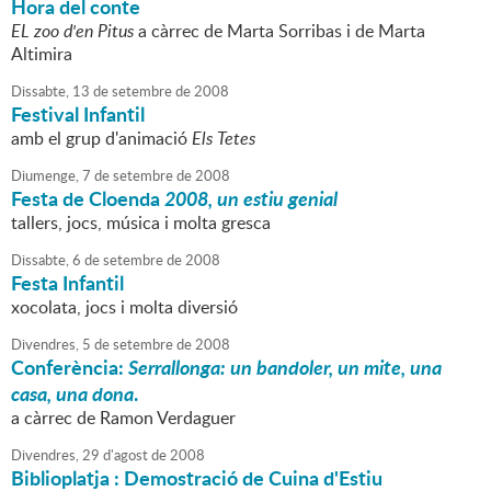
Hora del conte
EL zoo d'en Pitus
a càrrec de Marta Sorribas i de Marta
Altimira
Dissabte,
13
de
setembre
de
2008
Festival Infantil
amb el grup d'animació
Els Tetes
Diumenge,
7
de
setembre
de
2008
Festa de Cloenda
2008, un estiu genial
tallers, jocs, música i molta gresca
Dissabte,
6
de
setembre
de
2008
Festa Infantil
xocolata, jocs i molta diversió
Divendres,
5
de
setembre
de
2008
Conferència:
Serrallonga: un bandoler, un mite, una
casa, una dona
.
a càrrec de Ramon Verdaguer
Divendres,
29
d'
agost
de
2008
Biblioplatja : Demostració de Cuina d'Estiu