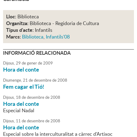
Lloc:
Biblioteca
Organitza:
Biblioteca - Regidoria de Cultura
Tipus d'acte:
Infantils
Marcs:
Biblioteca
,
Infantils'08
INFORMACIÓ RELACIONADA
Dijous,
29
de
gener
de
2009
Hora del conte
Diumenge,
21
de
desembre
de
2008
Fem cagar el Tió!
Dijous,
18
de
desembre
de
2008
Hora del conte
Especial Nadal
Dijous,
11
de
desembre
de
2008
Hora del conte
Especial sobre la interculturalitat a càrrec d'Artixoc