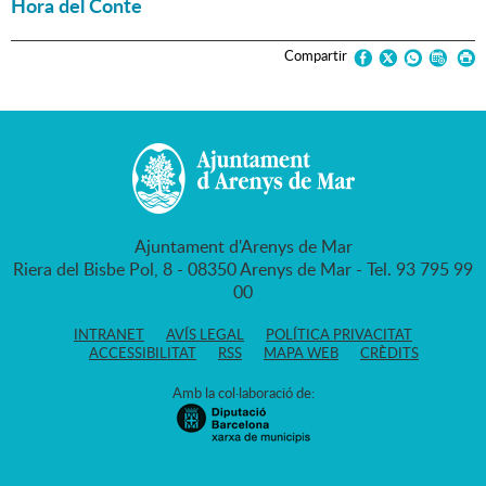
Hora del Conte
Compartir
Ajuntament d'Arenys de Mar
Riera del Bisbe Pol, 8 - 08350 Arenys de Mar - Tel. 93 795 99
00
INTRANET
AVÍS LEGAL
POLÍTICA PRIVACITAT
ACCESSIBILITAT
RSS
MAPA WEB
CRÈDITS
Amb la col·laboració de: