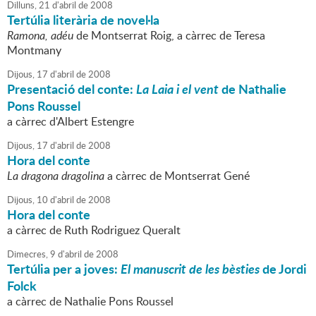
Dilluns,
21
d'
abril
de
2008
Tertúlia literària de novel·la
Ramona, adéu
de Montserrat Roig, a càrrec de Teresa
Montmany
Dijous,
17
d'
abril
de
2008
Presentació del conte:
La Laia i el vent
de Nathalie
Pons Roussel
a càrrec d'Albert Estengre
Dijous,
17
d'
abril
de
2008
Hora del conte
La dragona dragolina
a càrrec de Montserrat Gené
Dijous,
10
d'
abril
de
2008
Hora del conte
a càrrec de Ruth Rodriguez Queralt
Dimecres,
9
d'
abril
de
2008
Tertúlia per a joves:
El manuscrit de les bèsties
de Jordi
Folck
a càrrec de Nathalie Pons Roussel