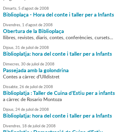
Dimarts,
5
d'
agost
de
2008
Biblioplaça - Hora del conte i taller per a Infants
Divendres,
1
d'
agost
de
2008
Obertura de la Biblioplaça
llibres, revistes, diaris, contes, conferències, cursets...
Dijous,
31
de
juliol
de
2008
Biblioplatja: hora del conte i taller per a Infants
Dimecres,
30
de
juliol
de
2008
Passejada amb la golondrina
Contes a càrrec d'Ulldistret
Dissabte,
26
de
juliol
de
2008
Biblioplatja : Taller de Cuina d'Estiu per a infants
a càrrec de Rosario Montoza
Dijous,
24
de
juliol
de
2008
Biblioplatja: hora del conte i taller per a Infants
Divendres,
18
de
juliol
de
2008