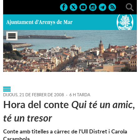
Portada
>
Agenda
>
21-02-
2008
>
Marcs
>
Culturals
>
2008
>
Infantils'08
DIJOUS,
21
DE
FEBRER
DE
2008
-
6 H TARDA
Hora del conte
Qui té un amic,
té un tresor
Conte amb titelles a càrrec de l'Ull Distret i Carola
Carambola