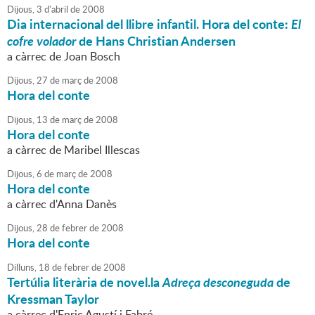
Dijous,
3
d'
abril
de
2008
Dia internacional del llibre infantil. Hora del conte:
El
cofre volador
de Hans Christian Andersen
a càrrec de Joan Bosch
Dijous,
27
de
març
de
2008
Hora del conte
Dijous,
13
de
març
de
2008
Hora del conte
a càrrec de Maribel Illescas
Dijous,
6
de
març
de
2008
Hora del conte
a càrrec d'Anna Danès
Dijous,
28
de
febrer
de
2008
Hora del conte
Dilluns,
18
de
febrer
de
2008
Tertúlia literària de novel.la
Adreça desconeguda
de
Kressman Taylor
a càrrec d'Enric Agustí i Fabré