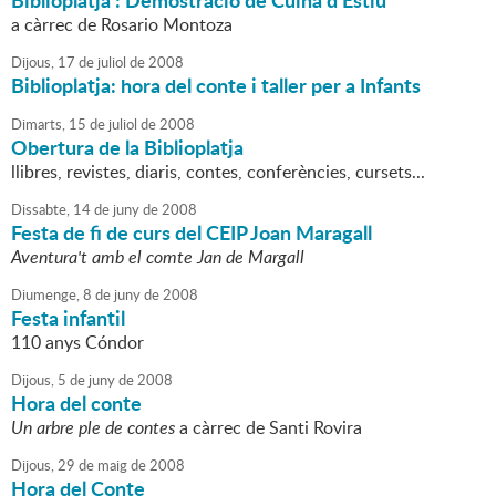
Biblioplatja : Demostració de Cuina d'Estiu
a càrrec de Rosario Montoza
Dijous,
17
de
juliol
de
2008
Biblioplatja: hora del conte i taller per a Infants
Dimarts,
15
de
juliol
de
2008
Obertura de la Biblioplatja
llibres, revistes, diaris, contes, conferències, cursets...
Dissabte,
14
de
juny
de
2008
Festa de fi de curs del CEIP Joan Maragall
Aventura't amb el comte Jan de Margall
Diumenge,
8
de
juny
de
2008
Festa infantil
110 anys Cóndor
Dijous,
5
de
juny
de
2008
Hora del conte
Un arbre ple de contes
a càrrec de Santi Rovira
Dijous,
29
de
maig
de
2008
Hora del Conte