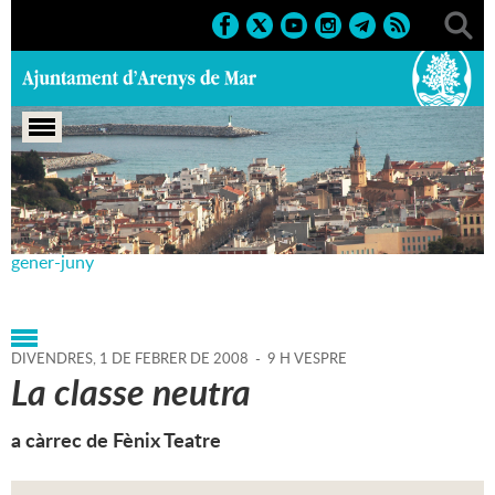
Portada
>
Agenda
>
01-02-
2008
>
Marcs
>
Culturals
>
2008
>
Teatre Principal'08:
gener-juny
DIVENDRES,
1
DE
FEBRER
DE
2008
-
9 H VESPRE
La classe neutra
a càrrec de Fènix Teatre