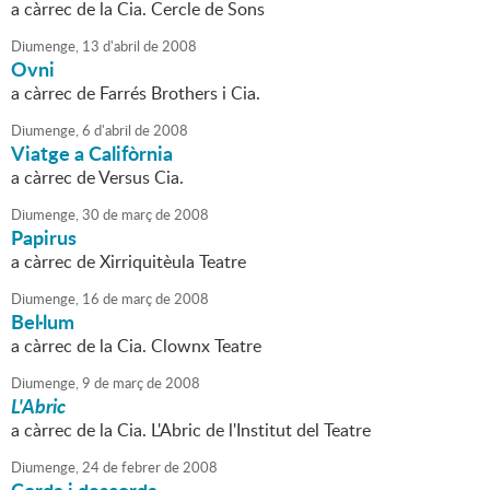
a càrrec de la Cia. Cercle de Sons
Diumenge,
13
d'
abril
de
2008
Ovni
a càrrec de Farrés Brothers i Cia.
Diumenge,
6
d'
abril
de
2008
Viatge a Califòrnia
a càrrec de Versus Cia.
Diumenge,
30
de
març
de
2008
Papirus
a càrrec de Xirriquitèula Teatre
Diumenge,
16
de
març
de
2008
Bel·lum
a càrrec de la Cia. Clownx Teatre
Diumenge,
9
de
març
de
2008
L'Abric
a càrrec de la Cia. L'Abric de l'Institut del Teatre
Diumenge,
24
de
febrer
de
2008