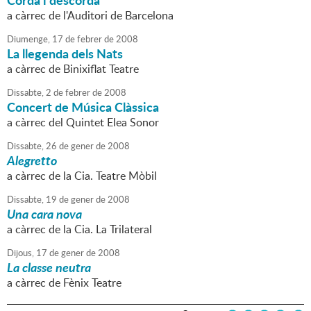
Corda i descorda
a càrrec de l'Auditori de Barcelona
Diumenge,
17
de
febrer
de
2008
La llegenda dels Nats
a càrrec de Binixiflat Teatre
Dissabte,
2
de
febrer
de
2008
Concert de Música Clàssica
a càrrec del Quintet Elea Sonor
Dissabte,
26
de
gener
de
2008
Alegretto
a càrrec de la Cia. Teatre Mòbil
Dissabte,
19
de
gener
de
2008
Una cara nova
a càrrec de la Cia. La Trilateral
Dijous,
17
de
gener
de
2008
La classe neutra
a càrrec de Fènix Teatre