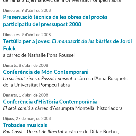
de Tamara Djermanovic de la Universitat Pompeu Fabra
Dimecres,
9
d'
abril
de
2008
Presentació tècnica de les obres del procés
participatiu del pressupost 2008
Dimecres,
9
d'
abril
de
2008
Tertúlia per a joves:
El manuscrit de les bèsties
de Jordi
Folck
a càrrec de Nathalie Pons Roussel
Dimarts,
8
d'
abril
de
2008
Conferència de Món Contemporani
La societat xinesa. Passat i present
a càrrec d'Anna Busquets
de la Universitat Pompeu Fabra
Dimarts,
1
d'
abril
de
2008
Conferència d'Història Contemporània
El setè camió
a càrrec d'Assumpta Montellà, historiadora
Dijous,
27
de
març
de
2008
Trobades musicals
Pau Casals. Un crit de llibertat
a càrrec de Dídac Rocher,