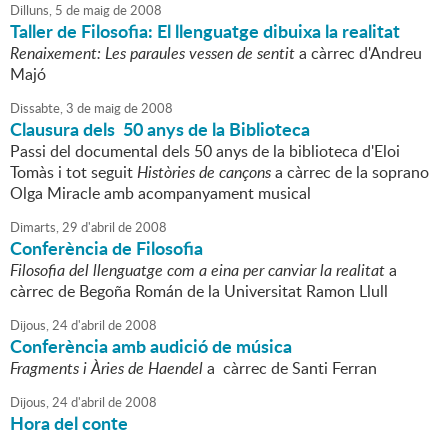
Dilluns,
5
de
maig
de
2008
Taller de Filosofia: El llenguatge dibuixa la realitat
Renaixement: Les paraules vessen de sentit
a càrrec d'Andreu
Majó
Dissabte,
3
de
maig
de
2008
Clausura dels 50 anys de la Biblioteca
Passi del documental dels 50 anys de la biblioteca d'Eloi
Tomàs i tot seguit
Històries de cançons
a càrrec de la soprano
Olga Miracle amb acompanyament musical
Dimarts,
29
d'
abril
de
2008
Conferència de Filosofia
Filosofia del llenguatge com a eina per canviar la realitat
a
càrrec de Begoña Román de la Universitat Ramon Llull
Dijous,
24
d'
abril
de
2008
Conferència amb audició de música
Fragments i Àries de Haendel
a càrrec de Santi Ferran
Dijous,
24
d'
abril
de
2008
Hora del conte