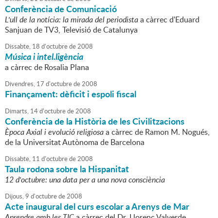
Conferència de Comunicació
L'ull de la notícia: la mirada del periodista
a càrrec d'Eduard
Sanjuan de TV3, Televisió de Catalunya
Dissabte,
18
d'
octubre
de
2008
Música i intel.ligència
a càrrec de Rosalia Plana
Divendres,
17
d'
octubre
de
2008
Finançament: dèficit i espoli fiscal
Dimarts,
14
d'
octubre
de
2008
Conferència de la Història de les Civilitzacions
Època Axial i evolució religiosa
a càrrec de Ramon M. Nogués,
de la Universitat Autònoma de Barcelona
Dissabte,
11
d'
octubre
de
2008
Taula rodona sobre la Hispanitat
12 d'octubre: una data per a una nova consciència
Dijous,
9
d'
octubre
de
2008
Acte inaugural del curs escolar a Arenys de Mar
Aprendre amb les TIC
a càrrec del Dr. Llorenç Valverde,