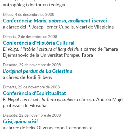
antropòleg i doctor en teologia
Dijous,
4
de
desembre
de
2008
Conferència:
Maria, pobresa, acolliment i servei
a càrrec del P. Josep Torner Cubells, vicari de Vilapicina
Dimarts,
2
de
desembre
de
2008
Conferència d'Història Cultural
El Volga. Història i cultura al llarg del riu
a càrrec de Tamara
Djermanovic de la Universitat Pompeu Fabra
Dissabte,
29
de
novembre
de
2008
L'original perdut de La Celestina
a càrrec de Jordi Bilbeny
Dimarts,
25
de
novembre
de
2008
Conferència d'Espiritualitat
El Nepal : on el cel i la Terra es troben
a càrrec d'Andreu Majó,
professor de Filosofia
Dissabte,
22
de
novembre
de
2008
Crisi, quina crisi?
a càrrec de Fèlix Oliveras Fonoll, economista