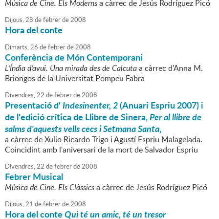
Música de Cine. Els Moderns
a càrrec de Jesús Rodríguez Picó
Dijous,
28
de
febrer
de
2008
Hora del conte
Dimarts,
26
de
febrer
de
2008
Conferència de Món Contemporani
L'Índia d'avui. Una mirada des de Calcuta
a càrrec d'Anna M.
Briongos de la Universitat Pompeu Fabra
Divendres,
22
de
febrer
de
2008
Presentació d'
Indesinenter, 2
(Anuari Espriu 2007) i
de l'edició crítica de Llibre de Sinera,
Per al llibre de
salms d'aquests vells cecs i Setmana Santa
,
a càrrec de Xulio Ricardo Trigo i Agustí Espriu Malagelada.
Coincidint amb l'aniversari de la mort de Salvador Espriu
Divendres,
22
de
febrer
de
2008
Febrer Musical
Música de Cine. Els Clàssics
a càrrec de Jesús Rodríguez Picó
Dijous,
21
de
febrer
de
2008
Hora del conte
Qui té un amic, té un tresor