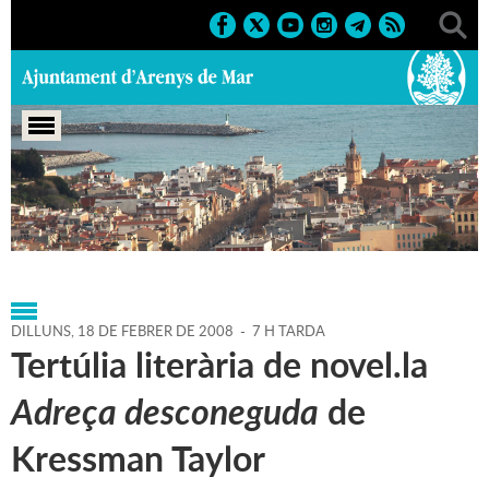
Portada
>
Agenda
>
18-02-
2008
>
Marcs
>
Culturals
>
2007
>
Biblioteca
DILLUNS,
18
DE
FEBRER
DE
2008
-
7 H TARDA
Tertúlia literària de novel.la
Adreça desconeguda
de
Kressman Taylor