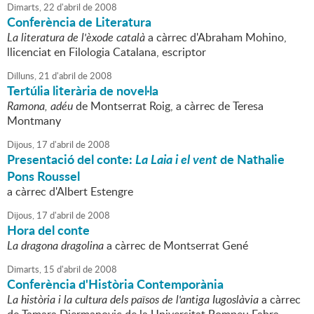
Dimarts,
22
d'
abril
de
2008
Conferència de Literatura
La literatura de l'èxode català
a càrrec d'Abraham Mohino,
llicenciat en Filologia Catalana, escriptor
Dilluns,
21
d'
abril
de
2008
Tertúlia literària de novel·la
Ramona, adéu
de Montserrat Roig, a càrrec de Teresa
Montmany
Dijous,
17
d'
abril
de
2008
Presentació del conte:
La Laia i el vent
de Nathalie
Pons Roussel
a càrrec d'Albert Estengre
Dijous,
17
d'
abril
de
2008
Hora del conte
La dragona dragolina
a càrrec de Montserrat Gené
Dimarts,
15
d'
abril
de
2008
Conferència d'Història Contemporània
La història i la cultura dels països de l'antiga Iugoslàvia
a càrrec