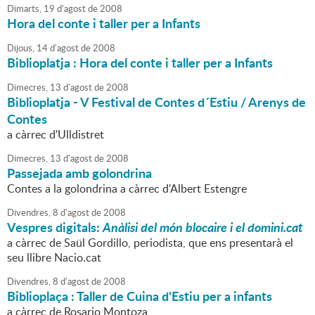
Dimarts,
19
d'
agost
de
2008
Hora del conte i taller per a Infants
Dijous,
14
d'
agost
de
2008
Biblioplatja : Hora del conte i taller per a Infants
Dimecres,
13
d'
agost
de
2008
Biblioplatja - V Festival de Contes d´Estiu / Arenys de
Contes
a càrrec d'Ulldistret
Dimecres,
13
d'
agost
de
2008
Passejada amb golondrina
Contes a la golondrina a càrrec d'Albert Estengre
Divendres,
8
d'
agost
de
2008
Vespres digitals:
Anàlisi del món blocaire i el domini.cat
a càrrec de Saül Gordillo, periodista, que ens presentarà el
seu llibre Nacio.cat
Divendres,
8
d'
agost
de
2008
Biblioplaça : Taller de Cuina d'Estiu per a infants
a càrrec de Rosario Montoza