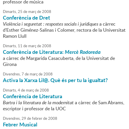
professor de música
Dimarts,
25
de
març
de
2008
Conferència de Dret
Violència i seguretat : respostes socials i jurídiques
a càrrec
d'Esther Giménez-Salinas i Colomer, rectora de la Universitat
Ramon Llull
Dimarts,
11
de
març
de
2008
Conferència de Literatura:
Mercè Rodoreda
a càrrec de Margarida Casacuberta, de la Universitat de
Girona
Divendres,
7
de
març
de
2008
Activa la Xarxa Lil@. Què és per tu la igualtat?
Dimarts,
4
de
març
de
2008
Conferència de Literatura
Bartra i la literatura de la modernitat
a càrrec de Sam Abrams,
escriptor i professor de la UOC
Divendres,
29
de
febrer
de
2008
Febrer Musical