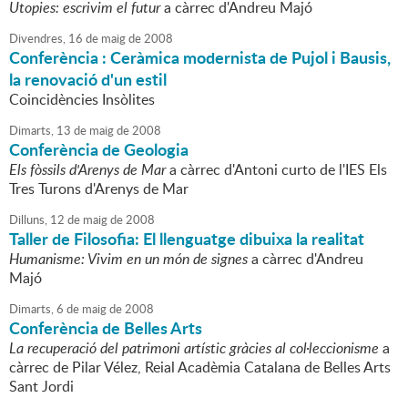
Utopies: escrivim el futur
a càrrec d'Andreu Majó
Divendres,
16
de
maig
de
2008
Conferència : Ceràmica modernista de Pujol i Bausis,
la renovació d'un estil
Coincidències Insòlites
Dimarts,
13
de
maig
de
2008
Conferència de Geologia
Els fòssils d'Arenys de Mar
a càrrec d'Antoni curto de l'IES Els
Tres Turons d'Arenys de Mar
Dilluns,
12
de
maig
de
2008
Taller de Filosofia: El llenguatge dibuixa la realitat
Humanisme: Vivim en un món de signes
a càrrec d'Andreu
Majó
Dimarts,
6
de
maig
de
2008
Conferència de Belles Arts
La recuperació del patrimoni artístic gràcies al col·leccionisme
a
càrrec de Pilar Vélez, Reial Acadèmia Catalana de Belles Arts
Sant Jordi