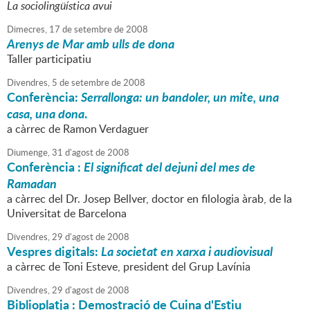
La sociolingüística avui
Dimecres,
17
de
setembre
de
2008
Arenys de Mar amb ulls de dona
Taller participatiu
Divendres,
5
de
setembre
de
2008
Conferència:
Serrallonga: un bandoler, un mite, una
casa, una dona
.
a càrrec de Ramon Verdaguer
Diumenge,
31
d'
agost
de
2008
Conferència :
El significat del dejuni del mes de
Ramadan
a càrrec del Dr. Josep Bellver, doctor en filologia àrab, de la
Universitat de Barcelona
Divendres,
29
d'
agost
de
2008
Vespres digitals:
La societat en xarxa i audiovisual
a càrrec de Toni Esteve, president del Grup Lavínia
Divendres,
29
d'
agost
de
2008
Biblioplatja : Demostració de Cuina d'Estiu