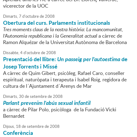
vicerector de la UOC
Dimarts,
7
d'
octubre
de
2008
Obertura del curs. Parlaments institucionals
Tres moments claus de la nostra història: La mancomunitat,
l'Autonomia republicana i la Generalitat actual
a càrrec de
Ramon Alquézar de la Universitat Autònoma de Barcelona
Dissabte,
4
d'
octubre
de
2008
Presentació del llibre:
Un passeig per l'autoestima
de
Josep Torrents i Missé
A càrrec de Quim Gibert, psicòleg, Rafael Caro, conseller
espiritual, naturòpata i terapeuta i Isabel Roig, regidora de
cultura de l´Ajuntament d´Arenys de Mar
Dimarts,
30
de
setembre
de
2008
Parlant prevenim l'abús sexual infantil
a càrrec de Pilar Polo, psicòloga de la Fundació Vicki
Bernardet
Dijous,
18
de
setembre
de
2008
Conferència