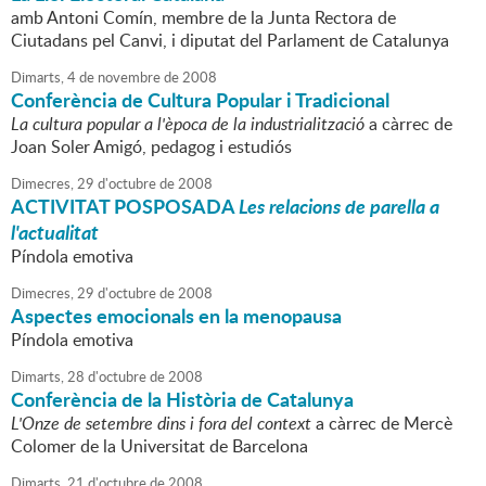
amb Antoni Comín, membre de la Junta Rectora de
Ciutadans pel Canvi, i diputat del Parlament de Catalunya
Dimarts,
4
de
novembre
de
2008
Conferència de Cultura Popular i Tradicional
La cultura popular a l'època de la industrialització
a càrrec de
Joan Soler Amigó, pedagog i estudiós
Dimecres,
29
d'
octubre
de
2008
ACTIVITAT POSPOSADA
Les relacions de parella a
l'actualitat
Píndola emotiva
Dimecres,
29
d'
octubre
de
2008
Aspectes emocionals en la menopausa
Píndola emotiva
Dimarts,
28
d'
octubre
de
2008
Conferència de la Història de Catalunya
L'Onze de setembre dins i fora del context
a càrrec de Mercè
Colomer de la Universitat de Barcelona
Dimarts,
21
d'
octubre
de
2008