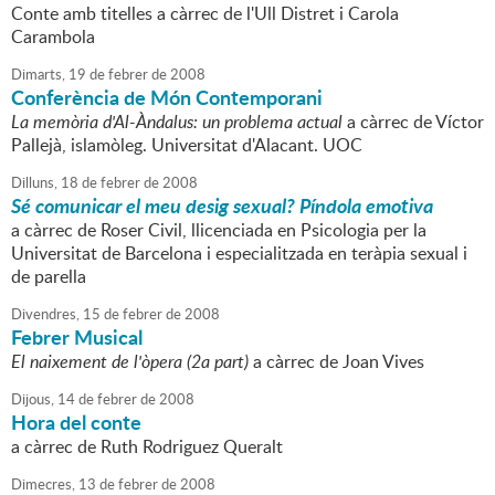
Conte amb titelles a càrrec de l'Ull Distret i Carola
Carambola
Dimarts,
19
de
febrer
de
2008
Conferència de Món Contemporani
La memòria d'Al-Àndalus: un problema actual
a càrrec de Víctor
Pallejà, islamòleg. Universitat d'Alacant. UOC
Dilluns,
18
de
febrer
de
2008
Sé comunicar el meu desig sexual? Píndola emotiva
a càrrec de Roser Civil, llicenciada en Psicologia per la
Universitat de Barcelona i especialitzada en teràpia sexual i
de parella
Divendres,
15
de
febrer
de
2008
Febrer Musical
El naixement de l'òpera (2a part)
a càrrec de Joan Vives
Dijous,
14
de
febrer
de
2008
Hora del conte
a càrrec de Ruth Rodriguez Queralt
Dimecres,
13
de
febrer
de
2008