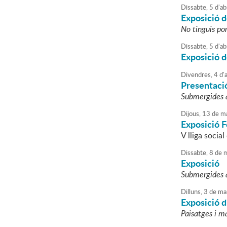
Dissabte,
5
d'
ab
Exposició d
No tinguis po
Dissabte,
5
d'
ab
Exposició d
Divendres,
4
d'
a
Presentació
Submergides a 
Dijous,
13
de
ma
Exposició F
V lliga socia
Dissabte,
8
de
m
Exposició
Submergides a 
Dilluns,
3
de
ma
Exposició d
Paisatges i m