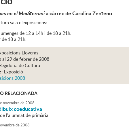
ció
lors en el Mediterrani
a càrrec de Carolina Zenteno
tura sala d'exposicions:
diumenges de 12 a 14h i de 18 a 21h.
 de 18 a 21h.
xposicions Lloveras
s al 29 de febrer de 2008
Regidoria de Cultura
e:
Exposició
sicions 2008
Ó RELACIONADA
e
novembre
de
2008
dibuix coeducativa
s de l'alumnat de primària
ovembre
de
2008