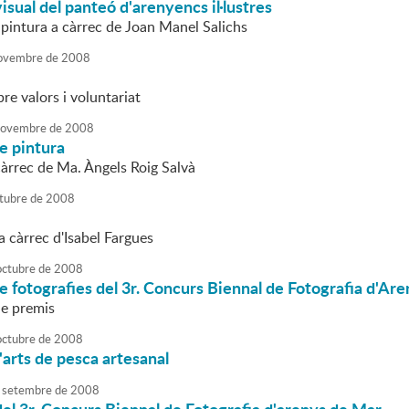
isual del panteó d'arenyencs il·lustres
 pintura a càrrec de Joan Manel Salichs
ovembre
de
2008
re valors i voluntariat
ovembre
de
2008
e pintura
àrrec de Ma. Àngels Roig Salvà
tubre
de
2008
a càrrec d'Isabel Fargues
octubre
de
2008
e fotografies del 3r. Concurs Biennal de Fotografia d'Ar
de premis
octubre
de
2008
'arts de pesca artesanal
setembre
de
2008