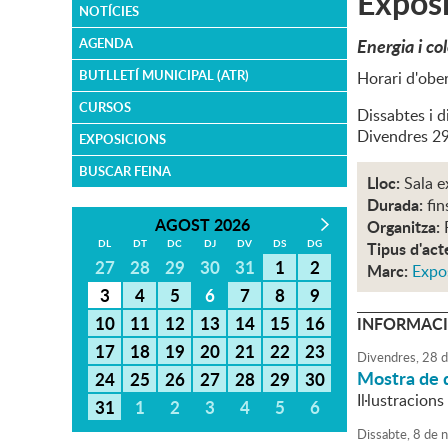
Exposi
NOTÍCIES
Energia i co
AGENDA
BUTLLETÍ MUNICIPAL (ATR)
Horari d'ober
CURSOS
Dissabtes i 
Divendres 29
EXPOSICIONS
BUSCAR FEINA
Lloc:
Sala e
Durada:
fin
AGOST 2026
Organitza:
DL
DT
DC
DJ
DV
DS
DG
Tipus d'act
27
28
29
30
31
1
2
Marc:
Expo
3
4
5
6
7
8
9
10
11
12
13
14
15
16
INFORMACI
17
18
19
20
21
22
23
Divendres,
28
d
Mostra de 
24
25
26
27
28
29
30
Il·lustracion
31
1
2
3
4
5
6
Dissabte,
8
de
n