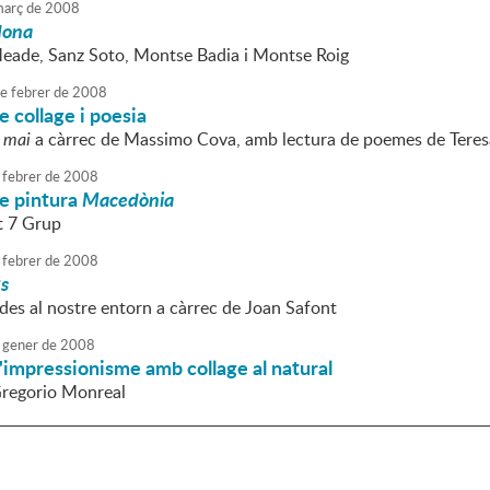
arç
de
2008
dona
eade, Sanz Soto, Montse Badia i Montse Roig
e
febrer
de
2008
e collage i poesia
 mai
a càrrec de Massimo Cova, amb lectura de poemes de Teres
febrer
de
2008
de pintura
Macedònia
t 7 Grup
febrer
de
2008
ts
des al nostre entorn a càrrec de Joan Safont
gener
de
2008
'impressionisme amb collage al natural
Gregorio Monreal