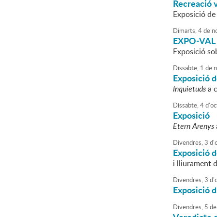
Recreació v
Exposició de
Dimarts,
4
de
n
EXPO-VAL
Exposició sob
Dissabte,
1
de
n
Exposició d
Inquietuds
a c
Dissabte,
4
d'
oc
Exposició
Etern Arenys
Divendres,
3
d'
Exposició d
i lliurament 
Divendres,
3
d'
Exposició d
Divendres,
5
de