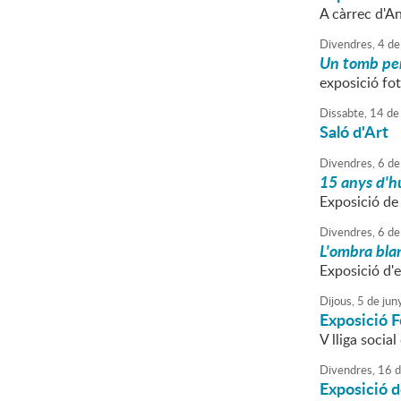
A càrrec d'A
Divendres,
4
de
Un tomb pe
exposició foto
Dissabte,
14
de
Saló d'Art
Divendres,
6
de
15 anys d'h
Exposició de
Divendres,
6
de
L'ombra bla
Exposició d'
Dijous,
5
de
jun
Exposició F
V lliga socia
Divendres,
16
d
Exposició d