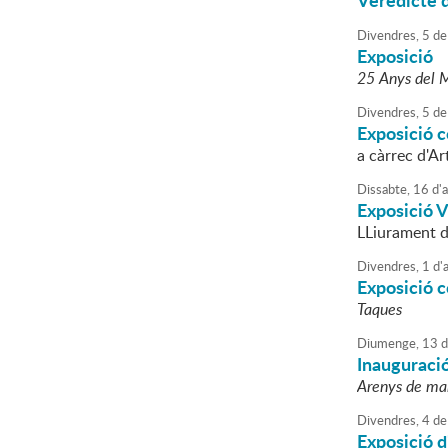
Veredicte d
Divendres,
5
de
Exposició
25 Anys del M
Divendres,
5
de
Exposició c
a càrrec d'A
Dissabte,
16
d'
Exposició V
LLiurament de
Divendres,
1
d'
Exposició c
Taques
Diumenge,
13
d
Inauguraci
Arenys de mar
Divendres,
4
de
Exposició d'