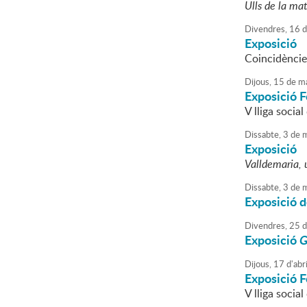
Ulls de la mat
Divendres,
16
d
Exposició
Coincidències
Dijous,
15
de
ma
Exposició F
V lliga socia
Dissabte,
3
de
m
Exposició
Valldemaria, 
Dissabte,
3
de
m
Exposició d
Divendres,
25
d
Exposició
G
Dijous,
17
d'
abri
Exposició F
V lliga socia