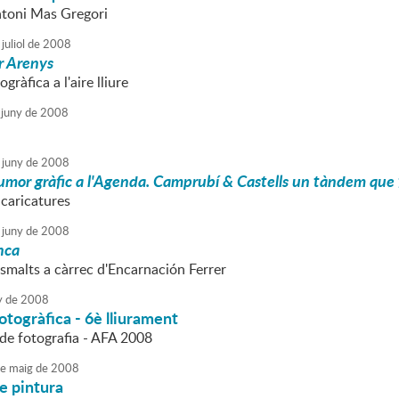
ntoni Mas Gregori
juliol
de
2008
r Arenys
gràfica a l'aire lliure
juny
de
2008
juny
de
2008
umor gràfic a l'Agenda. Camprubí & Castells un tàndem que 
 caricatures
juny
de
2008
nca
esmalts a càrrec d'Encarnación Ferrer
y
de
2008
otogràfica - 6è lliurament
l de fotografia - AFA 2008
e
maig
de
2008
e pintura