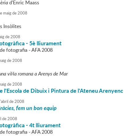
èria
d'Enric Maass
e
maig
de
2008
 Insòlites
ig
de
2008
otogràfica - 5è lliurament
l de fotografia - AFA 2008
aig
de
2008
una vil·la romana a Arenys de Mar
aig
de
2008
e l'Escola de Dibuix i Pintura de l'Ateneu Arenyenc
'
abril
de
2008
ràcies, fem un bon equip
l
de
2008
otogràfica - 4t lliurament
l de fotografia - AFA 2008