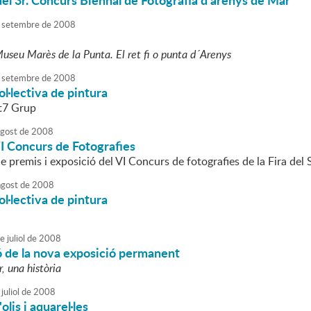
el 3r. Concurs Biennal de Fotografia d'arenys de Mar
setembre
de
2008
useu Marès de la Punta. El ret fi o punta d´Arenys
setembre
de
2008
ol·lectiva de pintura
rt7 Grup
agost
de
2008
I Concurs de Fotografies
 premis i exposició del VI Concurs de fotografies de la Fira del S
agost
de
2008
ol·lectiva de pintura
e
juliol
de
2008
ó de la nova exposició permanent
, una història
juliol
de
2008
olis i aquarel·les