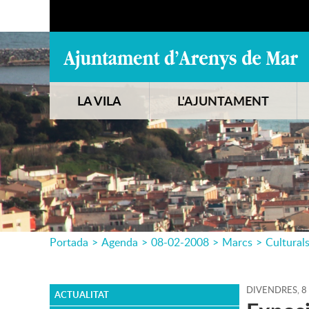
LA VILA
L'AJUNTAMENT
Portada
>
Agenda
>
08-02-2008
>
Marcs
>
Cultural
DIVENDRES,
8
ACTUALITAT