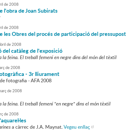
ril
de
2008
e l'obra de Joan Subirats
r
ril
de
2008
e les Obres del procés de participació del pressupost
bril
de
2008
 del catàleg de l'exposició
la feina. El treball femení en negre dins del món del tèxtil
rç
de
2008
otogràfica - 3r lliurament
l de fotografia - AFA 2008
arç
de
2008
la feina. El treball femení "en negre" dins el món tèxtil
rç
de
2008
'aquarel·les
arines
a càrrec de J.A. Maynat.
Vegeu enllaç