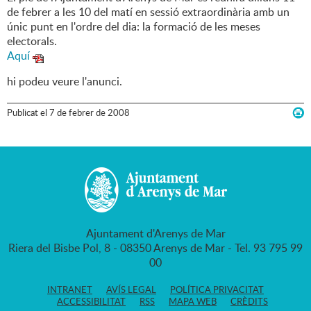
de febrer a les 10 del matí en sessió extraordinària amb un
únic punt en l'ordre del dia: la formació de les meses
electorals.
Aquí
hi podeu veure l'anunci.
Publicat
el
7
de
febrer
de
2008
Ajuntament d'Arenys de Mar
Riera del Bisbe Pol, 8 - 08350 Arenys de Mar - Tel. 93 795 99
00
INTRANET
AVÍS LEGAL
POLÍTICA PRIVACITAT
ACCESSIBILITAT
RSS
MAPA WEB
CRÈDITS