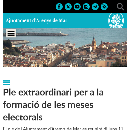
Portada
>
Regidories
>
Alcaldia
>
Tauler d'Anuncis 2000 -
2008
Ple extraordinari per a la
formació de les meses
electorals
El ple de l'Ajuntament d'Arenys de Mar es reunirà dilluns 11