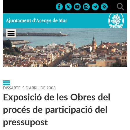
Portada
>
Agenda
>
05-04-
2008
>
Marcs
>
Culturals
>
2008
>
Exposicions 2008
DISSABTE,
5
D'
ABRIL
DE
2008
Exposició de les Obres del
procés de participació del
pressupost