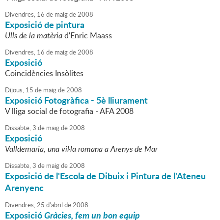
Divendres,
16
de
maig
de
2008
Exposició de pintura
Ulls de la matèria
d'Enric Maass
Divendres,
16
de
maig
de
2008
Exposició
Coincidències Insòlites
Dijous,
15
de
maig
de
2008
Exposició Fotogràfica - 5è lliurament
V lliga social de fotografia - AFA 2008
Dissabte,
3
de
maig
de
2008
Exposició
Valldemaria, una vil·la romana a Arenys de Mar
Dissabte,
3
de
maig
de
2008
Exposició de l'Escola de Dibuix i Pintura de l'Ateneu
Arenyenc
Divendres,
25
d'
abril
de
2008
Exposició
Gràcies, fem un bon equip