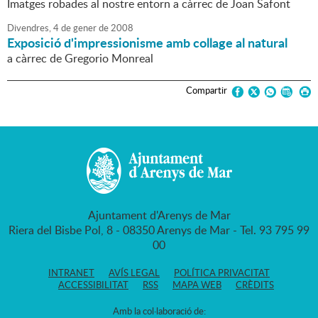
Imatges robades al nostre entorn a càrrec de Joan Safont
Divendres,
4
de
gener
de
2008
Exposició d'impressionisme amb collage al natural
a càrrec de Gregorio Monreal
Compartir
Ajuntament d'Arenys de Mar
Riera del Bisbe Pol, 8 - 08350 Arenys de Mar - Tel. 93 795 99
00
INTRANET
AVÍS LEGAL
POLÍTICA PRIVACITAT
ACCESSIBILITAT
RSS
MAPA WEB
CRÈDITS
Amb la col·laboració de: