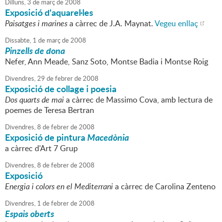
Dilluns,
3
de
març
de
2008
Exposició d'aquarel·les
Paisatges i marines
a càrrec de J.A. Maynat.
Vegeu enllaç
Dissabte,
1
de
març
de
2008
Pinzells de dona
Nefer, Ann Meade, Sanz Soto, Montse Badia i Montse Roig
Divendres,
29
de
febrer
de
2008
Exposició de collage i poesia
Dos quarts de mai
a càrrec de Massimo Cova, amb lectura de
poemes de Teresa Bertran
Divendres,
8
de
febrer
de
2008
Exposició de pintura
Macedònia
a càrrec d'Art 7 Grup
Divendres,
8
de
febrer
de
2008
Exposició
Energia i colors en el Mediterrani
a càrrec de Carolina Zenteno
Divendres,
1
de
febrer
de
2008
Espais oberts