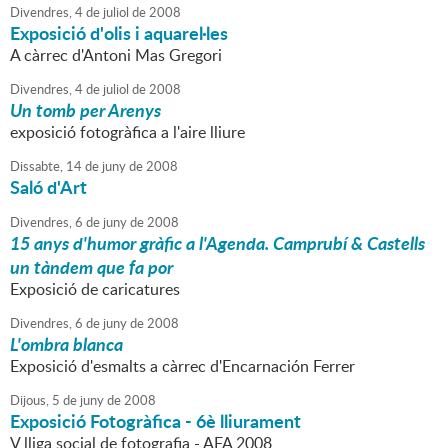
Divendres,
4
de
juliol
de
2008
Exposició d'olis i aquarel·les
A càrrec d'Antoni Mas Gregori
Divendres,
4
de
juliol
de
2008
Un tomb per Arenys
exposició fotogràfica a l'aire lliure
Dissabte,
14
de
juny
de
2008
Saló d'Art
Divendres,
6
de
juny
de
2008
15 anys d'humor gràfic a l'Agenda. Camprubí & Castells
un tàndem que fa por
Exposició de caricatures
Divendres,
6
de
juny
de
2008
L'ombra blanca
Exposició d'esmalts a càrrec d'Encarnación Ferrer
Dijous,
5
de
juny
de
2008
Exposició Fotogràfica - 6è lliurament
V lliga social de fotografia - AFA 2008