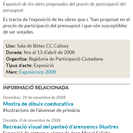
Exposició de les obres proposades del procés de participació del
pressupost
Es tracta de l'exposició de les obres que s´'han proposat en el
procés de participació del pressupost i que són susceptibles
de ser votades.
Lloc:
Sala de Bótes CC.Calisay
Durada:
fins al 13 d'abril de 2008
Organitza:
Regidoria de Participació Ciutadana
Tipus d'acte:
Exposició
Marc:
Exposicions 2008
INFORMACIÓ RELACIONADA
Divendres,
28
de
novembre
de
2008
Mostra de dibuix coeducativa
Il·lustracions de l'alumnat de primària
Dissabte,
8
de
novembre
de
2008
Recreació visual del panteó d'arenyencs il·lustres