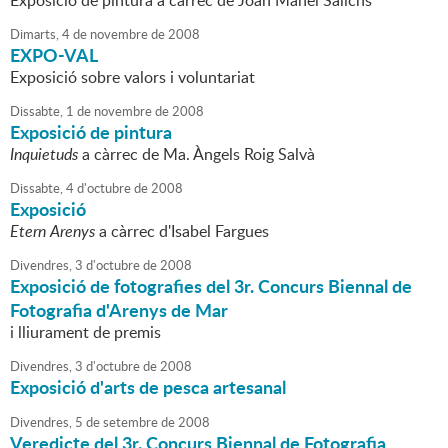
Exposició de pintura a càrrec de Joan Manel Salichs
Dimarts,
4
de
novembre
de
2008
EXPO-VAL
Exposició sobre valors i voluntariat
Dissabte,
1
de
novembre
de
2008
Exposició de pintura
Inquietuds
a càrrec de Ma. Àngels Roig Salvà
Dissabte,
4
d'
octubre
de
2008
Exposició
Etern Arenys
a càrrec d'Isabel Fargues
Divendres,
3
d'
octubre
de
2008
Exposició de fotografies del 3r. Concurs Biennal de
Fotografia d'Arenys de Mar
i lliurament de premis
Divendres,
3
d'
octubre
de
2008
Exposició d'arts de pesca artesanal
Divendres,
5
de
setembre
de
2008
Veredicte del 3r. Concurs Biennal de Fotografia