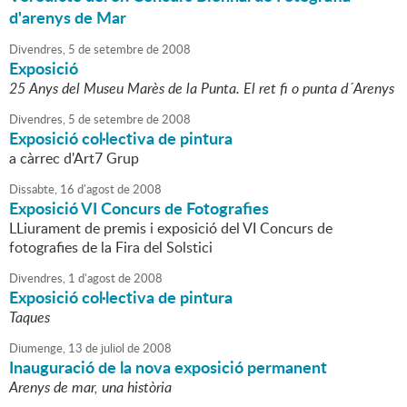
d'arenys de Mar
Divendres,
5
de
setembre
de
2008
Exposició
25 Anys del Museu Marès de la Punta. El ret fi o punta d´Arenys
Divendres,
5
de
setembre
de
2008
Exposició col·lectiva de pintura
a càrrec d'Art7 Grup
Dissabte,
16
d'
agost
de
2008
Exposició VI Concurs de Fotografies
LLiurament de premis i exposició del VI Concurs de
fotografies de la Fira del Solstici
Divendres,
1
d'
agost
de
2008
Exposició col·lectiva de pintura
Taques
Diumenge,
13
de
juliol
de
2008
Inauguració de la nova exposició permanent
Arenys de mar, una història