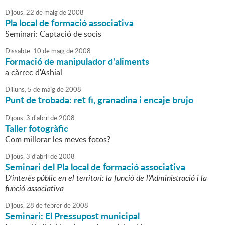
Dijous,
22
de
maig
de
2008
Pla local de formació associativa
Seminari: Captació de socis
Dissabte,
10
de
maig
de
2008
Formació de manipulador d'aliments
a càrrec d'Ashial
Dilluns,
5
de
maig
de
2008
Punt de trobada: ret fi, granadina i encaje brujo
Dijous,
3
d'
abril
de
2008
Taller fotogràfic
Com millorar les meves fotos?
Dijous,
3
d'
abril
de
2008
Seminari del Pla local de formació associativa
D'interès públic en el territori: la funció de l'Administració i la
funció associativa
Dijous,
28
de
febrer
de
2008
Seminari: El Pressupost municipal