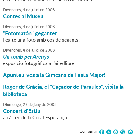
Divendres,
4
de
juliol
de
2008
Contes al Museu
Divendres,
4
de
juliol
de
2008
"Fotomatón" geganter
Fes-te una foto amb cos de gegants!
Divendres,
4
de
juliol
de
2008
Un tomb per Arenys
exposició fotogràfica a l'aire lliure
Apunteu-vos a la Gimcana de Festa Major!
Roger de Gràcia, el "Caçador de Paraules", visita la
biblioteca
Diumenge,
29
de
juny
de
2008
Concert d'Estiu
a càrrec de la Coral Esperança
Compartir