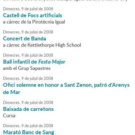
Dimecres,
9
de
juliol
de
2008
Castell de Focs artificials
a càrrec de la Pirotècnia Igual
Dimecres,
9
de
juliol
de
2008
Concert de Banda
a càrrec de Kettlethorpe High School
Dimecres,
9
de
juliol
de
2008
Ball infantil de
Festa Major
amb el Grup Sapastres
Dimecres,
9
de
juliol
de
2008
Ofici solemne en honor a Sant Zenon, patró d'Arenys
de Mar
Dimecres,
9
de
juliol
de
2008
Baixada de carretons
Cursa
Dimecres,
9
de
juliol
de
2008
Marató Banc de Sang