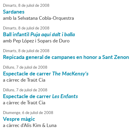
Dimarts,
8
de
juliol
de
2008
Sardanes
amb la Selvatana Cobla-Orquestra
Dimarts,
8
de
juliol
de
2008
Ball infantil
Puja aquí dalt i balla
amb Pep López i Sopars de Duro
Dimarts,
8
de
juliol
de
2008
Repicada general de campanes en honor a Sant Zenon
Dilluns,
7
de
juliol
de
2008
Espectacle de carrer
The MacKensy's
a càrrec de Traüt Cia
Dilluns,
7
de
juliol
de
2008
Espectacle de carrer
Les Enfants
a càrrec de Traüt Cia
Diumenge,
6
de
juliol
de
2008
Vespre màgic
a càrrec d'Alis Kim & Luna