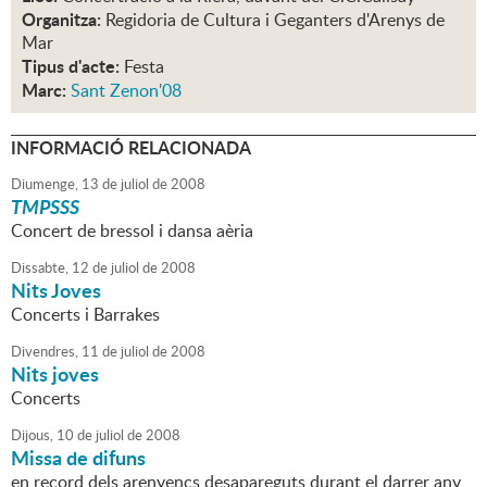
Organitza:
Regidoria de Cultura i Geganters d'Arenys de
Mar
Tipus d'acte:
Festa
Marc:
Sant Zenon'08
INFORMACIÓ RELACIONADA
Diumenge,
13
de
juliol
de
2008
TMPSSS
Concert de bressol i dansa aèria
Dissabte,
12
de
juliol
de
2008
Nits Joves
Concerts i Barrakes
Divendres,
11
de
juliol
de
2008
Nits joves
Concerts
Dijous,
10
de
juliol
de
2008
Missa de difuns
en record dels arenyencs desapareguts durant el darrer any