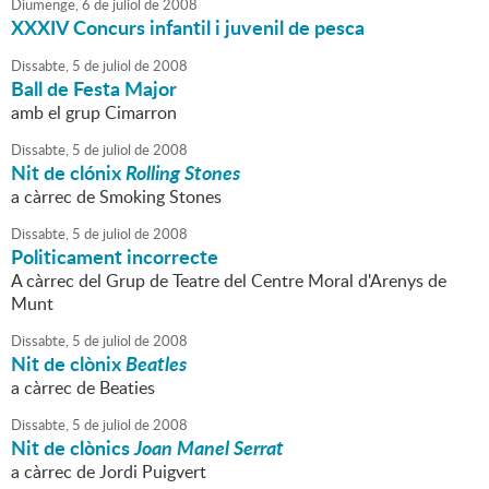
Diumenge,
6
de
juliol
de
2008
XXXIV Concurs infantil i juvenil de pesca
Dissabte,
5
de
juliol
de
2008
Ball de Festa Major
amb el grup Cimarron
Dissabte,
5
de
juliol
de
2008
Nit de clónix
Rolling Stones
a càrrec de Smoking Stones
Dissabte,
5
de
juliol
de
2008
Politicament incorrecte
A càrrec del Grup de Teatre del Centre Moral d'Arenys de
Munt
Dissabte,
5
de
juliol
de
2008
Nit de clònix
Beatles
a càrrec de Beaties
Dissabte,
5
de
juliol
de
2008
Nit de clònics
Joan Manel Serrat
a càrrec de Jordi Puigvert