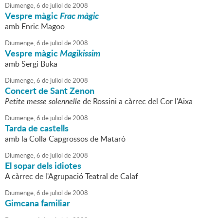
Diumenge,
6
de
juliol
de
2008
Vespre màgic
Frac màgic
amb Enric Magoo
Diumenge,
6
de
juliol
de
2008
Vespre màgic
Magikissim
amb Sergi Buka
Diumenge,
6
de
juliol
de
2008
Concert de Sant Zenon
Petite messe solennelle
de Rossini a càrrec del Cor l'Aixa
Diumenge,
6
de
juliol
de
2008
Tarda de castells
amb la Colla Capgrossos de Mataró
Diumenge,
6
de
juliol
de
2008
El sopar dels idiotes
A càrrec de l'Agrupació Teatral de Calaf
Diumenge,
6
de
juliol
de
2008
Gimcana familiar