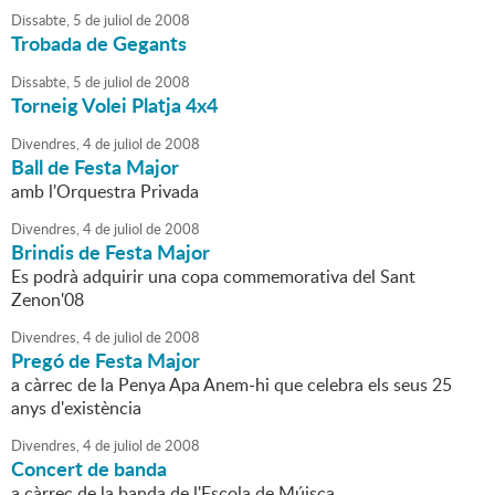
Dissabte,
5
de
juliol
de
2008
Trobada de Gegants
Dissabte,
5
de
juliol
de
2008
Torneig Volei Platja 4x4
Divendres,
4
de
juliol
de
2008
Ball de Festa Major
amb l'Orquestra Privada
Divendres,
4
de
juliol
de
2008
Brindis de Festa Major
Es podrà adquirir una copa commemorativa del Sant
Zenon'08
Divendres,
4
de
juliol
de
2008
Pregó de Festa Major
a càrrec de la Penya Apa Anem-hi que celebra els seus 25
anys d'existència
Divendres,
4
de
juliol
de
2008
Concert de banda
a càrrec de la banda de l'Escola de Múisca