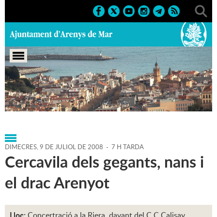
Portada
>
Agenda
>
09-07-
2008
>
Marcs
>
Culturals
>
2008
>
Sant Zenon'08
DIMECRES,
9
DE
JULIOL
DE
2008
-
7 H TARDA
Cercavila dels gegants, nans i
el drac Arenyot
Lloc:
Concertració a la Riera, davant del C.C.Calisay