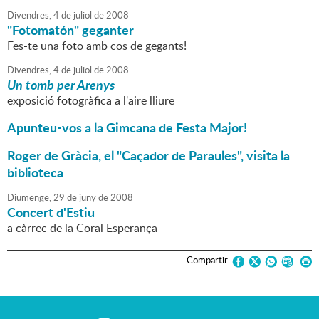
Divendres,
4
de
juliol
de
2008
"Fotomatón" geganter
Fes-te una foto amb cos de gegants!
Divendres,
4
de
juliol
de
2008
Un tomb per Arenys
exposició fotogràfica a l'aire lliure
Apunteu-vos a la Gimcana de Festa Major!
Roger de Gràcia, el "Caçador de Paraules", visita la
biblioteca
Diumenge,
29
de
juny
de
2008
Concert d'Estiu
a càrrec de la Coral Esperança
Compartir