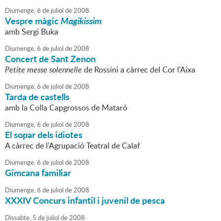
Diumenge,
6
de
juliol
de
2008
Vespre màgic
Magikissim
amb Sergi Buka
Diumenge,
6
de
juliol
de
2008
Concert de Sant Zenon
Petite messe solennelle
de Rossini a càrrec del Cor l'Aixa
Diumenge,
6
de
juliol
de
2008
Tarda de castells
amb la Colla Capgrossos de Mataró
Diumenge,
6
de
juliol
de
2008
El sopar dels idiotes
A càrrec de l'Agrupació Teatral de Calaf
Diumenge,
6
de
juliol
de
2008
Gimcana familiar
Diumenge,
6
de
juliol
de
2008
XXXIV Concurs infantil i juvenil de pesca
Dissabte,
5
de
juliol
de
2008