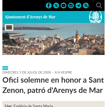
Portada
>
Agenda
>
09-07-
2008
>
Marcs
>
Culturals
>
2008
>
Sant Zenon'08
DIMECRES,
9
DE
JULIOL
DE
2008
-
8 H VESPRE
Ofici solemne en honor a Sant
Zenon, patró d'Arenys de Mar
Lloc:
Església de Santa Maria