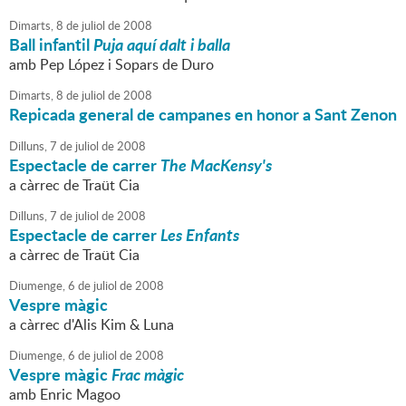
Dimarts,
8
de
juliol
de
2008
Ball infantil
Puja aquí dalt i balla
amb Pep López i Sopars de Duro
Dimarts,
8
de
juliol
de
2008
Repicada general de campanes en honor a Sant Zenon
Dilluns,
7
de
juliol
de
2008
Espectacle de carrer
The MacKensy's
a càrrec de Traüt Cia
Dilluns,
7
de
juliol
de
2008
Espectacle de carrer
Les Enfants
a càrrec de Traüt Cia
Diumenge,
6
de
juliol
de
2008
Vespre màgic
a càrrec d'Alis Kim & Luna
Diumenge,
6
de
juliol
de
2008
Vespre màgic
Frac màgic
amb Enric Magoo