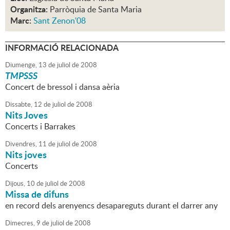
Organitza:
Parròquia de Santa Maria
Marc:
Sant Zenon'08
INFORMACIÓ RELACIONADA
Diumenge,
13
de
juliol
de
2008
TMPSSS
Concert de bressol i dansa aèria
Dissabte,
12
de
juliol
de
2008
Nits Joves
Concerts i Barrakes
Divendres,
11
de
juliol
de
2008
Nits joves
Concerts
Dijous,
10
de
juliol
de
2008
Missa de difuns
en record dels arenyencs desapareguts durant el darrer any
Dimecres,
9
de
juliol
de
2008