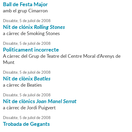
Ball de Festa Major
amb el grup Cimarron
Dissabte,
5
de
juliol
de
2008
Nit de clónix
Rolling Stones
a càrrec de Smoking Stones
Dissabte,
5
de
juliol
de
2008
Politicament incorrecte
A càrrec del Grup de Teatre del Centre Moral d'Arenys de
Munt
Dissabte,
5
de
juliol
de
2008
Nit de clònix
Beatles
a càrrec de Beaties
Dissabte,
5
de
juliol
de
2008
Nit de clònics
Joan Manel Serrat
a càrrec de Jordi Puigvert
Dissabte,
5
de
juliol
de
2008
Trobada de Gegants