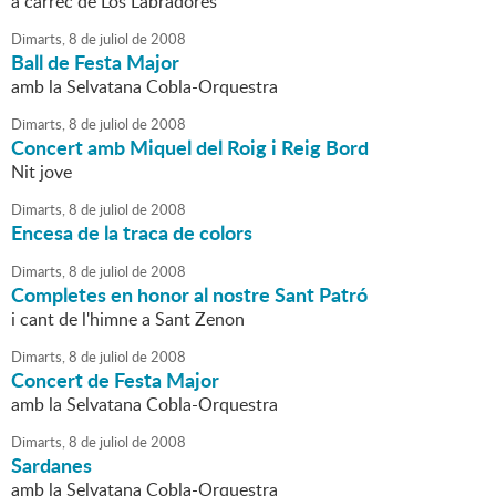
a càrrec de Los Labradores
Dimarts,
8
de
juliol
de
2008
Ball de Festa Major
amb la Selvatana Cobla-Orquestra
Dimarts,
8
de
juliol
de
2008
Concert amb Miquel del Roig i Reig Bord
Nit jove
Dimarts,
8
de
juliol
de
2008
Encesa de la traca de colors
Dimarts,
8
de
juliol
de
2008
Completes en honor al nostre Sant Patró
i cant de l'himne a Sant Zenon
Dimarts,
8
de
juliol
de
2008
Concert de Festa Major
amb la Selvatana Cobla-Orquestra
Dimarts,
8
de
juliol
de
2008
Sardanes
amb la Selvatana Cobla-Orquestra