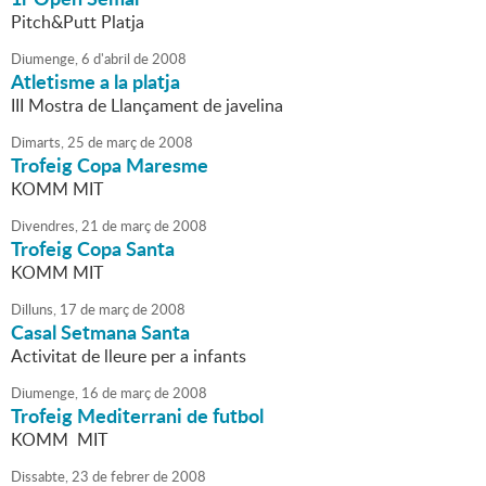
Pitch&Putt Platja
Diumenge,
6
d'
abril
de
2008
Atletisme a la platja
III Mostra de Llançament de javelina
Dimarts,
25
de
març
de
2008
Trofeig Copa Maresme
KOMM MIT
Divendres,
21
de
març
de
2008
Trofeig Copa Santa
KOMM MIT
Dilluns,
17
de
març
de
2008
Casal Setmana Santa
Activitat de lleure per a infants
Diumenge,
16
de
març
de
2008
Trofeig Mediterrani de futbol
KOMM MIT
Dissabte,
23
de
febrer
de
2008