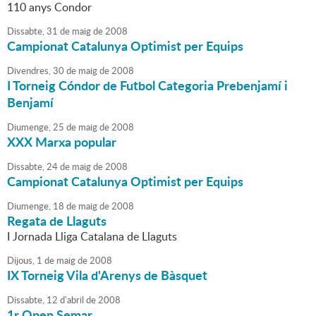
110 anys Condor
Dissabte,
31
de
maig
de
2008
Campionat Catalunya Optimist per Equips
Divendres,
30
de
maig
de
2008
I Torneig Cóndor de Futbol Categoria Prebenjamí i
Benjamí
Diumenge,
25
de
maig
de
2008
XXX Marxa popular
Dissabte,
24
de
maig
de
2008
Campionat Catalunya Optimist per Equips
Diumenge,
18
de
maig
de
2008
Regata de Llaguts
I Jornada Lliga Catalana de Llaguts
Dijous,
1
de
maig
de
2008
IX Torneig Vila d'Arenys de Bàsquet
Dissabte,
12
d'
abril
de
2008
1r Open Semar