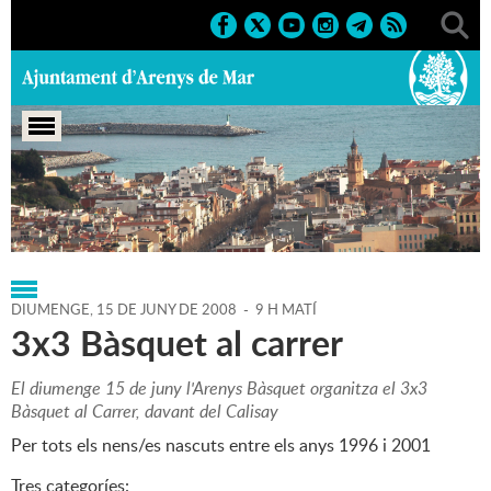
Portada
>
Regidories
>
Esports
>
Agenda
>
15-06-2008
DIUMENGE,
15
DE
JUNY
DE
2008
-
9 H MATÍ
3x3 Bàsquet al carrer
El diumenge 15 de juny l'Arenys Bàsquet organitza el 3x3
Bàsquet al Carrer, davant del Calisay
Per tots els nens/es nascuts entre els anys 1996 i 2001
Tres categoríes: