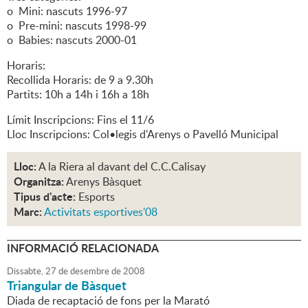
o Mini: nascuts 1996-97
o Pre-mini: nascuts 1998-99
o Babies: nascuts 2000-01
Horaris:
Recollida Horaris: de 9 a 9.30h
Partits: 10h a 14h i 16h a 18h
Límit Inscripcions: Fins el 11/6
Lloc Inscripcions: Col•legis d'Arenys o Pavelló Municipal
Lloc:
A la Riera al davant del C.C.Calisay
Organitza:
Arenys Bàsquet
Tipus d'acte:
Esports
Marc:
Activitats esportives'08
INFORMACIÓ RELACIONADA
Dissabte,
27
de
desembre
de
2008
Triangular de Bàsquet
Diada de recaptació de fons per la Marató