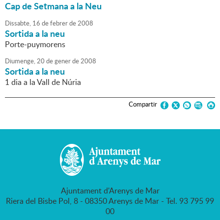
Cap de Setmana a la Neu
Dissabte,
16
de
febrer
de
2008
Sortida a la neu
Porte-puymorens
Diumenge,
20
de
gener
de
2008
Sortida a la neu
1 dia a la Vall de Núria
Compartir
Ajuntament d'Arenys de Mar
Riera del Bisbe Pol, 8 - 08350 Arenys de Mar - Tel. 93 795 99
00