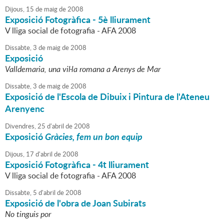
Dijous,
15
de
maig
de
2008
Exposició Fotogràfica - 5è lliurament
V lliga social de fotografia - AFA 2008
Dissabte,
3
de
maig
de
2008
Exposició
Valldemaria, una vil·la romana a Arenys de Mar
Dissabte,
3
de
maig
de
2008
Exposició de l'Escola de Dibuix i Pintura de l'Ateneu
Arenyenc
Divendres,
25
d'
abril
de
2008
Exposició
Gràcies, fem un bon equip
Dijous,
17
d'
abril
de
2008
Exposició Fotogràfica - 4t lliurament
V lliga social de fotografia - AFA 2008
Dissabte,
5
d'
abril
de
2008
Exposició de l'obra de Joan Subirats
No tinguis por