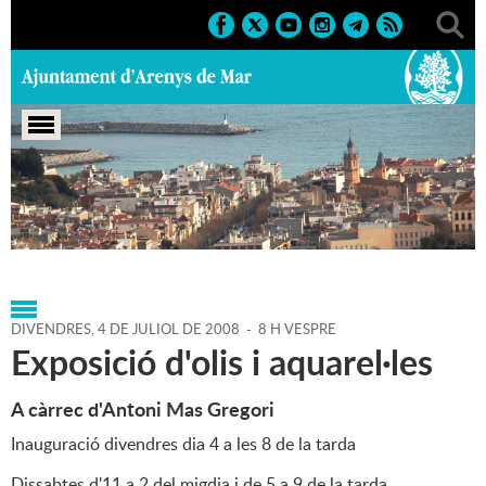
Portada
>
Agenda
>
04-07-
2008
>
Marcs
>
Culturals
>
2008
>
Exposicions 2008
DIVENDRES,
4
DE
JULIOL
DE
2008
-
8 H VESPRE
Exposició d'olis i aquarel·les
A càrrec d'Antoni Mas Gregori
Inauguració divendres dia 4 a les 8 de la tarda
Dissabtes d'11 a 2 del migdia i de 5 a 9 de la tarda