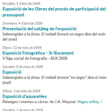
Dissabte,
5
d'
abril
de
2008
Exposició de les Obres del procés de participació del
pressupost
Divendres,
4
d'
abril
de
2008
Presentació del catàleg de l'exposició
Submergides a la feina. El treball femení en negre dins del món
del tèxtil
Dijous,
13
de
març
de
2008
Exposició Fotogràfica - 3r lliurament
V lliga social de fotografia - AFA 2008
Dissabte,
8
de
març
de
2008
Exposició
Submergides a la feina. El treball femení "en negre" dins el món
tèxtil
Dilluns,
3
de
març
de
2008
Exposició d'aquarel·les
Paisatges i marines
a càrrec de J.A. Maynat.
Vegeu enllaç
Dissabte,
1
de
març
de
2008