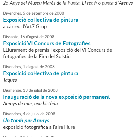
25 Anys del Museu Marès de la Punta. El ret fi o punta d´Arenys
Divendres,
5
de
setembre
de
2008
Exposició col·lectiva de pintura
a càrrec d'Art7 Grup
Dissabte,
16
d'
agost
de
2008
Exposició VI Concurs de Fotografies
LLiurament de premis i exposició del VI Concurs de
fotografies de la Fira del Solstici
Divendres,
1
d'
agost
de
2008
Exposició col·lectiva de pintura
Taques
Diumenge,
13
de
juliol
de
2008
Inauguració de la nova exposició permanent
Arenys de mar, una història
Divendres,
4
de
juliol
de
2008
Un tomb per Arenys
exposició fotogràfica a l'aire lliure