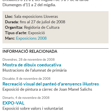
Diumenges d'11 a 2 del migdia.
Lloc:
Sala exposicions Lloveras
Durada:
fins al 27 de juliol de 2008
Organitza:
Regidoria de Cultura
Tipus d'acte:
Exposició
Marc:
Exposicions 2008
INFORMACIÓ RELACIONADA
Divendres,
28
de
novembre
de
2008
Mostra de dibuix coeducativa
Il·lustracions de l'alumnat de primària
Dissabte,
8
de
novembre
de
2008
Recreació visual del panteó d'arenyencs il·lustres
Exposició de pintura a càrrec de Joan Manel Salichs
Dimarts,
4
de
novembre
de
2008
EXPO-VAL
Exposició sobre valors i voluntariat