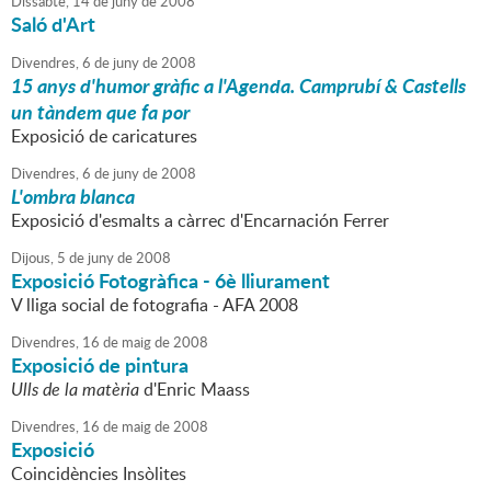
Dissabte,
14
de
juny
de
2008
Saló d'Art
Divendres,
6
de
juny
de
2008
15 anys d'humor gràfic a l'Agenda. Camprubí & Castells
un tàndem que fa por
Exposició de caricatures
Divendres,
6
de
juny
de
2008
L'ombra blanca
Exposició d'esmalts a càrrec d'Encarnación Ferrer
Dijous,
5
de
juny
de
2008
Exposició Fotogràfica - 6è lliurament
V lliga social de fotografia - AFA 2008
Divendres,
16
de
maig
de
2008
Exposició de pintura
Ulls de la matèria
d'Enric Maass
Divendres,
16
de
maig
de
2008
Exposició
Coincidències Insòlites