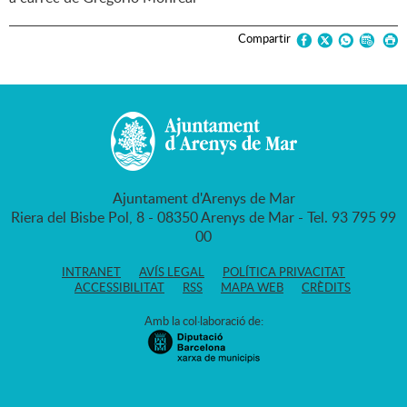
Compartir
Ajuntament d'Arenys de Mar
Riera del Bisbe Pol, 8 - 08350 Arenys de Mar - Tel. 93 795 99
00
INTRANET
AVÍS LEGAL
POLÍTICA PRIVACITAT
ACCESSIBILITAT
RSS
MAPA WEB
CRÈDITS
Amb la col·laboració de: