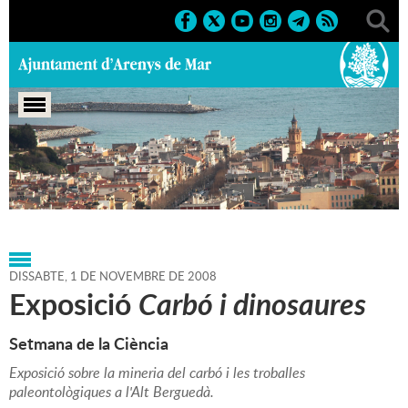
Portada
>
Agenda
>
01-11-
2008
>
Marcs
>
Culturals
>
2008
>
Museu
DISSABTE,
1
DE
NOVEMBRE
DE
2008
Exposició
Carbó i dinosaures
Setmana de la Ciència
Exposició sobre la mineria del carbó i les troballes
paleontològiques a l'Alt Berguedà.