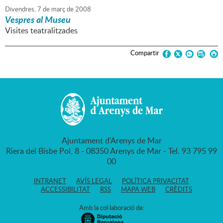
Divendres,
7
de
març
de
2008
Vespres al Museu
Visites teatralitzades
Compartir
Ajuntament d'Arenys de Mar
Riera del Bisbe Pol, 8 - 08350 Arenys de Mar - Tel. 93 795 99
00
INTRANET
AVÍS LEGAL
POLÍTICA PRIVACITAT
ACCESSIBILITAT
RSS
MAPA WEB
CRÈDITS
Amb la col·laboració de: