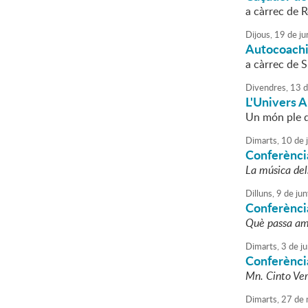
a càrrec de 
Dijous,
19
de
ju
Autocoachin
a càrrec de S
Divendres,
13
d
L'Univers A
Un món ple de
Dimarts,
10
de
Conferènci
La música de
Dilluns,
9
de
jun
Conferènci
Què passa amb
Dimarts,
3
de
ju
Conferència
Mn. Cinto Ver
Dimarts,
27
de