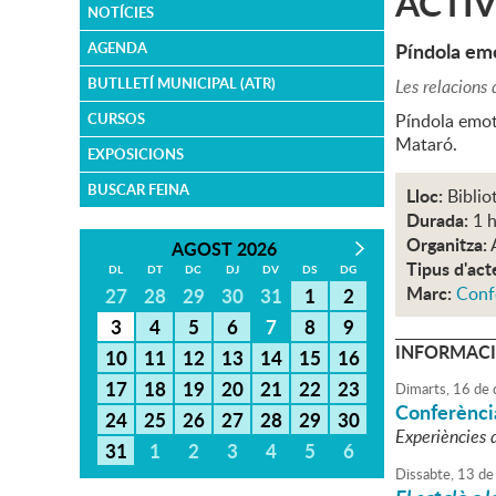
ACTI
NOTÍCIES
Píndola em
AGENDA
BUTLLETÍ MUNICIPAL (ATR)
Les relacions 
CURSOS
Píndola emot
Mataró.
EXPOSICIONS
BUSCAR FEINA
Lloc:
Biblio
Durada:
1 
Organitza:
AGOST 2026
Tipus d'act
DL
DT
DC
DJ
DV
DS
DG
Marc:
Conf
27
28
29
30
31
1
2
3
4
5
6
7
8
9
INFORMACI
10
11
12
13
14
15
16
17
18
19
20
21
22
23
Dimarts,
16
de
Conferènci
24
25
26
27
28
29
30
Experiències 
31
1
2
3
4
5
6
Dissabte,
13
de