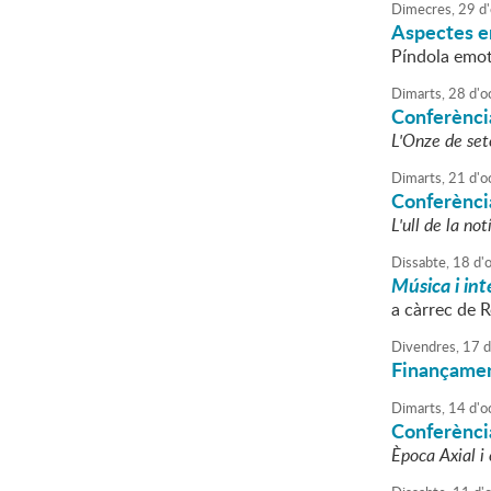
Dimecres,
29
d'
Aspectes e
Píndola emot
Dimarts,
28
d'
o
Conferència
L'Onze de set
Dimarts,
21
d'
o
Conferènci
L'ull de la no
Dissabte,
18
d'
Música i int
a càrrec de R
Divendres,
17
d
Finançament:
Dimarts,
14
d'
o
Conferència
Època Axial i 