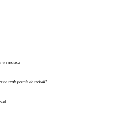
da en música
r no tenir permís de treball?
ocat