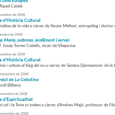
la Unió Europea
Miquel Català
esembre
de
2008
 d'Història Cultural
tàfora de la vida
a càrrec de Xavier Melloni, antropòleg i doctor 
embre
de
2008
a:
Maria, pobresa, acolliment i servei
P. Josep Torner Cubells, vicari de Vilapicina
esembre
de
2008
 d'Història Cultural
ria i cultura al llarg del riu
a càrrec de Tamara Djermanovic de la
novembre
de
2008
erdut de La Celestina
ordi Bilbeny
novembre
de
2008
 d'Espiritualitat
el cel i la Terra es troben
a càrrec d'Andreu Majó, professor de Fil
novembre
de
2008