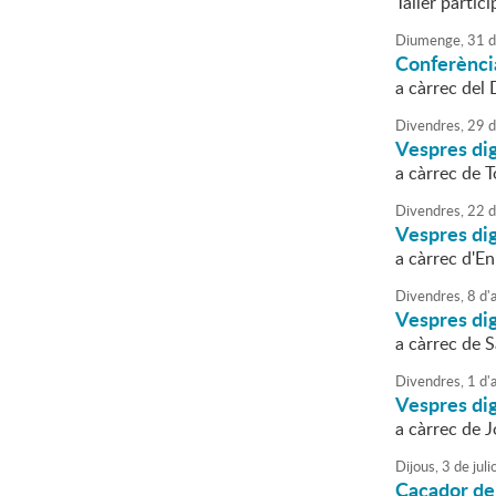
Taller partici
Diumenge,
31
d
Conferènci
a càrrec del 
Divendres,
29
d
Vespres dig
a càrrec de T
Divendres,
22
d
Vespres dig
a càrrec d'En
Divendres,
8
d'
Vespres dig
a càrrec de S
Divendres,
1
d'
Vespres dig
a càrrec de 
Dijous,
3
de
juli
Caçador de