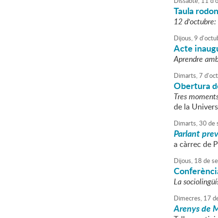
Dissabte,
11
d'
Taula rodon
12 d'octubre:
Dijous,
9
d'
octu
Acte inaugu
Aprendre amb
Dimarts,
7
d'
oc
Obertura de
Tres moments 
de la Univer
Dimarts,
30
de
Parlant prev
a càrrec de P
Dijous,
18
de
se
Conferènci
La sociolingüí
Dimecres,
17
d
Arenys de M