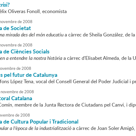
risi?
èlix Oliveras Fonoll, economista
novembre
de
2008
a de Societat
na mirada des del món educatiu
a càrrec de Sheila González, de l
novembre
de
2008
 de Ciències Socials
en a entendre la nostra història
a càrrec d'Elisabet Almeda, de la U
ovembre
de
2008
s pel futur de Catalunya
lfons López Tena, vocal del Consell General del Poder Judicial i p
novembre
de
2008
toral Catalana
omín, membre de la Junta Rectora de Ciutadans pel Canvi, i dip
ovembre
de
2008
 de Cultura Popular i Tradicional
ular a l'època de la industrialització
a càrrec de Joan Soler Amigó,