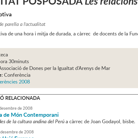
VITAT POSPOSADA
Les relacions
otiva
de parella a l'actualitat
iva de una hora i mitja de durada, a càrrec de docents de la F
teca
hora 30minuts
Associació de Dones per la Igualtat d'Arenys de Mar
e:
Conferència
erències 2008
Ó RELACIONADA
desembre
de
2008
a de Món Contemporani
des de la cultura andina del Perú
a càrrec de Joan Godayol, bisbe.
desembre
de
2008