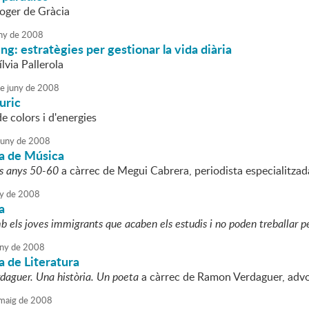
Roger de Gràcia
ny
de
2008
g: estratègies per gestionar la vida diària
ílvia Pallerola
e
juny
de
2008
uric
 colors i d'energies
juny
de
2008
a de Música
ls anys 50-60
a càrrec de Megui Cabrera, periodista especialitza
y
de
2008
a
 els joves immigrants que acaben els estudis i no poden treballar pe
ny
de
2008
 de Literatura
daguer. Una història. Un poeta
a càrrec de Ramon Verdaguer, adv
maig
de
2008