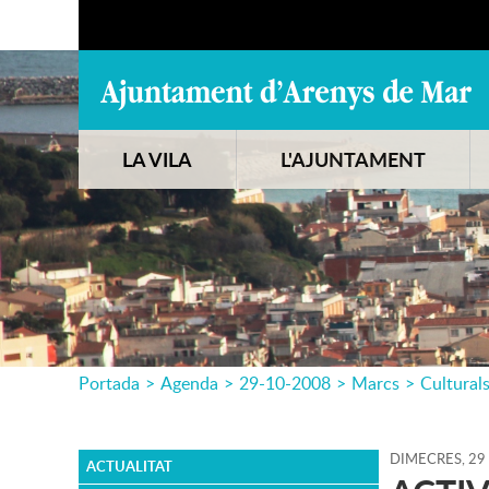
LA VILA
L'AJUNTAMENT
Portada
>
Agenda
>
29-10-2008
>
Marcs
>
Cultural
DIMECRES,
29
ACTUALITAT