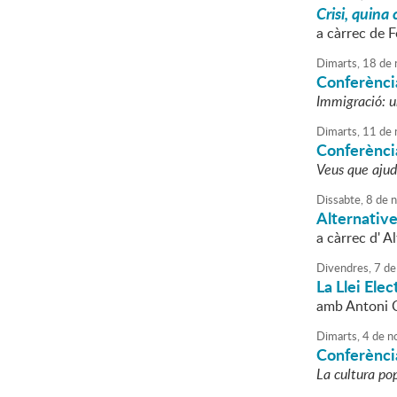
Crisi, quina c
a càrrec de F
Dimarts,
18
de
Conferènci
Immigració: u
Dimarts,
11
de
Conferència
Veus que ajud
Dissabte,
8
de
n
Alternative
a càrrec d' A
Divendres,
7
de
La Llei Elec
amb Antoni C
Dimarts,
4
de
n
Conferència
La cultura pop