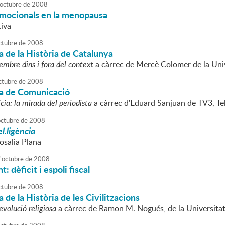
octubre
de
2008
mocionals en la menopausa
iva
ctubre
de
2008
 de la Història de Catalunya
embre dins i fora del context
a càrrec de Mercè Colomer de la Uni
ctubre
de
2008
a de Comunicació
tícia: la mirada del periodista
a càrrec d'Eduard Sanjuan de TV3, Te
octubre
de
2008
el.ligència
osalia Plana
'
octubre
de
2008
 dèficit i espoli fiscal
ctubre
de
2008
 de la Història de les Civilitzacions
evolució religiosa
a càrrec de Ramon M. Nogués, de la Universit