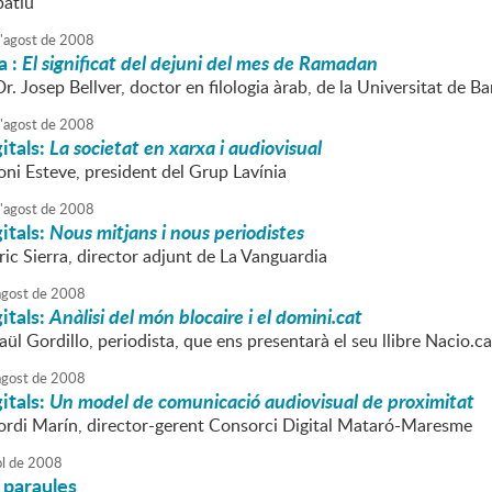
patiu
'
agost
de
2008
a :
El significat del dejuni del mes de Ramadan
Dr. Josep Bellver, doctor en filologia àrab, de la Universitat de B
'
agost
de
2008
itals:
La societat en xarxa i audiovisual
oni Esteve, president del Grup Lavínia
'
agost
de
2008
itals:
Nous mitjans i nous periodistes
ric Sierra, director adjunt de La Vanguardia
agost
de
2008
itals:
Anàlisi del món blocaire i el domini.cat
aül Gordillo, periodista, que ens presentarà el seu llibre Nacio.ca
agost
de
2008
itals:
Un model de comunicació audiovisual de proximitat
Jordi Marín, director-gerent Consorci Digital Mataró-Maresme
ol
de
2008
 paraules