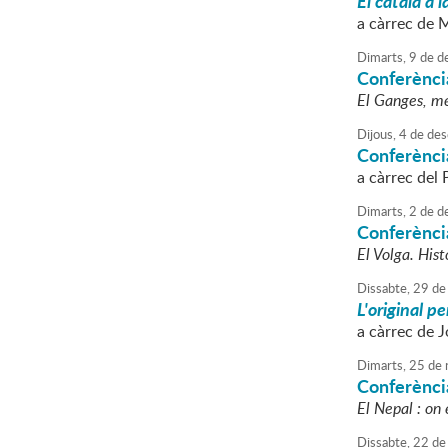
El català a 
a càrrec de 
Dimarts,
9
de
d
Conferència
El Ganges, me
Dijous,
4
de
des
Conferènci
a càrrec del 
Dimarts,
2
de
d
Conferència
El Volga. Histò
Dissabte,
29
de
L'original p
a càrrec de J
Dimarts,
25
de
Conferència
El Nepal : on 
Dissabte,
22
de