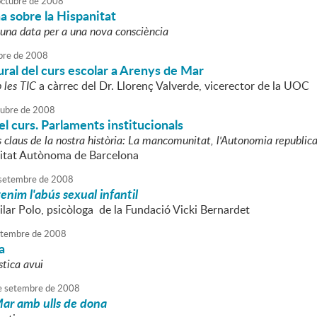
octubre
de
2008
a sobre la Hispanitat
 una data per a una nova consciència
bre
de
2008
ral del curs escolar a Arenys de Mar
 les TIC
a càrrec del Dr. Llorenç Valverde, vicerector de la UOC
tubre
de
2008
l curs. Parlaments institucionals
claus de la nostra història: La mancomunitat, l'Autonomia republican
sitat Autònoma de Barcelona
setembre
de
2008
enim l'abús sexual infantil
ilar Polo, psicòloga de la Fundació Vicki Bernardet
tembre
de
2008
a
stica avui
e
setembre
de
2008
ar amb ulls de dona