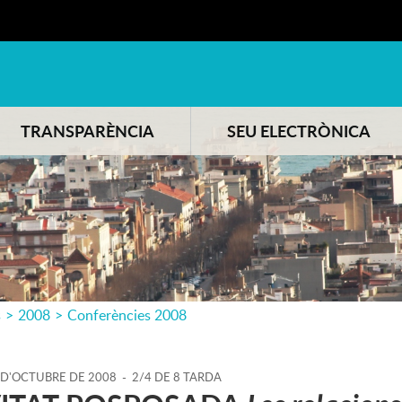
TRANSPARÈNCIA
SEU ELECTRÒNICA
s
>
2008
>
Conferències 2008
D'
OCTUBRE
DE
2008
-
2/4 DE 8 TARDA