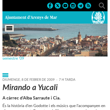
Portada
>
Agenda
>
08-02-
2009
>
Marcs
>
Culturals
>
2009
>
Teatre Principal 1r
semestre '09
DIUMENGE,
8
DE
FEBRER
DE
2009
-
7 H TARDA
Mirando a Yucali
A càrrec d'Alba Sarraute i Cia.
És la història d'en Godotte i els músics que l'acompanyen en