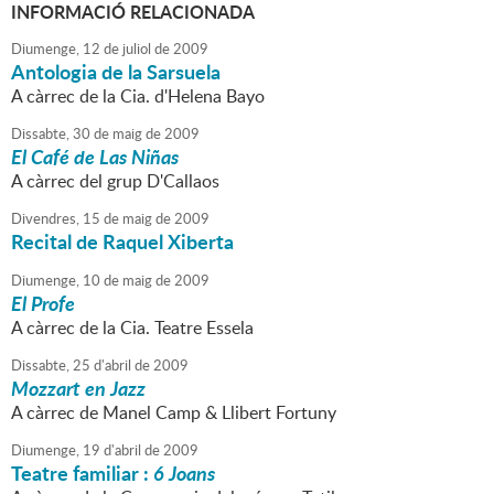
INFORMACIÓ RELACIONADA
Diumenge,
12
de
juliol
de
2009
Antologia de la Sarsuela
A càrrec de la Cia. d'Helena Bayo
Dissabte,
30
de
maig
de
2009
El Café de Las Niñas
A càrrec del grup D'Callaos
Divendres,
15
de
maig
de
2009
Recital de Raquel Xiberta
Diumenge,
10
de
maig
de
2009
El Profe
A càrrec de la Cia. Teatre Essela
Dissabte,
25
d'
abril
de
2009
Mozzart en Jazz
A càrrec de Manel Camp & Llibert Fortuny
Diumenge,
19
d'
abril
de
2009
Teatre familiar :
6 Joans