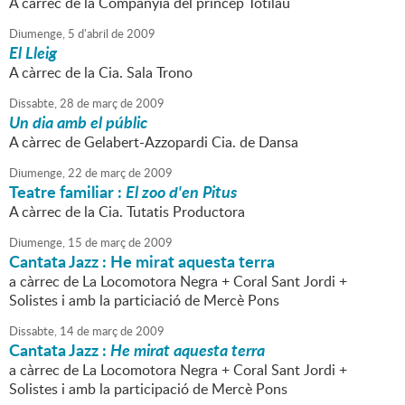
A càrrec de la Companyia del príncep Totilau
Diumenge,
5
d'
abril
de
2009
El Lleig
A càrrec de la Cia. Sala Trono
Dissabte,
28
de
març
de
2009
Un dia amb el públic
A càrrec de Gelabert-Azzopardi Cia. de Dansa
Diumenge,
22
de
març
de
2009
Teatre familiar :
El zoo d'en Pitus
A càrrec de la Cia. Tutatis Productora
Diumenge,
15
de
març
de
2009
Cantata Jazz : He mirat aquesta terra
a càrrec de La Locomotora Negra + Coral Sant Jordi +
Solistes i amb la particiació de Mercè Pons
Dissabte,
14
de
març
de
2009
Cantata Jazz :
He mirat aquesta terra
a càrrec de La Locomotora Negra + Coral Sant Jordi +
Solistes i amb la participació de Mercè Pons