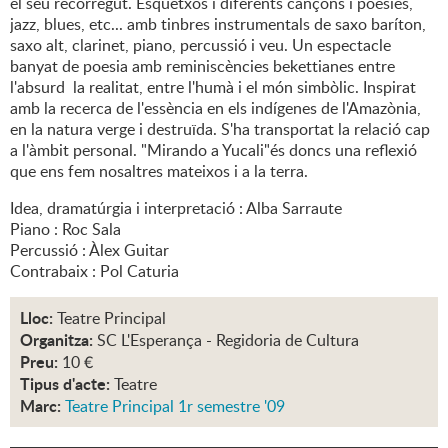
el seu recorregut. Esquetxos i diferents cançons i poesies,
jazz, blues, etc... amb tinbres instrumentals de saxo baríton,
saxo alt, clarinet, piano, percussió i veu. Un espectacle
banyat de poesia amb reminiscències bekettianes entre
l'absurd la realitat, entre l'humà i el món simbòlic. Inspirat
amb la recerca de l'essència en els indígenes de l'Amazònia,
en la natura verge i destruïda. S'ha transportat la relació cap
a l'àmbit personal. "Mirando a Yucali"és doncs una reflexió
que ens fem nosaltres mateixos i a la terra.
Idea, dramatúrgia i interpretació : Alba Sarraute
Piano : Roc Sala
Percussió : Àlex Guitar
Contrabaix : Pol Caturia
Lloc:
Teatre Principal
Organitza:
SC L'Esperança - Regidoria de Cultura
Preu:
10 €
Tipus d'acte:
Teatre
Marc:
Teatre Principal 1r semestre '09