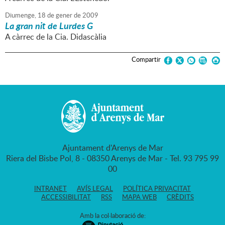
Diumenge,
18
de
gener
de
2009
La gran nit de Lurdes G
A càrrec de la Cia. Didascàlia
Compartir
Ajuntament d'Arenys de Mar
Riera del Bisbe Pol, 8 - 08350 Arenys de Mar - Tel. 93 795 99
00
INTRANET
AVÍS LEGAL
POLÍTICA PRIVACITAT
ACCESSIBILITAT
RSS
MAPA WEB
CRÈDITS
Amb la col·laboració de: