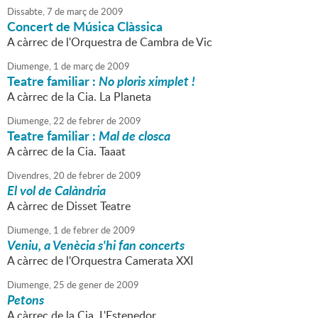
Dissabte,
7
de
març
de
2009
Concert de Música Clàssica
A càrrec de l'Orquestra de Cambra de Vic
Diumenge,
1
de
març
de
2009
Teatre familiar :
No ploris ximplet !
A càrrec de la Cia. La Planeta
Diumenge,
22
de
febrer
de
2009
Teatre familiar :
Mal de closca
A càrrec de la Cia. Taaat
Divendres,
20
de
febrer
de
2009
El vol de Calàndria
A càrrec de Disset Teatre
Diumenge,
1
de
febrer
de
2009
Veniu, a Venècia s'hi fan concerts
A càrrec de l'Orquestra Camerata XXI
Diumenge,
25
de
gener
de
2009
Petons
A càrrec de la Cia. L'Estenedor