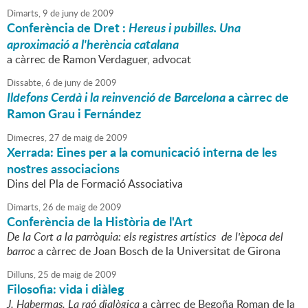
Dimarts,
9
de
juny
de
2009
Conferència de Dret :
Hereus i pubilles. Una
aproximació a l'herència catalana
a càrrec de Ramon Verdaguer, advocat
Dissabte,
6
de
juny
de
2009
Ildefons Cerdà i la reinvenció de Barcelona
a càrrec de
Ramon Grau i Fernández
Dimecres,
27
de
maig
de
2009
Xerrada: Eines per a la comunicació interna de les
nostres associacions
Dins del Pla de Formació Associativa
Dimarts,
26
de
maig
de
2009
Conferència de la Història de l'Art
De la Cort a la parròquia: els registres artístics de l'època del
barroc
a càrrec de Joan Bosch de la Universitat de Girona
Dilluns,
25
de
maig
de
2009
Filosofia: vida i diàleg
J. Habermas. La raó dialògica
a càrrec de Begoña Roman de la