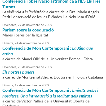
Conferència i observació astronòmica a l'IES Els Tres
Turons
La violència a la Prehistòria
a càrrec de la Dra. Maria Àngels
Petit i observació de les les Plèiades i la Nebulosa d'Orió
Divendres,
27
de
novembre
de
2009
Parlem sobre la coeducació
Mares i pares per la Igualtat
Dimarts,
24
de
novembre
de
2009
Conferència de Món Contemporani :
La Xina que
arriba
a càrrec de Manel Ollé de la Universitat Pompeu Fabra
Divendres,
20
de
novembre
de
2009
Els nostres parlars
a càrrec de Montserrat Alegre, Doctora en Filologia Catalana
Dimarts,
17
de
novembre
de
2009
Conferència de Món Contemporani :
Emirats àrabs i
nosaltres. Una introducció a la realitat dels emirats
a càrrec de Víctor Pallejà de la Universitat Oberta de