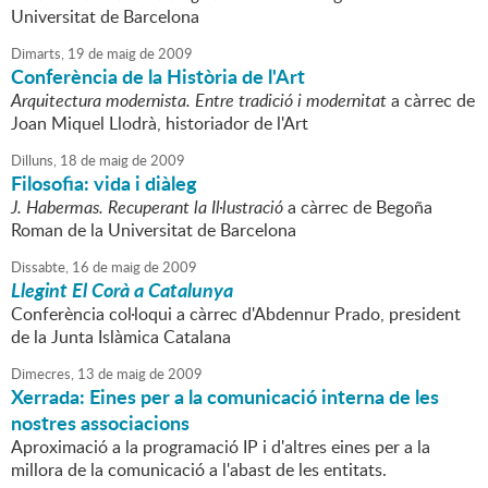
Universitat de Barcelona
Dimarts,
19
de
maig
de
2009
Conferència de la Història de l'Art
Arquitectura modernista. Entre tradició i modernitat
a càrrec de
Joan Miquel Llodrà, historiador de l'Art
Dilluns,
18
de
maig
de
2009
Filosofia: vida i diàleg
J. Habermas. Recuperant la Il·lustració
a càrrec de Begoña
Roman de la Universitat de Barcelona
Dissabte,
16
de
maig
de
2009
Llegint El Corà a Catalunya
Conferència col·loqui a càrrec d'Abdennur Prado, president
de la Junta Islàmica Catalana
Dimecres,
13
de
maig
de
2009
Xerrada: Eines per a la comunicació interna de les
nostres associacions
Aproximació a la programació IP i d'altres eines per a la
millora de la comunicació a l'abast de les entitats.