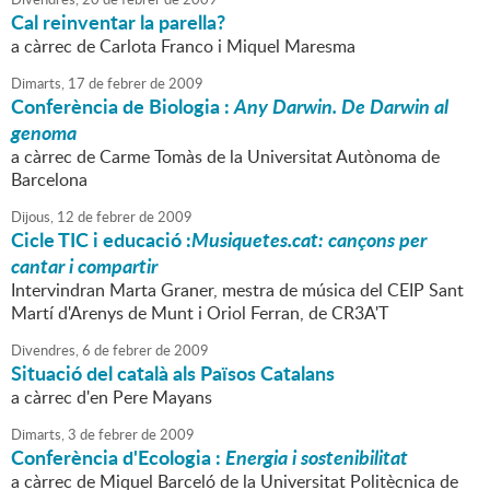
Cal reinventar la parella?
a càrrec de Carlota Franco i Miquel Maresma
Dimarts,
17
de
febrer
de
2009
Conferència de Biologia :
Any Darwin. De Darwin al
genoma
a càrrec de Carme Tomàs de la Universitat Autònoma de
Barcelona
Dijous,
12
de
febrer
de
2009
Cicle TIC i educació :
Musiquetes.cat: cançons per
cantar i compartir
Intervindran Marta Graner, mestra de música del CEIP Sant
Martí d'Arenys de Munt i Oriol Ferran, de CR3A'T
Divendres,
6
de
febrer
de
2009
Situació del català als Països Catalans
a càrrec d'en Pere Mayans
Dimarts,
3
de
febrer
de
2009
Conferència d'Ecologia :
Energia i sostenibilitat
a càrrec de Miquel Barceló de la Universitat Politècnica de