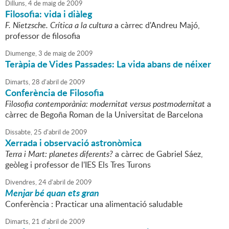
Dilluns,
4
de
maig
de
2009
Filosofia: vida i diàleg
F. Nietzsche. Crítica a la cultura
a càrrec d'Andreu Majó,
professor de filosofia
Diumenge,
3
de
maig
de
2009
Teràpia de Vides Passades: La vida abans de néixer
Dimarts,
28
d'
abril
de
2009
Conferència de Filosofia
Filosofia contemporània: modernitat versus postmodernitat
a
càrrec de Begoña Roman de la Universitat de Barcelona
Dissabte,
25
d'
abril
de
2009
Xerrada i observació astronòmica
Terra i Mart: planetes diferents?
a càrrec de Gabriel Sáez,
geòleg i professor de l'IES Els Tres Turons
Divendres,
24
d'
abril
de
2009
Menjar bé quan ets gran
Conferència : Practicar una alimentació saludable
Dimarts,
21
d'
abril
de
2009