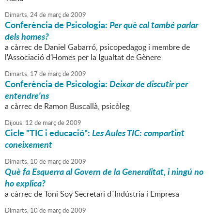
Dimarts,
24
de
març
de
2009
Conferència de Psicologia:
Per què cal també parlar
dels homes?
a càrrec de Daniel Gabarró, psicopedagog i membre de
l'Associació d'Homes per la Igualtat de Gènere
Dimarts,
17
de
març
de
2009
Conferència de Psicologia:
Deixar de discutir per
entendre'ns
a càrrec de Ramon Buscallà, psicòleg
Dijous,
12
de
març
de
2009
Cicle "TIC i educació":
Les Aules TIC: compartint
coneixement
Dimarts,
10
de
març
de
2009
Què fa Esquerra al Govern de la Generalitat, i ningú no
ho explica?
a càrrec de Toni Soy Secretari d´Indústria i Empresa
Dimarts,
10
de
març
de
2009