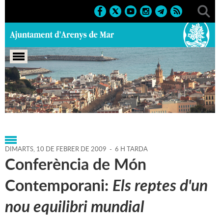
Portada
>
Agenda
>
10-02-
2009
>
Marcs
>
Culturals
>
2009
>
Conferències '09
DIMARTS,
10
DE
FEBRER
DE
2009
-
6 H TARDA
Conferència de Món
Contemporani:
Els reptes d'un
nou equilibri mundial