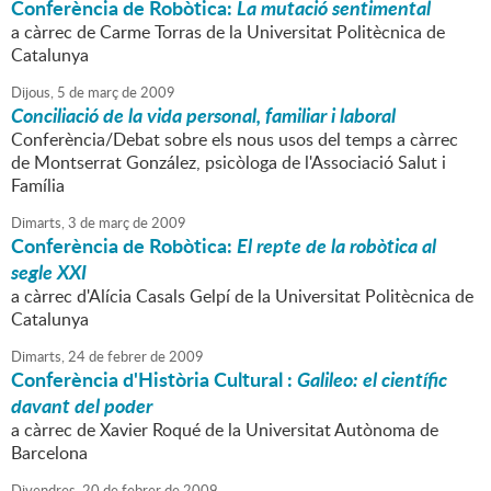
Conferència de Robòtica:
La mutació sentimental
a càrrec de Carme Torras de la Universitat Politècnica de
Catalunya
Dijous,
5
de
març
de
2009
Conciliació de la vida personal, familiar i laboral
Conferència/Debat sobre els nous usos del temps a càrrec
de Montserrat González, psicòloga de l'Associació Salut i
Família
Dimarts,
3
de
març
de
2009
Conferència de Robòtica:
El repte de la robòtica al
segle XXI
a càrrec d'Alícia Casals Gelpí de la Universitat Politècnica de
Catalunya
Dimarts,
24
de
febrer
de
2009
Conferència d'Història Cultural :
Galileo: el científic
davant del poder
a càrrec de Xavier Roqué de la Universitat Autònoma de
Barcelona
Divendres,
20
de
febrer
de
2009