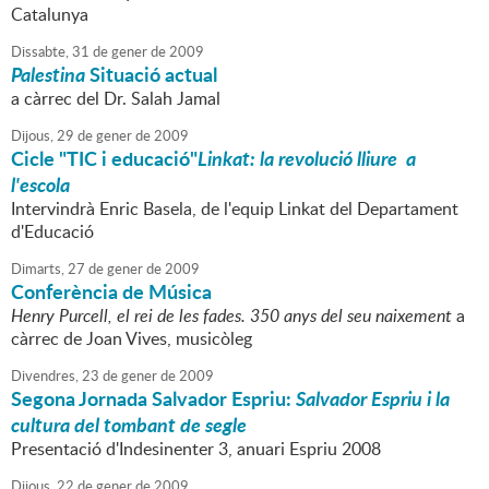
Catalunya
Dissabte,
31
de
gener
de
2009
Palestina
Situació actual
a càrrec del Dr. Salah Jamal
Dijous,
29
de
gener
de
2009
Cicle "TIC i educació"
Linkat: la revolució lliure a
l'escola
Intervindrà Enric Basela, de l'equip Linkat del Departament
d'Educació
Dimarts,
27
de
gener
de
2009
Conferència de Música
Henry Purcell, el rei de les fades. 350 anys del seu naixement
a
càrrec de Joan Vives, musicòleg
Divendres,
23
de
gener
de
2009
Segona Jornada Salvador Espriu:
Salvador Espriu i la
cultura del tombant de segle
Presentació d'Indesinenter 3, anuari Espriu 2008
Dijous,
22
de
gener
de
2009