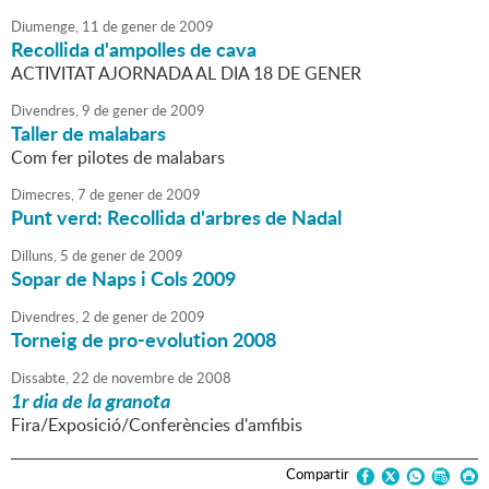
Diumenge,
11
de
gener
de
2009
Recollida d'ampolles de cava
ACTIVITAT AJORNADA AL DIA 18 DE GENER
Divendres,
9
de
gener
de
2009
Taller de malabars
Com fer pilotes de malabars
Dimecres,
7
de
gener
de
2009
Punt verd: Recollida d'arbres de Nadal
Dilluns,
5
de
gener
de
2009
Sopar de Naps i Cols 2009
Divendres,
2
de
gener
de
2009
Torneig de pro-evolution 2008
Dissabte,
22
de
novembre
de
2008
1r dia de la granota
Fira/Exposició/Conferències d'amfibis
Compartir