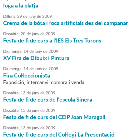
Ioga a la platja
Dilluns,
29
de
juny
de
2009
Crema de la bóta i focs artificials des del campanar
Dissabte,
20
de
juny
de
2009
Festa de fi de curs a l'IES Els Tres Turons
Diumenge,
14
de
juny
de
2009
XV Fira de Dibuix i Pintura
Diumenge,
14
de
juny
de
2009
Fira Col·leccionista
Exposició, intercanvi, compra i venda
Dissabte,
13
de
juny
de
2009
Festa de fi de curs de l'escola Sinera
Dissabte,
13
de
juny
de
2009
Festa de fi de curs del CEIP Joan Maragall
Dissabte,
13
de
juny
de
2009
Festa de fi de curs del Col·legi La Presentació