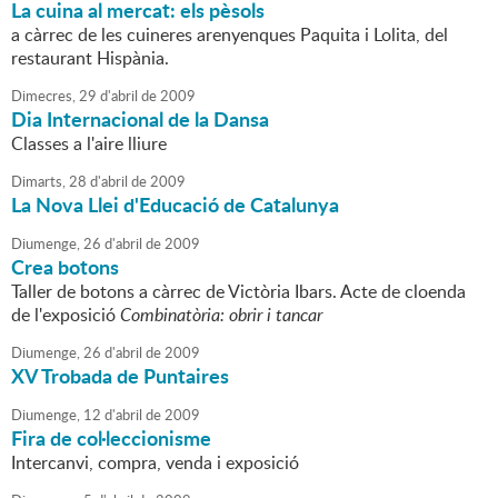
La cuina al mercat: els pèsols
a càrrec de les cuineres arenyenques Paquita i Lolita, del
restaurant Hispània.
Dimecres,
29
d'
abril
de
2009
Dia Internacional de la Dansa
Classes a l'aire lliure
Dimarts,
28
d'
abril
de
2009
La Nova Llei d'Educació de Catalunya
Diumenge,
26
d'
abril
de
2009
Crea botons
Taller de botons a càrrec de Victòria Ibars. Acte de cloenda
de l'exposició
Combinatòria: obrir i tancar
Diumenge,
26
d'
abril
de
2009
XV Trobada de Puntaires
Diumenge,
12
d'
abril
de
2009
Fira de col·leccionisme
Intercanvi, compra, venda i exposició