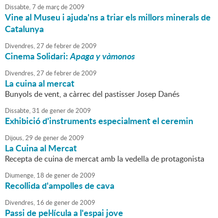
Dissabte,
7
de
març
de
2009
Vine al Museu i ajuda'ns a triar els millors minerals de
Catalunya
Divendres,
27
de
febrer
de
2009
Cinema Solidari:
Apaga y vàmonos
Divendres,
27
de
febrer
de
2009
La cuina al mercat
Bunyols de vent, a càrrec del pastisser Josep Danés
Dissabte,
31
de
gener
de
2009
Exhibició d'instruments especialment el ceremin
Dijous,
29
de
gener
de
2009
La Cuina al Mercat
Recepta de cuina de mercat amb la vedella de protagonista
Diumenge,
18
de
gener
de
2009
Recollida d'ampolles de cava
Divendres,
16
de
gener
de
2009
Passi de pel·lícula a l'espai jove