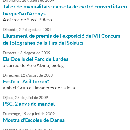
Divendres,
28
d'
agost
de
2009
Taller de manualitats: capseta de cartró convertida en
barqueta d'Arenys
A càrrec de Sussi Piñero
Dissabte,
22
d'
agost
de
2009
Lliurament de premis de l'exposició del VII Concurs
de fotografies de la Fira del Solstici
Dimarts,
18
d'
agost
de
2009
Els Ocells del Parc de Lurdes
a càrrec de Pere Alzina, biòleg
Dimecres,
12
d'
agost
de
2009
Festa a l'Asil Torrent
amb el Grup d'Havaneres de Calella
Dijous,
23
de
juliol
de
2009
PSC, 2 anys de mandat
Diumenge,
19
de
juliol
de
2009
Mostra d'Escoles de Dansa