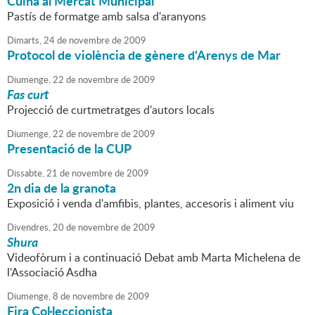
Cuina al Mercat Municipal
Pastís de formatge amb salsa d'aranyons
Dimarts,
24
de
novembre
de
2009
Protocol de violència de gènere d'Arenys de Mar
Diumenge,
22
de
novembre
de
2009
Fas curt
Projecció de curtmetratges d'autors locals
Diumenge,
22
de
novembre
de
2009
Presentació de la CUP
Dissabte,
21
de
novembre
de
2009
2n dia de la granota
Exposició i venda d'amfibis, plantes, accesoris i aliment viu
Divendres,
20
de
novembre
de
2009
Shura
Videofòrum i a continuació Debat amb Marta Michelena de
l'Associació Asdha
Diumenge,
8
de
novembre
de
2009
Fira Col·leccionista