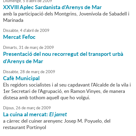
Diumenge,
5
d'
abril
de
2009
XXVIII Aplec Sardanista d'Arenys de Mar
amb la participació dels Montgrins, Jovenívola de Sabadell i
Marinada
Dissabte,
4
d'
abril
de
2009
Mercat Fefoc
Dimarts,
31
de
març
de
2009
Presentació del nou recorregut del transport urbà
d'Arenys de Mar
Dissabte,
28
de
març
de
2009
Cafè Municipal
Els regidors socialistes i al seu capdavant l'Alcalde de la vila i
1er Secretari de l'Agrupació, en Ramon Vinyes, de manera
distesa amb tothom aquell que ho volgui.
Dijous,
26
de
març
de
2009
La cuina al mercat:
El jarret
a càrrec del cuiner arenyenc Josep M. Poyuelo, del
restaurant Portinyol