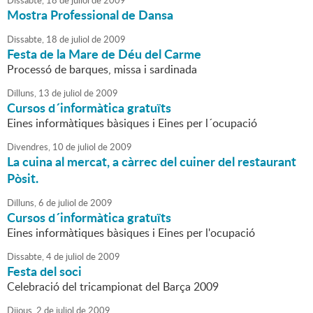
Dissabte,
18
de
juliol
de
2009
Mostra Professional de Dansa
Dissabte,
18
de
juliol
de
2009
Festa de la Mare de Déu del Carme
Processó de barques, missa i sardinada
Dilluns,
13
de
juliol
de
2009
Cursos d´informàtica gratuïts
Eines informàtiques bàsiques i Eines per l´ocupació
Divendres,
10
de
juliol
de
2009
La cuina al mercat, a càrrec del cuiner del restaurant
Pòsit.
Dilluns,
6
de
juliol
de
2009
Cursos d´informàtica gratuïts
Eines informàtiques bàsiques i Eines per l'ocupació
Dissabte,
4
de
juliol
de
2009
Festa del soci
Celebració del tricampionat del Barça 2009
Dijous,
2
de
juliol
de
2009