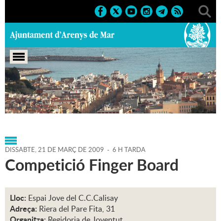
Portada
>
Regidories
>
Infància i Joventut
>
Agenda
>
21-
03-2009
DISSABTE,
21
DE
MARÇ
DE
2009
-
6 H TARDA
Competició Finger Board
Lloc:
Espai Jove del C.C.Calisay
Adreça:
Riera del Pare Fita, 31
Organitza:
Regidoria de Joventut