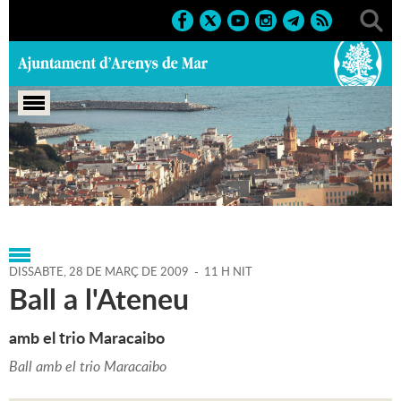
Portada
>
Agenda
>
28-03-
2009
>
Marcs
>
Culturals
>
2009
>
Balls 2009
DISSABTE,
28
DE
MARÇ
DE
2009
-
11 H NIT
Ball a l'Ateneu
amb el trio Maracaibo
Ball amb el trio Maracaibo