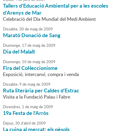
Tallers d'Educació Ambiental per a les escoles
d'Arenys de Mar
Celebració del Dia Mundial del Medi Ambient
Dissabte,
30
de
maig
de
2009
Marató Donació de Sang
Diumenge,
17
de
maig
de
2009
Dia del Malalt
Diumenge,
10
de
maig
de
2009
Fira del Col·leccionisme
Exposició, intercanvi, compra i venda
Dissabte,
9
de
maig
de
2009
Ruta literària per Caldes d'Estrac
Visita a la Fundació Palau i Fabre
Divendres,
1
de
maig
de
2009
19a Festa de l'Arròs
Dijous,
30
d'
abril
de
2009
La cuina al mercat: els pèsols