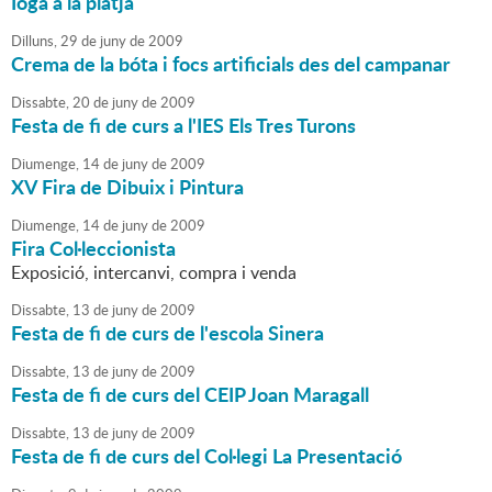
Ioga a la platja
Dilluns,
29
de
juny
de
2009
Crema de la bóta i focs artificials des del campanar
Dissabte,
20
de
juny
de
2009
Festa de fi de curs a l'IES Els Tres Turons
Diumenge,
14
de
juny
de
2009
XV Fira de Dibuix i Pintura
Diumenge,
14
de
juny
de
2009
Fira Col·leccionista
Exposició, intercanvi, compra i venda
Dissabte,
13
de
juny
de
2009
Festa de fi de curs de l'escola Sinera
Dissabte,
13
de
juny
de
2009
Festa de fi de curs del CEIP Joan Maragall
Dissabte,
13
de
juny
de
2009
Festa de fi de curs del Col·legi La Presentació