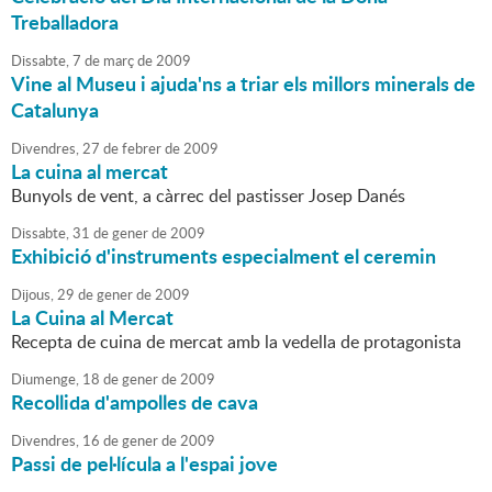
Treballadora
Dissabte,
7
de
març
de
2009
Vine al Museu i ajuda'ns a triar els millors minerals de
Catalunya
Divendres,
27
de
febrer
de
2009
La cuina al mercat
Bunyols de vent, a càrrec del pastisser Josep Danés
Dissabte,
31
de
gener
de
2009
Exhibició d'instruments especialment el ceremin
Dijous,
29
de
gener
de
2009
La Cuina al Mercat
Recepta de cuina de mercat amb la vedella de protagonista
Diumenge,
18
de
gener
de
2009
Recollida d'ampolles de cava
Divendres,
16
de
gener
de
2009
Passi de pel·lícula a l'espai jove