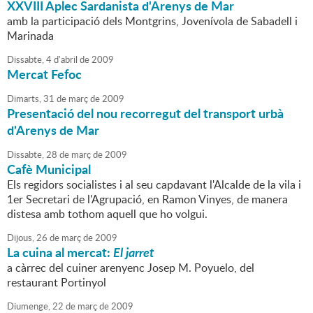
XXVIII Aplec Sardanista d'Arenys de Mar
amb la participació dels Montgrins, Jovenívola de Sabadell i
Marinada
Dissabte,
4
d'
abril
de
2009
Mercat Fefoc
Dimarts,
31
de
març
de
2009
Presentació del nou recorregut del transport urbà
d'Arenys de Mar
Dissabte,
28
de
març
de
2009
Cafè Municipal
Els regidors socialistes i al seu capdavant l'Alcalde de la vila i
1er Secretari de l'Agrupació, en Ramon Vinyes, de manera
distesa amb tothom aquell que ho volgui.
Dijous,
26
de
març
de
2009
La cuina al mercat:
El jarret
a càrrec del cuiner arenyenc Josep M. Poyuelo, del
restaurant Portinyol
Diumenge,
22
de
març
de
2009