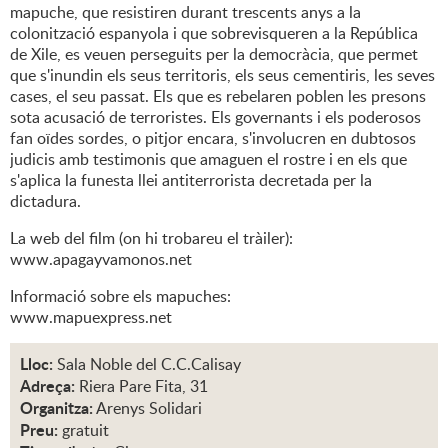
mapuche, que resistiren durant trescents anys a la
colonització espanyola i que sobrevisqueren a la República
de Xile, es veuen perseguits per la democràcia, que permet
que s'inundin els seus territoris, els seus cementiris, les seves
cases, el seu passat. Els que es rebelaren poblen les presons
sota acusació de terroristes. Els governants i els poderosos
fan oïdes sordes, o pitjor encara, s'involucren en dubtosos
judicis amb testimonis que amaguen el rostre i en els que
s'aplica la funesta llei antiterrorista decretada per la
dictadura.
La web del film (on hi trobareu el tràiler):
www.apagayvamonos.net
Informació sobre els mapuches:
www.mapuexpress.net
Lloc:
Sala Noble del C.C.Calisay
Adreça:
Riera Pare Fita, 31
Organitza:
Arenys Solidari
Preu:
gratuit