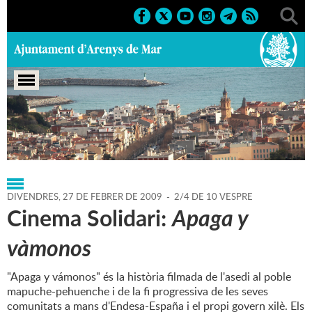
Portada
>
Regidories
>
Agenda
>
27-02-2009
DIVENDRES,
27
DE
FEBRER
DE
2009
-
2/4 DE 10 VESPRE
Cinema Solidari:
Apaga y
vàmonos
"Apaga y vámonos" és la història filmada de l'asedi al poble
mapuche-pehuenche i de la fi progressiva de les seves
comunitats a mans d'Endesa-España i el propi govern xilè. Els