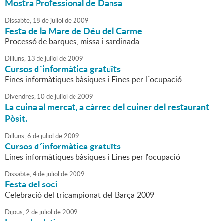
Mostra Professional de Dansa
Dissabte,
18
de
juliol
de
2009
Festa de la Mare de Déu del Carme
Processó de barques, missa i sardinada
Dilluns,
13
de
juliol
de
2009
Cursos d´informàtica gratuïts
Eines informàtiques bàsiques i Eines per l´ocupació
Divendres,
10
de
juliol
de
2009
La cuina al mercat, a càrrec del cuiner del restaurant
Pòsit.
Dilluns,
6
de
juliol
de
2009
Cursos d´informàtica gratuïts
Eines informàtiques bàsiques i Eines per l'ocupació
Dissabte,
4
de
juliol
de
2009
Festa del soci
Celebració del tricampionat del Barça 2009
Dijous,
2
de
juliol
de
2009