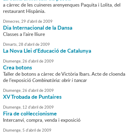
a càrrec de les cuineres arenyenques Paquita i Lolita, del
restaurant Hispània.
Dimecres,
29
d'
abril
de
2009
Dia Internacional de la Dansa
Classes a l'aire lliure
Dimarts,
28
d'
abril
de
2009
La Nova Llei d'Educació de Catalunya
Diumenge,
26
d'
abril
de
2009
Crea botons
Taller de botons a càrrec de Victòria Ibars. Acte de cloenda
de l'exposició
Combinatòria: obrir i tancar
Diumenge,
26
d'
abril
de
2009
XV Trobada de Puntaires
Diumenge,
12
d'
abril
de
2009
Fira de col·leccionisme
Intercanvi, compra, venda i exposició
Diumenge,
5
d'
abril
de
2009