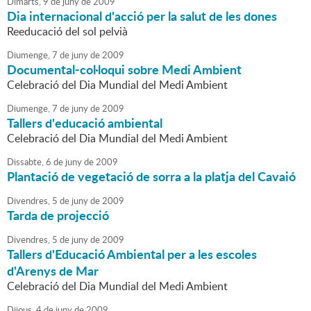
Dimarts,
9
de
juny
de
2009
Dia internacional d'acció per la salut de les dones
Reeducació del sol pelvià
Diumenge,
7
de
juny
de
2009
Documental-col·loqui sobre Medi Ambient
Celebració del Dia Mundial del Medi Ambient
Diumenge,
7
de
juny
de
2009
Tallers d'educació ambiental
Celebració del Dia Mundial del Medi Ambient
Dissabte,
6
de
juny
de
2009
Plantació de vegetació de sorra a la platja del Cavaió
Divendres,
5
de
juny
de
2009
Tarda de projecció
Divendres,
5
de
juny
de
2009
Tallers d'Educació Ambiental per a les escoles
d'Arenys de Mar
Celebració del Dia Mundial del Medi Ambient
Dijous,
4
de
juny
de
2009