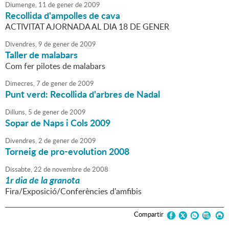
Diumenge,
11
de
gener
de
2009
Recollida d'ampolles de cava
ACTIVITAT AJORNADA AL DIA 18 DE GENER
Divendres,
9
de
gener
de
2009
Taller de malabars
Com fer pilotes de malabars
Dimecres,
7
de
gener
de
2009
Punt verd: Recollida d'arbres de Nadal
Dilluns,
5
de
gener
de
2009
Sopar de Naps i Cols 2009
Divendres,
2
de
gener
de
2009
Torneig de pro-evolution 2008
Dissabte,
22
de
novembre
de
2008
1r dia de la granota
Fira/Exposició/Conferències d'amfibis
Compartir