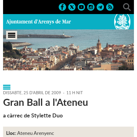
Portada
>
Agenda
>
25-04-
2009
>
Marcs
>
Culturals
>
2009
>
Balls 2009
DISSABTE,
25
D'
ABRIL
DE
2009
-
11 H NIT
Gran Ball a l'Ateneu
a càrrec de Stylette Duo
Lloc:
Ateneu Arenyenc