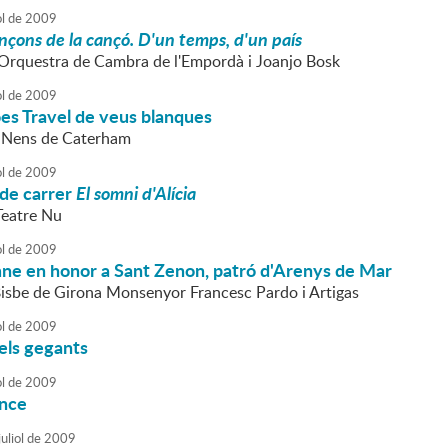
ol
de
2009
nçons de la cançó. D'un temps, d'un país
l'Orquestra de Cambra de l'Empordà i Joanjo Bosk
ol
de
2009
es Travel de veus blanques
s Nens de Caterham
ol
de
2009
 de carrer
El somni d'Alícia
Teatre Nu
ol
de
2009
mne en honor a Sant Zenon, patró d'Arenys de Mar
 Bisbe de Girona Monsenyor Francesc Pardo i Artigas
ol
de
2009
els gegants
ol
de
2009
ance
uliol
de
2009