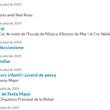
e
juliol
de
2009
tres
amb Noè Rivas
e
juliol
de
2009
ral
Cor de noies de l'Escola de Música d'Arenys de Mar i el Cor Nàid
e
juliol
de
2009
l·leccionisme
e
juliol
de
2009
miliar
e
juliol
de
2009
s infantil i juvenil de pesca
Festa Major
juliol
de
2009
r de Festa Major
'Orquestra Principal de la Bisbal
juliol
de
2009