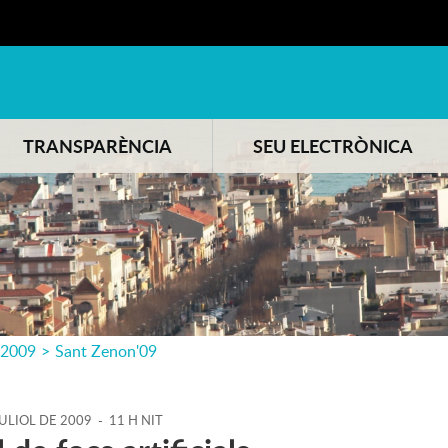
TRANSPARÈNCIA
SEU ELECTRÒNICA
2009
>
Sant Zenon'09
ULIOL
DE
2009
-
11 H NIT