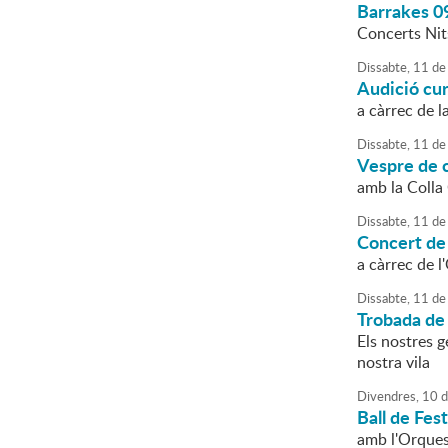
Barrakes 0
Concerts Nits
Dissabte,
11
de
Audició cu
a càrrec de l
Dissabte,
11
de
Vespre de c
amb la Colla
Dissabte,
11
de
Concert de
a càrrec de l
Dissabte,
11
de
Trobada de
Els nostres g
nostra vila
Divendres,
10
d
Ball de Fes
amb l'Orques