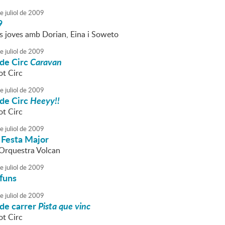
e
juliol
de
2009
9
s joves amb Dorian, Eina i Soweto
e
juliol
de
2009
 de Circ
Caravan
ot Circ
e
juliol
de
2009
 de Circ
Heeyy!!
ot Circ
e
juliol
de
2009
 Festa Major
l'Orquestra Volcan
e
juliol
de
2009
funs
e
juliol
de
2009
 de carrer
Pista que vinc
ot Circ