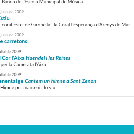
la Banda de l'Escola Municipal de Música
juliol
de
2009
stiu
a coral Estel de Gironella i la Coral l'Esperança d'Arenys de Mar
juliol
de
2009
de carretons
liol
de
2009
 Cor l'Aixa
Haendel i les Reines
er la Camerata l'Aixa
liol
de
2009
prenentatge
Cantem un himne a Sant Zenon
Himne per mantenir-lo viu