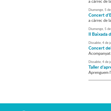
a càrrec de 
Diumenge,
5
de
Concert d'E
a càrrec de l
Diumenge,
5
de
II Baixada 
Dissabte,
4
de
ju
Concert del
Acompanyat p
Dissabte,
4
de
ju
Taller d'a
Aprenguem l'