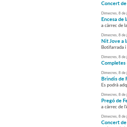
Concert de
Dimecres,
8
de
j
Encesa de l
a càrrec de l
Dimecres,
8
de
j
Nit Jove a 
Botifarrada i
Dimecres,
8
de
j
Completes e
Dimecres,
8
de
j
Brindis de 
Es podrà adq
Dimecres,
8
de
j
Pregó de F
a càrrec de 
Dimecres,
8
de
j
Concert de