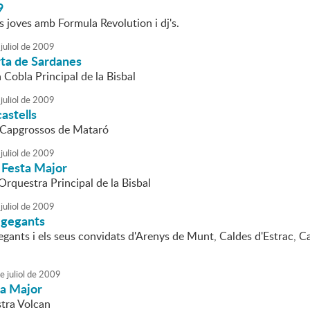
9
 joves amb Formula Revolution i dj's.
juliol
de
2009
rta de Sardanes
a Cobla Principal de la Bisbal
juliol
de
2009
astells
 Capgrossos de Mataró
juliol
de
2009
 Festa Major
'Orquestra Principal de la Bisbal
juliol
de
2009
 gegants
egants i els seus convidats d'Arenys de Munt, Caldes d'Estrac, Ca
e
juliol
de
2009
ta Major
tra Volcan