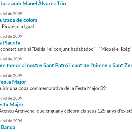
 Jazz amb Manel Àlvarez Trio
uliol
de
2009
a traca de colors
a Pirotècnia Igual
uliol
de
2009
la Placeta
 concert amb el "Belda i el conjunt badabadoc" i "Miquel el Roig"
uliol
de
2009
n honor al nostre Sant Patró i cant de l'himne a Sant Z
uliol
de
2009
Festa Major
uirir una copa commemorativa de la Festa Major'09
uliol
de
2009
esta Major
l'Ateneu Arenyenc, que enguany celebra els seus 125 anys d'exist
uliol
de
2009
 Banda