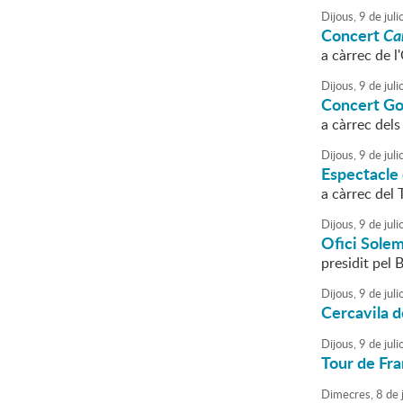
Dijous,
9
de
juli
Concert
Ca
a càrrec de 
Dijous,
9
de
juli
Concert Go
a càrrec del
Dijous,
9
de
juli
Espectacle
a càrrec del 
Dijous,
9
de
juli
Ofici Sole
presidit pel
Dijous,
9
de
juli
Cercavila d
Dijous,
9
de
juli
Tour de Fr
Dimecres,
8
de
j