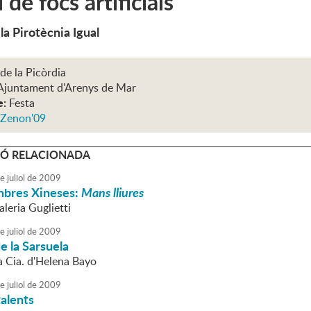
 de focs artificials
la Pirotècnia Igual
 de la Picòrdia
Ajuntament d'Arenys de Mar
e:
Festa
 Zenon'09
Ó RELACIONADA
e
juliol
de
2009
mbres Xineses:
Mans lliures
aleria Guglietti
e
juliol
de
2009
e la Sarsuela
a Cia. d'Helena Bayo
e
juliol
de
2009
talents