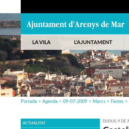
LA VILA
L'AJUNTAMENT
Portada
>
Agenda
>
09-07-2009
>
Marcs
>
Festes
>
DIJOUS,
9
DE
J
ACTUALITAT