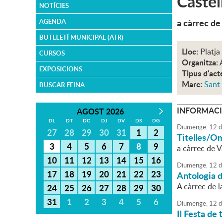
Castell
NOTÍCIES
a càrrec de 
AGENDA
BUTLLETÍ MUNICIPAL (ATR)
Lloc:
Platja
CURSOS
Organitza:
EXPOSICIONS
Tipus d'act
Marc:
Sant
BUSCAR FEINA
INFORMACI
AGOST 2026
DL
DT
DC
DJ
DV
DS
DG
Diumenge,
12
d
27
28
29
30
31
1
2
Titelles/O
3
4
5
6
7
8
9
a càrrec de V
10
11
12
13
14
15
16
Diumenge,
12
d
17
18
19
20
21
22
23
Antologia d
A càrrec de l
24
25
26
27
28
29
30
31
1
2
3
4
5
6
Diumenge,
12
d
II Festa de 