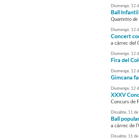
Diumenge,
12
d
Ball Infantil
Quartetto de 
Diumenge,
12
d
Concert co
a càrrec del 
Diumenge,
12
d
Fira del Co
Diumenge,
12
d
Gimcana fa
Diumenge,
12
d
XXXV Concur
Concurs de 
Dissabte,
11
de
Ball popula
a càrrec de l
Dissabte,
11
de