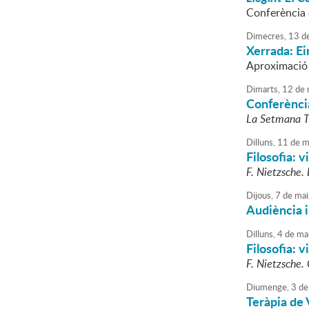
Conferència 
Dimecres,
13
d
Xerrada: Ei
Aproximació a
Dimarts,
12
de
Conferència
La Setmana Tr
Dilluns,
11
de
m
Filosofia: v
F. Nietzsche.
Dijous,
7
de
mai
Audiència i
Dilluns,
4
de
ma
Filosofia: v
F. Nietzsche. 
Diumenge,
3
de
Teràpia de 