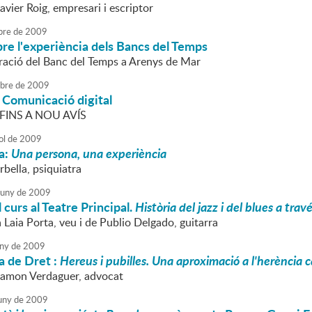
avier Roig, empresari i escriptor
bre
de
2009
re l'experiència dels Bancs del Temps
oració del Banc del Temps a Arenys de Mar
ubre
de
2009
 Comunicació digital
INS A NOU AVÍS
ol
de
2009
a:
Una persona, una experiència
bella, psiquiatra
juny
de
2009
 curs al Teatre Principal.
Història del jazz i del blues a tra
a Laia Porta, veu i de Publio Delgado, guitarra
ny
de
2009
a de Dret :
Hereus i pubilles. Una aproximació a l'herència 
Ramon Verdaguer, advocat
uny
de
2009