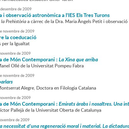
desembre
de
2009
 i observació astronòmica a l'IES Els Tres Turons
 la Prehistòria
a càrrec de la Dra. Maria Àngels Petit i observació 
e
novembre
de
2009
re la coeducació
 per la Igualtat
novembre
de
2009
a de Món Contemporani :
La Xina que arriba
Manel Ollé de la Universitat Pompeu Fabra
e
novembre
de
2009
parlars
Montserrat Alegre, Doctora en Filologia Catalana
novembre
de
2009
a de Món Contemporani :
Emirats àrabs i nosaltres. Una int
íctor Pallejà de la Universitat Oberta de Catalunya
ovembre
de
2009
a necessitat d'una regeneració moral i material. La dictadu