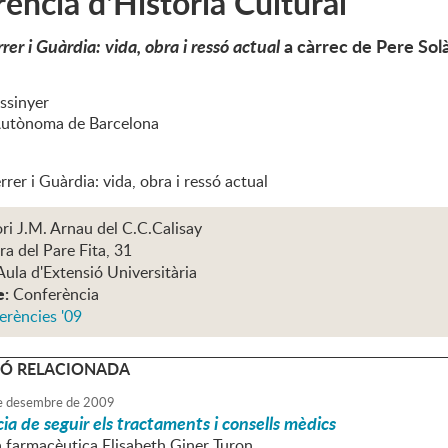
ència d'Història Cultural
rer i Guàrdia: vida, obra i ressó actual
a càrrec de Pere Sol
ssinyer
Autònoma de Barcelona
rrer i Guàrdia: vida, obra i ressó actual
ri J.M. Arnau del C.C.Calisay
ra del Pare Fita, 31
Aula d'Extensió Universitària
e:
Conferència
erències '09
Ó RELACIONADA
e
desembre
de
2009
ia de seguir els tractaments i consells mèdics
la farmacèutica Elisabeth Giner Turon