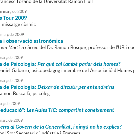
Francesc Lozano de la Universitat Ramon Llull
e
març
de
2009
s Tour 2009
n missatge còsmic
març
de
2009
a i observació astronòmica
orem Mart?
a càrrec del Dr. Ramon Bosque, professor de l'UB i co
març
de
2009
a de Psicologia:
Per què cal també parlar dels homes?
Daniel Gabarró, psicopedagog i membre de l'Associació d'Homes p
març
de
2009
a de Psicologia:
Deixar de discutir per entendre'ns
Ramon Buscallà, psicòleg
rç
de
2009
i educació":
Les Aules TIC: compartint coneixement
març
de
2009
rra al Govern de la Generalitat, i ningú no ho explica?
oni Soy Secretari d´Indústria i Empresa