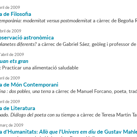
ril
de
2009
 de Filosofia
temporània: modernitat versus postmodernitat
a càrrec de Begoña R
bril
de
2009
observació astronòmica
planetes diferents?
a càrrec de Gabriel Sáez, geòleg i professor de 
'
abril
de
2009
uan ets gran
: Practicar una alimentació saludable
ril
de
2009
a de Món Contemporani
tina : dos pobles, una terra
a càrrec de Manuel Forcano, poeta, trad
ril
de
2009
 de Literatura
ado. Diálogo del poeta con su tiempo
a càrrec de Teresa Martin Taf
març
de
2009
a d'Humanitats:
Allò que l'Univers em diu
de Gustav Mahl