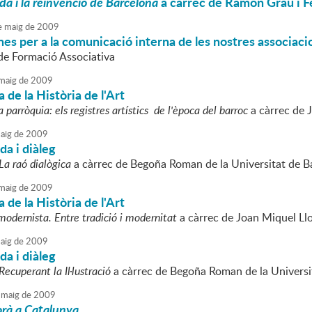
dà i la reinvenció de Barcelona
a càrrec de Ramon Grau i 
e
maig
de
2009
nes per a la comunicació interna de les nostres associaci
 de Formació Associativa
maig
de
2009
 de la Història de l'Art
a parròquia: els registres artístics de l'època del barroc
a càrrec de 
aig
de
2009
ida i diàleg
La raó dialògica
a càrrec de Begoña Roman de la Universitat de B
maig
de
2009
 de la Història de l'Art
modernista. Entre tradició i modernitat
a càrrec de Joan Miquel Llod
aig
de
2009
ida i diàleg
ecuperant la Il·lustració
a càrrec de Begoña Roman de la Universi
maig
de
2009
orà a Catalunya