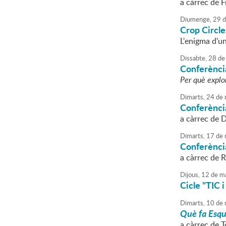
a càrrec de 
Diumenge,
29
d
Crop Circle
L'enigma d'u
Dissabte,
28
de
Conferènci
Per què expl
Dimarts,
24
de
Conferènci
a càrrec de 
Dimarts,
17
de
Conferènci
a càrrec de 
Dijous,
12
de
ma
Cicle "TIC 
Dimarts,
10
de
Què fa Esque
a càrrec de T