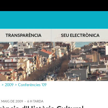
TRANSPARÈNCIA
SEU ELECTRÒNICA
s
>
2009
>
Conferències '09
E
MAIG
DE
2009
-
6 H TARDA