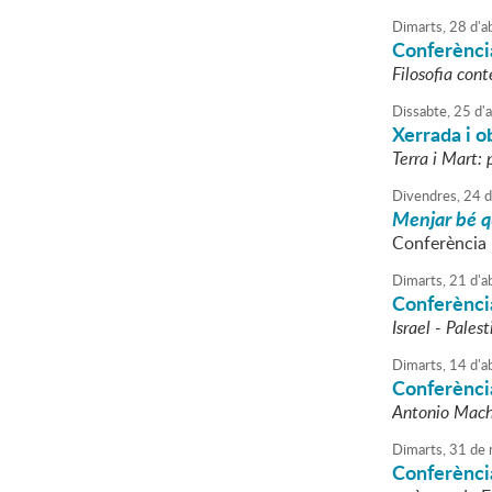
Dimarts,
28
d'
ab
Conferència
Filosofia con
Dissabte,
25
d'
a
Xerrada i 
Terra i Mart: 
Divendres,
24
d
Menjar bé q
Conferència 
Dimarts,
21
d'
ab
Conferènci
Israel - Pales
Dimarts,
14
d'
ab
Conferència
Antonio Mach
Dimarts,
31
de
Conferènci