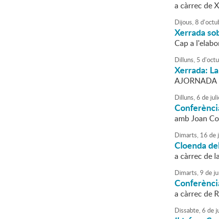
a càrrec de X
Dijous,
8
d'
octu
Xerrada sob
Cap a l'elab
Dilluns,
5
d'
oct
Xerrada: La
AJORNADA F
Dilluns,
6
de
juli
Conferènci
amb Joan Cor
Dimarts,
16
de
Cloenda del
a càrrec de l
Dimarts,
9
de
ju
Conferènci
a càrrec de 
Dissabte,
6
de
j