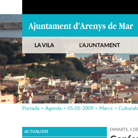
LA VILA
L'AJUNTAMENT
Portada
>
Agenda
>
05-05-2009
>
Marcs
>
Cultural
DIMARTS,
5
D
ACTUALITAT