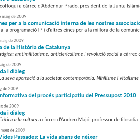
col·loqui a càrrec d'Abdennur Prado, president de la Junta Islàm
e
maig
de
2009
nes per a la comunicació interna de les nostres associaci
 la programació IP i d'altres eines per a la millora de la comunica
maig
de
2009
 de la Història de Catalunya
àgica: amtimilitarisme, anticlericalisme i revolució social
a càrrec 
aig
de
2009
ida i diàleg
 La seva aportació a la societat contemporània. Nihilisme i vitalisme
g
de
2009
nformativa del procés participatiu del Pressupost 2010
ig
de
2009
ida i diàleg
Crítica a la cultura
a càrrec d'Andreu Majó, professor de filosofia
maig
de
2009
Vides Passades: La vida abans de néixer