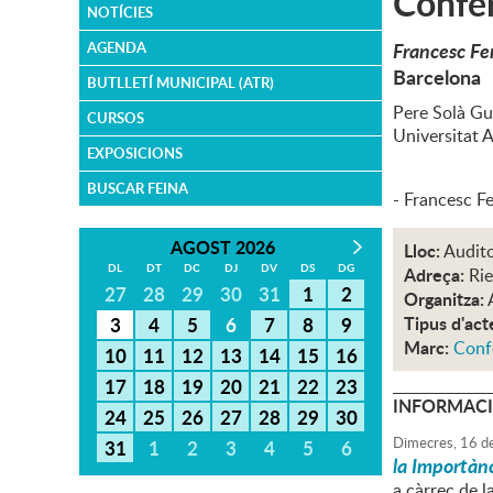
Confer
NOTÍCIES
Francesc Fer
AGENDA
Barcelona
BUTLLETÍ MUNICIPAL (ATR)
Pere Solà Gu
CURSOS
Universitat 
EXPOSICIONS
BUSCAR FEINA
- Francesc Fe
AGOST 2026
Lloc:
Audito
DL
DT
DC
DJ
DV
DS
DG
Adreça:
Rie
27
28
29
30
31
1
2
Organitza:
Tipus d'act
3
4
5
6
7
8
9
Marc:
Conf
10
11
12
13
14
15
16
17
18
19
20
21
22
23
INFORMACI
24
25
26
27
28
29
30
Dimecres,
16
d
31
1
2
3
4
5
6
la Importànc
a càrrec de 