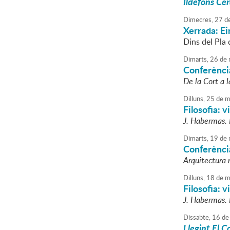
Ildefons Cer
Dimecres,
27
d
Xerrada: Ei
Dins del Pla
Dimarts,
26
de
Conferència
De la Cort a l
Dilluns,
25
de
m
Filosofia: v
J. Habermas. 
Dimarts,
19
de
Conferència
Arquitectura 
Dilluns,
18
de
m
Filosofia: v
J. Habermas. R
Dissabte,
16
de
Llegint El C