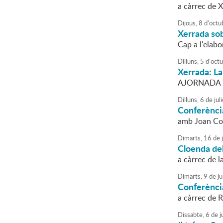
a càrrec de X
Dijous,
8
d'
octu
Xerrada sob
Cap a l'elab
Dilluns,
5
d'
oct
Xerrada: La
AJORNADA F
Dilluns,
6
de
juli
Conferènci
amb Joan Cor
Dimarts,
16
de
Cloenda del
a càrrec de l
Dimarts,
9
de
ju
Conferènci
a càrrec de 
Dissabte,
6
de
j