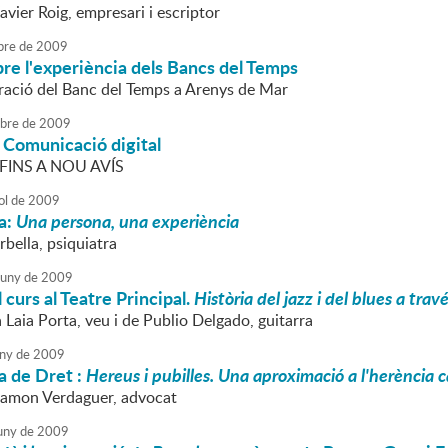
avier Roig, empresari i escriptor
bre
de
2009
re l'experiència dels Bancs del Temps
oració del Banc del Temps a Arenys de Mar
ubre
de
2009
 Comunicació digital
INS A NOU AVÍS
ol
de
2009
a:
Una persona, una experiència
bella, psiquiatra
juny
de
2009
 curs al Teatre Principal.
Història del jazz i del blues a tra
a Laia Porta, veu i de Publio Delgado, guitarra
ny
de
2009
a de Dret :
Hereus i pubilles. Una aproximació a l'herència 
Ramon Verdaguer, advocat
uny
de
2009