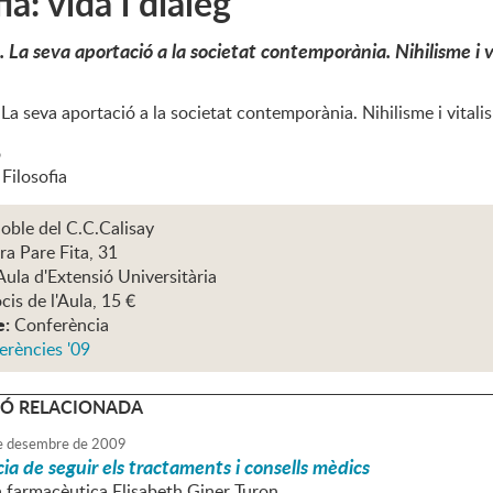
ia: vida i diàleg
. La seva aportació a la societat contemporània. Nihilisme i 
 La seva aportació a la societat contemporània. Nihilisme i vitali
ó
Filosofia
oble del C.C.Calisay
ra Pare Fita, 31
Aula d'Extensió Universitària
cis de l'Aula, 15 €
e:
Conferència
erències '09
Ó RELACIONADA
e
desembre
de
2009
ia de seguir els tractaments i consells mèdics
la farmacèutica Elisabeth Giner Turon