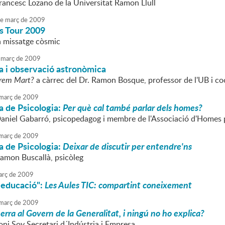
Francesc Lozano de la Universitat Ramon Llull
e
març
de
2009
s Tour 2009
n missatge còsmic
març
de
2009
a i observació astronòmica
orem Mart?
a càrrec del Dr. Ramon Bosque, professor de l'UB i co
març
de
2009
a de Psicologia:
Per què cal també parlar dels homes?
Daniel Gabarró, psicopedagog i membre de l'Associació d'Homes p
març
de
2009
a de Psicologia:
Deixar de discutir per entendre'ns
Ramon Buscallà, psicòleg
rç
de
2009
i educació":
Les Aules TIC: compartint coneixement
març
de
2009
rra al Govern de la Generalitat, i ningú no ho explica?
oni Soy Secretari d´Indústria i Empresa