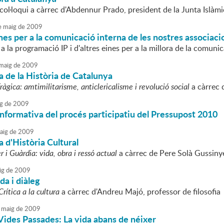
col·loqui a càrrec d'Abdennur Prado, president de la Junta Islàm
e
maig
de
2009
nes per a la comunicació interna de les nostres associaci
 la programació IP i d'altres eines per a la millora de la comunica
maig
de
2009
 de la Història de Catalunya
àgica: amtimilitarisme, anticlericalisme i revolució social
a càrrec 
g
de
2009
nformativa del procés participatiu del Pressupost 2010
aig
de
2009
 d'Història Cultural
r i Guàrdia: vida, obra i ressó actual
a càrrec de Pere Solà Gussiny
ig
de
2009
ida i diàleg
Crítica a la cultura
a càrrec d'Andreu Majó, professor de filosofia
maig
de
2009
Vides Passades: La vida abans de néixer