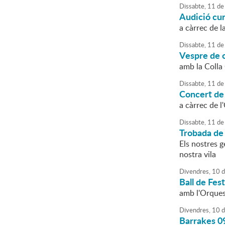
Dissabte,
11
de
Audició cu
a càrrec de l
Dissabte,
11
de
Vespre de c
amb la Colla
Dissabte,
11
de
Concert de
a càrrec de l
Dissabte,
11
de
Trobada de
Els nostres g
nostra vila
Divendres,
10
d
Ball de Fes
amb l'Orques
Divendres,
10
d
Barrakes 0