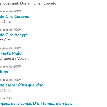
s joves amb Dorian, Eina i Soweto
e
juliol
de
2009
 de Circ
Caravan
ot Circ
e
juliol
de
2009
 de Circ
Heeyy!!
ot Circ
e
juliol
de
2009
 Festa Major
l'Orquestra Volcan
e
juliol
de
2009
funs
e
juliol
de
2009
 de carrer
Pista que vinc
ot Circ
ol
de
2009
nçons de la cançó. D'un temps, d'un país