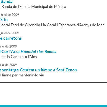
 Banda
la Banda de l'Escola Municipal de Música
juliol
de
2009
stiu
a coral Estel de Gironella i la Coral l'Esperança d'Arenys de Mar
juliol
de
2009
de carretons
liol
de
2009
 Cor l'Aixa
Haendel i les Reines
er la Camerata l'Aixa
liol
de
2009
prenentatge
Cantem un himne a Sant Zenon
Himne per mantenir-lo viu