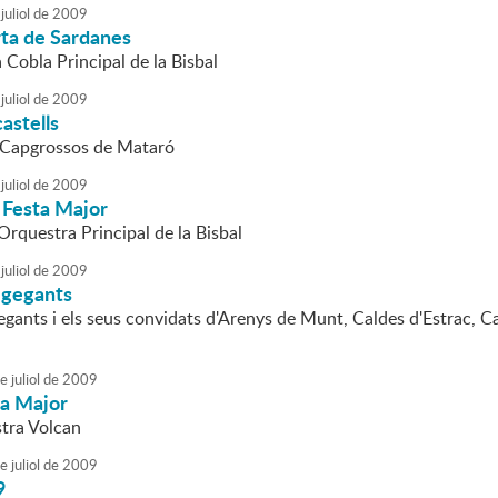
juliol
de
2009
rta de Sardanes
a Cobla Principal de la Bisbal
juliol
de
2009
astells
 Capgrossos de Mataró
juliol
de
2009
 Festa Major
'Orquestra Principal de la Bisbal
juliol
de
2009
 gegants
egants i els seus convidats d'Arenys de Munt, Caldes d'Estrac, Ca
e
juliol
de
2009
ta Major
tra Volcan
e
juliol
de
2009
9