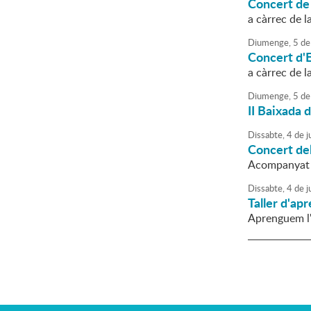
Concert de
a càrrec de 
Diumenge,
5
de
Concert d'E
a càrrec de l
Diumenge,
5
de
II Baixada 
Dissabte,
4
de
ju
Concert del
Acompanyat p
Dissabte,
4
de
ju
Taller d'a
Aprenguem l'