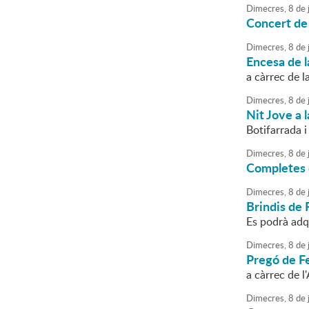
Dimecres,
8
de
j
Concert de
Dimecres,
8
de
j
Encesa de l
a càrrec de l
Dimecres,
8
de
j
Nit Jove a 
Botifarrada i
Dimecres,
8
de
j
Completes e
Dimecres,
8
de
j
Brindis de 
Es podrà adq
Dimecres,
8
de
j
Pregó de F
a càrrec de 
Dimecres,
8
de
j