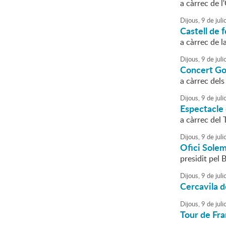
a càrrec de 
Dijous,
9
de
juli
Castell de f
a càrrec de l
Dijous,
9
de
juli
Concert Go
a càrrec del
Dijous,
9
de
juli
Espectacle
a càrrec del 
Dijous,
9
de
juli
Ofici Sole
presidit pel
Dijous,
9
de
juli
Cercavila d
Dijous,
9
de
juli
Tour de Fr