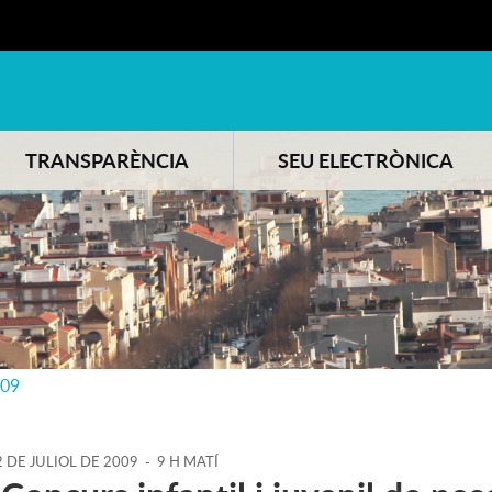
TRANSPARÈNCIA
SEU ELECTRÒNICA
009
2
DE
JULIOL
DE
2009
-
9 H MATÍ