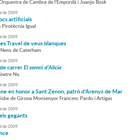
l'Orquestra de Cambra de l'Empordà i Joanjo Bosk
ol
de
2009
ocs artificials
a Pirotècnia Igual
ol
de
2009
es Travel de veus blanques
s Nens de Caterham
ol
de
2009
 de carrer
El somni d'Alícia
Teatre Nu
ol
de
2009
mne en honor a Sant Zenon, patró d'Arenys de Mar
 Bisbe de Girona Monsenyor Francesc Pardo i Artigas
ol
de
2009
els gegants
ol
de
2009
ance