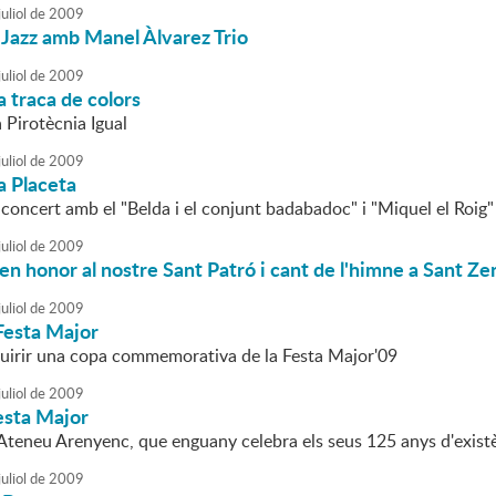
uliol
de
2009
 Jazz amb Manel Àlvarez Trio
uliol
de
2009
a traca de colors
a Pirotècnia Igual
uliol
de
2009
la Placeta
 concert amb el "Belda i el conjunt badabadoc" i "Miquel el Roig"
uliol
de
2009
n honor al nostre Sant Patró i cant de l'himne a Sant Z
uliol
de
2009
Festa Major
uirir una copa commemorativa de la Festa Major'09
uliol
de
2009
esta Major
l'Ateneu Arenyenc, que enguany celebra els seus 125 anys d'exist
uliol
de
2009