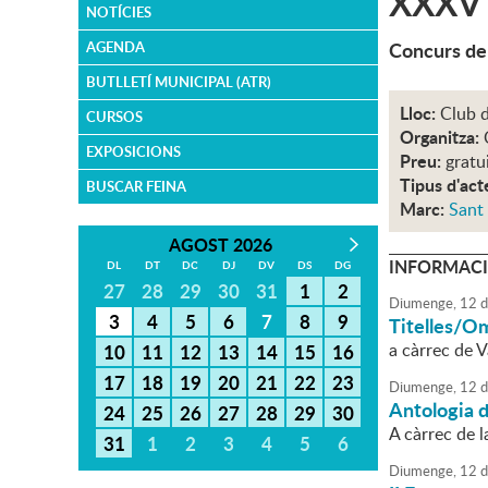
XXXV C
NOTÍCIES
Concurs de
AGENDA
BUTLLETÍ MUNICIPAL (ATR)
Lloc:
Club 
CURSOS
Organitza:
EXPOSICIONS
Preu:
gratu
Tipus d'act
BUSCAR FEINA
Marc:
Sant
AGOST 2026
INFORMACI
DL
DT
DC
DJ
DV
DS
DG
27
28
29
30
31
1
2
Diumenge,
12
d
3
4
5
6
7
8
9
Titelles/O
a càrrec de V
10
11
12
13
14
15
16
17
18
19
20
21
22
23
Diumenge,
12
d
Antologia d
24
25
26
27
28
29
30
A càrrec de l
31
1
2
3
4
5
6
Diumenge,
12
d