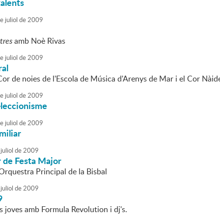
talents
e
juliol
de
2009
tres
amb Noè Rivas
e
juliol
de
2009
ral
Cor de noies de l'Escola de Música d'Arenys de Mar i el Cor Nàid
e
juliol
de
2009
l·leccionisme
e
juliol
de
2009
miliar
juliol
de
2009
r de Festa Major
'Orquestra Principal de la Bisbal
juliol
de
2009
9
 joves amb Formula Revolution i dj's.