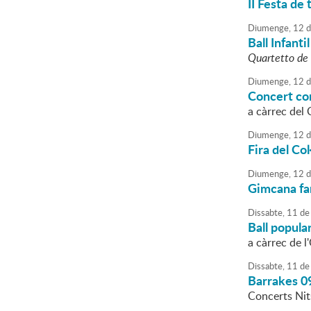
II Festa de 
Diumenge,
12
d
Ball Infantil
Quartetto de 
Diumenge,
12
d
Concert co
a càrrec del 
Diumenge,
12
d
Fira del Co
Diumenge,
12
d
Gimcana fa
Dissabte,
11
de
Ball popula
a càrrec de l
Dissabte,
11
de
Barrakes 0
Concerts Nits