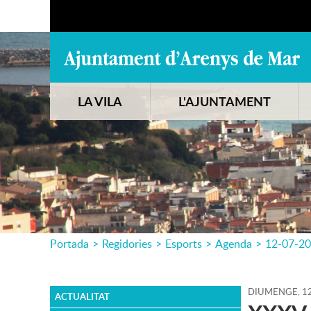
LA VILA
L'AJUNTAMENT
Portada
>
Regidories
>
Esports
>
Agenda
>
12-07-2
DIUMENGE,
1
ACTUALITAT