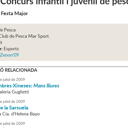
oncurs infantil i juvenil de pes
 Festa Major
de Pesca
Club de Pesca Mar Sport
it
e:
Esports
 Zenon'09
Ó RELACIONADA
e
juliol
de
2009
mbres Xineses:
Mans lliures
aleria Guglietti
e
juliol
de
2009
e la Sarsuela
a Cia. d'Helena Bayo
e
juliol
de
2009