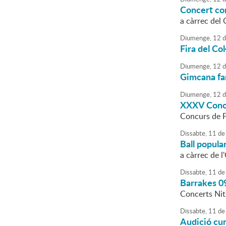
Concert co
a càrrec del 
Diumenge,
12
d
Fira del Co
Diumenge,
12
d
Gimcana fa
Diumenge,
12
d
XXXV Concur
Concurs de 
Dissabte,
11
de
Ball popula
a càrrec de l
Dissabte,
11
de
Barrakes 0
Concerts Nits
Dissabte,
11
de
Audició cu