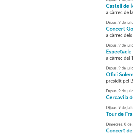
Castell de f
a càrrec de l
Dijous,
9
de
juli
Concert Go
a càrrec del
Dijous,
9
de
juli
Espectacle
a càrrec del 
Dijous,
9
de
juli
Ofici Sole
presidit pel
Dijous,
9
de
juli
Cercavila d
Dijous,
9
de
juli
Tour de Fr
Dimecres,
8
de
j
Concert de