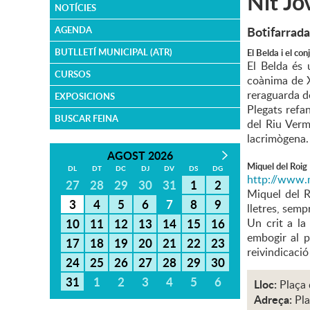
Nit Jo
NOTÍCIES
Botifarrada
AGENDA
BUTLLETÍ MUNICIPAL (ATR)
El Belda i el co
El Belda és 
CURSOS
coànima de Xe
reraguarda d
EXPOSICIONS
Plegats refa
BUSCAR FEINA
del Riu Verm
lacrimògena.
AGOST 2026
Miquel del Roig
DL
DT
DC
DJ
DV
DS
DG
http://www.
27
28
29
30
31
1
2
Miquel del R
3
4
5
6
7
8
9
lletres, semp
10
11
12
13
14
15
16
Un crit a la
embogir al p
17
18
19
20
21
22
23
reivindicació
24
25
26
27
28
29
30
31
1
2
3
4
5
6
Lloc:
Plaça 
Adreça:
Pla