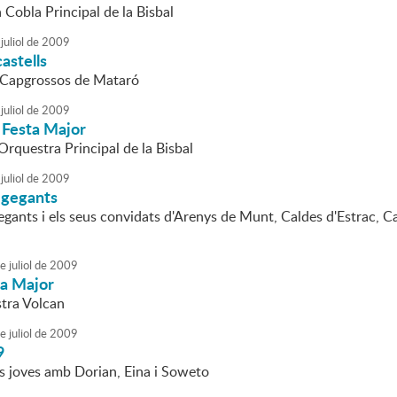
a Cobla Principal de la Bisbal
juliol
de
2009
astells
 Capgrossos de Mataró
juliol
de
2009
 Festa Major
'Orquestra Principal de la Bisbal
juliol
de
2009
 gegants
egants i els seus convidats d'Arenys de Munt, Caldes d'Estrac, Ca
e
juliol
de
2009
ta Major
tra Volcan
e
juliol
de
2009
9
s joves amb Dorian, Eina i Soweto