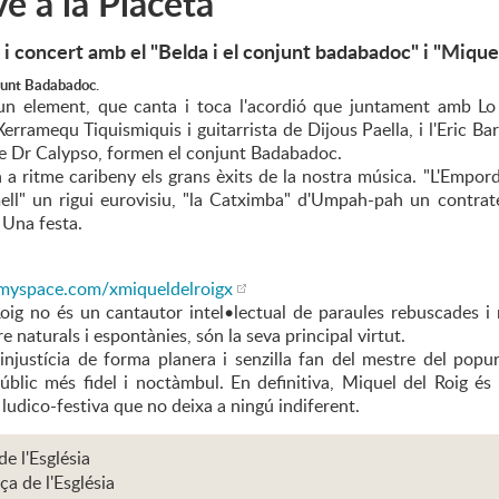
ve a la Placeta
 i concert amb el "Belda i el conjunt badabadoc" i "Miquel
njunt Badabadoc.
un element, que canta i toca l'acordió que juntament amb Lo 
rramequ Tiquismiquis i guitarrista de Dijous Paella, i l'Eric Ba
e Dr Calypso, formen el conjunt Badabadoc.
n a ritme caribeny els grans èxits de la nostra música. "L'Empo
ell" un rigui eurovisiu, "la Catximba" d'Umpah-pah un contrat
 Una festa.
myspace.com/xmiqueldelroigx
oig no és un cantautor intel•lectual de paraules rebuscades i 
re naturals i espontànies, són la seva principal virtut.
 injustícia de forma planera i senzilla fan del mestre del popu
úblic més fidel i noctàmbul. En definitiva, Miquel del Roig é
 ludico-festiva que no deixa a ningú indiferent.
de l'Església
ça de l'Església