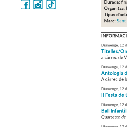
Durada:
fin
Organitza:
Tipus d'act
Marc:
Sant
INFORMACI
Diumenge,
12
d
Titelles/O
a càrrec de V
Diumenge,
12
d
Antologia d
A càrrec de l
Diumenge,
12
d
II Festa de 
Diumenge,
12
d
Ball Infantil
Quartetto de 
Diumenge,
12
d