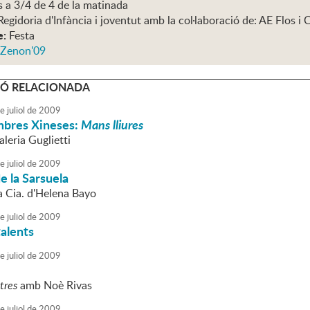
s a 3/4 de 4 de la matinada
Regidoria d'Infància i joventut amb la col·laboració de: AE Flos i 
e:
Festa
 Zenon'09
Ó RELACIONADA
e
juliol
de
2009
mbres Xineses:
Mans lliures
aleria Guglietti
e
juliol
de
2009
e la Sarsuela
a Cia. d'Helena Bayo
e
juliol
de
2009
talents
e
juliol
de
2009
tres
amb Noè Rivas
e
juliol
de
2009