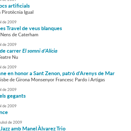
ocs artificials
a Pirotècnia Igual
ol
de
2009
es Travel de veus blanques
s Nens de Caterham
ol
de
2009
 de carrer
El somni d'Alícia
Teatre Nu
ol
de
2009
mne en honor a Sant Zenon, patró d'Arenys de Mar
 Bisbe de Girona Monsenyor Francesc Pardo i Artigas
ol
de
2009
els gegants
ol
de
2009
ance
uliol
de
2009
 Jazz amb Manel Àlvarez Trio