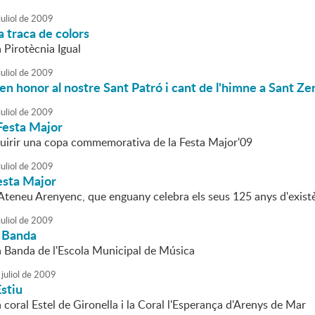
uliol
de
2009
a traca de colors
a Pirotècnia Igual
uliol
de
2009
n honor al nostre Sant Patró i cant de l'himne a Sant Z
uliol
de
2009
Festa Major
uirir una copa commemorativa de la Festa Major'09
uliol
de
2009
esta Major
l'Ateneu Arenyenc, que enguany celebra els seus 125 anys d'exist
uliol
de
2009
 Banda
la Banda de l'Escola Municipal de Música
juliol
de
2009
stiu
a coral Estel de Gironella i la Coral l'Esperança d'Arenys de Mar