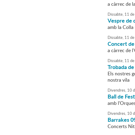
a càrrec de l
Dissabte,
11
de
Vespre de c
amb la Colla
Dissabte,
11
de
Concert de
a càrrec de l
Dissabte,
11
de
Trobada de
Els nostres g
nostra vila
Divendres,
10
d
Ball de Fes
amb l'Orques
Divendres,
10
d
Barrakes 0
Concerts Nit