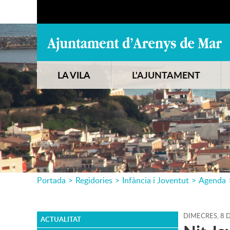
LA VILA
L'AJUNTAMENT
Portada
>
Regidories
>
Infància i Joventut
>
Agenda
DIMECRES,
8
ACTUALITAT