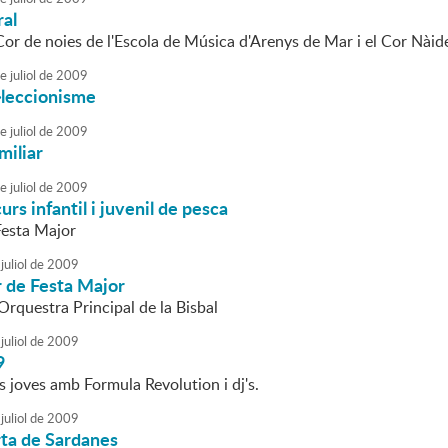
ral
Cor de noies de l'Escola de Música d'Arenys de Mar i el Cor Nàid
e
juliol
de
2009
l·leccionisme
e
juliol
de
2009
miliar
e
juliol
de
2009
s infantil i juvenil de pesca
Festa Major
juliol
de
2009
r de Festa Major
'Orquestra Principal de la Bisbal
juliol
de
2009
9
 joves amb Formula Revolution i dj's.
juliol
de
2009
rta de Sardanes