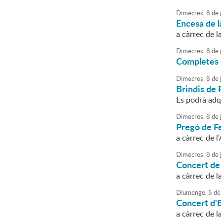
Dimecres,
8
de
j
Encesa de l
a càrrec de l
Dimecres,
8
de
j
Completes e
Dimecres,
8
de
j
Brindis de 
Es podrà adq
Dimecres,
8
de
j
Pregó de F
a càrrec de 
Dimecres,
8
de
j
Concert de
a càrrec de 
Diumenge,
5
de
Concert d'E
a càrrec de l