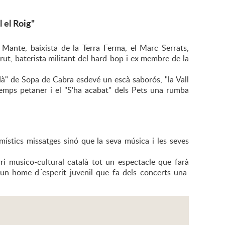
 el Roig"
Mante, baixista de la Terra Ferma, el Marc Serrats,
rrut, baterista militant del hard-bop i ex membre de la
rdà" de Sopa de Cabra esdevé un escà saborós, "la Vall
emps petaner i el "S'ha acabat" dels Pets una rumba
místics missatges sinó que la seva música i les seves
rri musico-cultural català tot un espectacle que farà
s un home d´esperit juvenil que fa dels concerts una