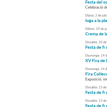
Festa del s
Celebració d
Dijous,
2
de
juli
Ioga a la pla
Dilluns,
29
de
j
Crema de la
Dissabte,
20
de
Festa de fi 
Diumenge,
14
d
XV Fira de 
Diumenge,
14
d
Fira Col·lec
Exposició, i
Dissabte,
13
de
Festa de fi 
Dissabte,
13
de
Festa de fi