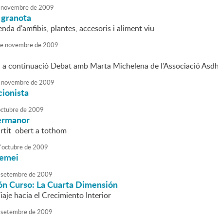
novembre
de
2009
a granota
enda d'amfibis, plantes, accesoris i aliment viu
e
novembre
de
2009
 a continuació Debat amb Marta Michelena de l'Associació Asd
novembre
de
2009
cionista
octubre
de
2009
ermanor
rtit obert a tothom
'
octubre
de
2009
Remei
setembre
de
2009
ón Curso: La Cuarta Dimensión
iaje hacia el Crecimiento Interior
setembre
de
2009