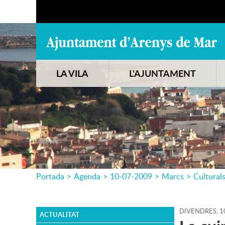
LA VILA
L'AJUNTAMENT
Portada
>
Agenda
>
10-07-2009
>
Marcs
>
Cultural
DIVENDRES,
1
ACTUALITAT