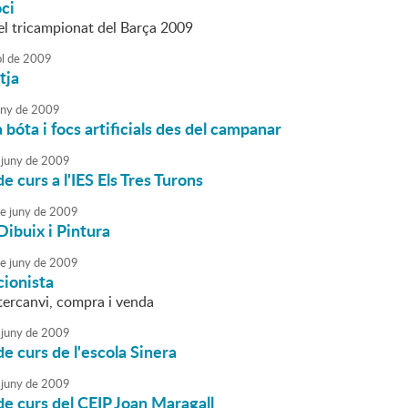
oci
el tricampionat del Barça 2009
ol
de
2009
tja
uny
de
2009
 bóta i focs artificials des del campanar
juny
de
2009
de curs a l'IES Els Tres Turons
e
juny
de
2009
Dibuix i Pintura
e
juny
de
2009
cionista
ntercanvi, compra i venda
juny
de
2009
de curs de l'escola Sinera
juny
de
2009
 de curs del CEIP Joan Maragall