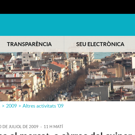
TRANSPARÈNCIA
SEU ELECTRÒNICA
s
>
2009
>
Altres activitats '09
0
DE
JULIOL
DE
2009
-
11 H MATÍ