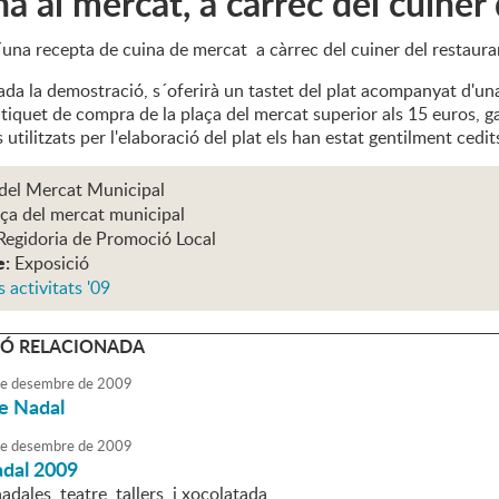
na al mercat, a càrrec del cuiner 
´una recepta de cuina de mercat a càrrec del cuiner del restaura
da la demostració, s´oferirà un tastet del plat acompanyat d'un
tiquet de compra de la plaça del mercat superior als 15 euros, ga
 utilitzats per l'elaboració del plat els han estat gentilment cedi
 del Mercat Municipal
ça del mercat municipal
Regidoria de Promoció Local
e:
Exposició
s activitats '09
Ó RELACIONADA
e
desembre
de
2009
re Nadal
e
desembre
de
2009
adal 2009
dales, teatre, tallers, i xocolatada