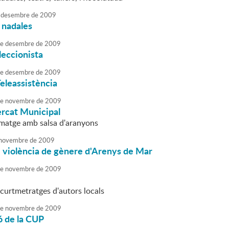
desembre
de
2009
 nadales
e
desembre
de
2009
·leccionista
e
desembre
de
2009
Teleassistència
e
novembre
de
2009
ercat Municipal
rmatge amb salsa d'aranyons
novembre
de
2009
e violència de gènere d'Arenys de Mar
e
novembre
de
2009
 curtmetratges d'autors locals
e
novembre
de
2009
ó de la CUP