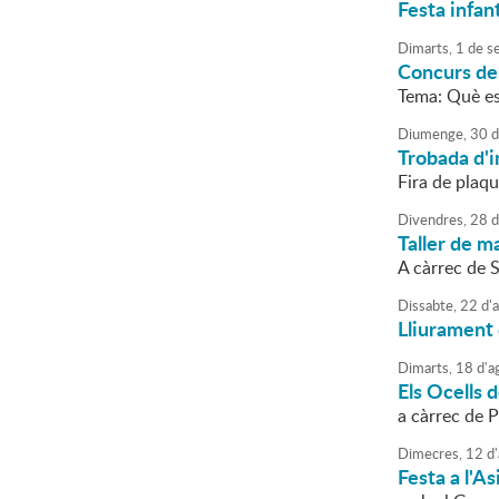
Festa infant
Dimarts,
1
de
s
Concurs de 
Tema: Què es 
Diumenge,
30
d
Trobada d'i
Fira de plaq
Divendres,
28
d
Taller de m
A càrrec de 
Dissabte,
22
d'
Lliurament 
Dimarts,
18
d'
a
Els Ocells 
a càrrec de P
Dimecres,
12
d'
Festa a l'As