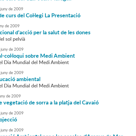
juny
de
2009
de curs del Col·legi La Presentació
ny
de
2009
cional d'acció per la salut de les dones
l sol pelvià
juny
de
2009
-col·loqui sobre Medi Ambient
el Dia Mundial del Medi Ambient
juny
de
2009
ducació ambiental
el Dia Mundial del Medi Ambient
uny
de
2009
e vegetació de sorra a la platja del Cavaió
juny
de
2009
ojecció
juny
de
2009