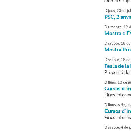
amb el Grup 
Dijous,
23
de
jul
PSC, 2 any
Diumenge,
19
d
Mostra d'E
Dissabte,
18
de
Mostra Pro
Dissabte,
18
de
Festa de l
Processó de 
Dilluns,
13
de
ju
Cursos d´in
Eines inform
Dilluns,
6
de
juli
Cursos d´in
Eines informà
Dissabte,
4
de
ju