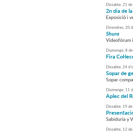
Dissabte,
21
de
2n dia de l
Exposició i v
Divendres,
20
d
Shura
Videofòrum i
Diumenge,
8
de
Fira Col·lec
Dissabte,
24
d'
Sopar de g
Sopar compa
Diumenge,
11
d
Aplec del 
Dissabte,
19
de
Presentaci
Sabiduría y V
Dissabte,
12
de