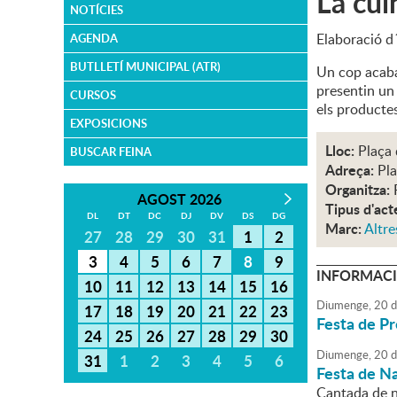
La cui
NOTÍCIES
Elaboració d
AGENDA
BUTLLETÍ MUNICIPAL (ATR)
Un cop acaba
presentin un 
CURSOS
els productes
EXPOSICIONS
Lloc:
Plaça
BUSCAR FEINA
Adreça:
Pla
Organitza:
AGOST 2026
Tipus d'act
DL
DT
DC
DJ
DV
DS
DG
Marc:
Altre
27
28
29
30
31
1
2
3
4
5
6
7
8
9
INFORMACI
10
11
12
13
14
15
16
Diumenge,
20
d
17
18
19
20
21
22
23
Festa de P
24
25
26
27
28
29
30
Diumenge,
20
d
31
1
2
3
4
5
6
Festa de N
Cantada de na