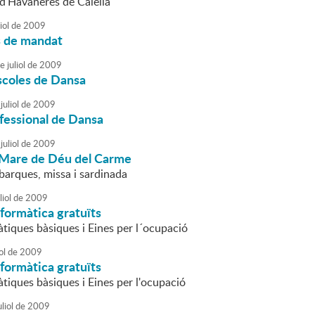
d'Havaneres de Calella
iol
de
2009
s de mandat
e
juliol
de
2009
scoles de Dansa
juliol
de
2009
fessional de Dansa
juliol
de
2009
a Mare de Déu del Carme
barques, missa i sardinada
liol
de
2009
formàtica gratuïts
àtiques bàsiques i Eines per l´ocupació
ol
de
2009
formàtica gratuïts
tiques bàsiques i Eines per l'ocupació
liol
de
2009