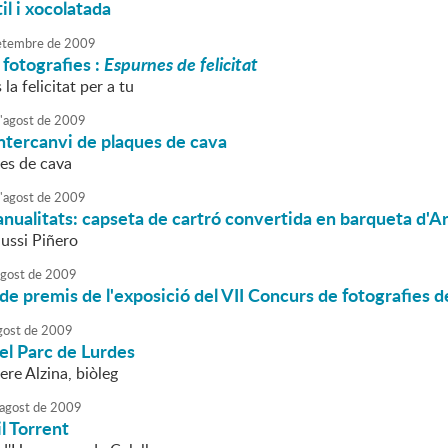
il i xocolatada
etembre
de
2009
fotografies :
Espurnes de felicitat
la felicitat per a tu
'
agost
de
2009
ntercanvi de plaques de cava
ues de cava
'
agost
de
2009
anualitats: capseta de cartró convertida en barqueta d'A
Sussi Piñero
agost
de
2009
de premis de l'exposició del VII Concurs de fotografies de 
gost
de
2009
del Parc de Lurdes
ere Alzina, biòleg
agost
de
2009
il Torrent