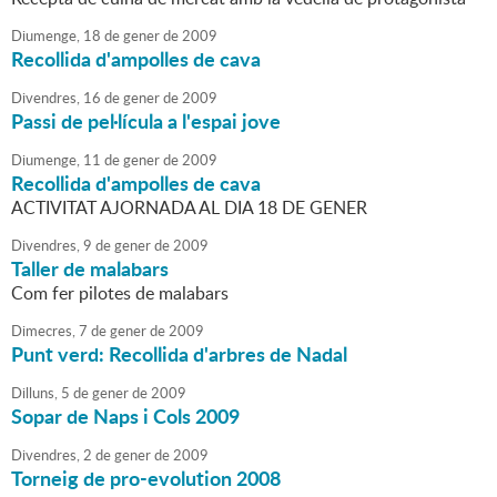
Diumenge,
18
de
gener
de
2009
Recollida d'ampolles de cava
Divendres,
16
de
gener
de
2009
Passi de pel·lícula a l'espai jove
Diumenge,
11
de
gener
de
2009
Recollida d'ampolles de cava
ACTIVITAT AJORNADA AL DIA 18 DE GENER
Divendres,
9
de
gener
de
2009
Taller de malabars
Com fer pilotes de malabars
Dimecres,
7
de
gener
de
2009
Punt verd: Recollida d'arbres de Nadal
Dilluns,
5
de
gener
de
2009
Sopar de Naps i Cols 2009
Divendres,
2
de
gener
de
2009
Torneig de pro-evolution 2008