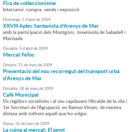
Fira de col·leccionisme
Intercanvi, compra, venda i exposició
Diumenge,
5
d'
abril
de
2009
XXVIII Aplec Sardanista d'Arenys de Mar
amb la participació dels Montgrins, Jovenívola de Sabadell i
Marinada
Dissabte,
4
d'
abril
de
2009
Mercat Fefoc
Dimarts,
31
de
març
de
2009
Presentació del nou recorregut del transport urbà
d'Arenys de Mar
Dissabte,
28
de
març
de
2009
Cafè Municipal
Els regidors socialistes i al seu capdavant l'Alcalde de la vila i
1er Secretari de l'Agrupació, en Ramon Vinyes, de manera
distesa amb tothom aquell que ho volgui.
Dijous,
26
de
març
de
2009
La cuina al mercat:
El jarret