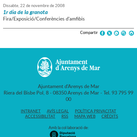
Dissabte,
22
de
novembre
de
2008
1r dia de la granota
Fira/Exposició/Conferències d'amfibis
Compartir
Ajuntament d'Arenys de Mar
Riera del Bisbe Pol, 8 - 08350 Arenys de Mar - Tel. 93 795 99
00
INTRANET
AVÍS LEGAL
POLÍTICA PRIVACITAT
ACCESSIBILITAT
RSS
MAPA WEB
CRÈDITS
Amb la col·laboració de: