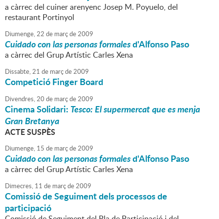
a càrrec del cuiner arenyenc Josep M. Poyuelo, del
restaurant Portinyol
Diumenge,
22
de
març
de
2009
Cuidado con las personas formales
d'Alfonso Paso
a càrrec del Grup Artístic Carles Xena
Dissabte,
21
de
març
de
2009
Competició Finger Board
Divendres,
20
de
març
de
2009
Cinema Solidari:
Tesco: El supermercat que es menja
Gran Bretanya
ACTE SUSPÈS
Diumenge,
15
de
març
de
2009
Cuidado con las personas formales
d'Alfonso Paso
a càrrec del Grup Artístic Carles Xena
Dimecres,
11
de
març
de
2009
Comissió de Seguiment dels processos de
participació
Comissió de Seguiment del Pla de Participació i del