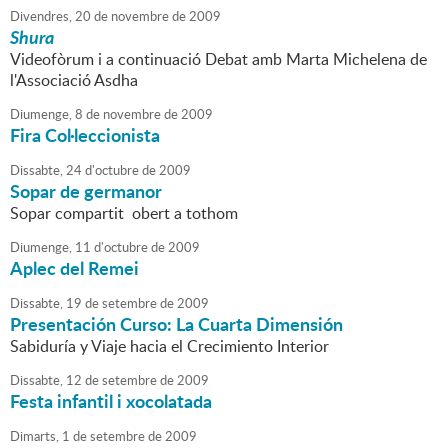
Divendres,
20
de
novembre
de
2009
Shura
Videofòrum i a continuació Debat amb Marta Michelena de
l'Associació Asdha
Diumenge,
8
de
novembre
de
2009
Fira Col·leccionista
Dissabte,
24
d'
octubre
de
2009
Sopar de germanor
Sopar compartit obert a tothom
Diumenge,
11
d'
octubre
de
2009
Aplec del Remei
Dissabte,
19
de
setembre
de
2009
Presentación Curso: La Cuarta Dimensión
Sabiduría y Viaje hacia el Crecimiento Interior
Dissabte,
12
de
setembre
de
2009
Festa infantil i xocolatada
Dimarts,
1
de
setembre
de
2009