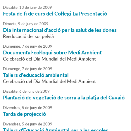
Dissabte,
13
de
juny
de
2009
Festa de fi de curs del Col·legi La Presentació
Dimarts,
9
de
juny
de
2009
Dia internacional d'acció per la salut de les dones
Reeducació del sol pelvià
Diumenge,
7
de
juny
de
2009
Documental-col·loqui sobre Medi Ambient
Celebració del Dia Mundial del Medi Ambient
Diumenge,
7
de
juny
de
2009
Tallers d'educació ambiental
Celebració del Dia Mundial del Medi Ambient
Dissabte,
6
de
juny
de
2009
Plantació de vegetació de sorra a la platja del Cavaió
Divendres,
5
de
juny
de
2009
Tarda de projecció
Divendres,
5
de
juny
de
2009
Tallers d'Educació Ambiental per a les escoles