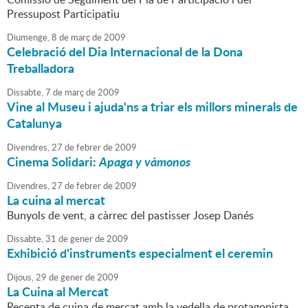
Pressupost Participatiu
Diumenge,
8
de
març
de
2009
Celebració del Dia Internacional de la Dona
Treballadora
Dissabte,
7
de
març
de
2009
Vine al Museu i ajuda'ns a triar els millors minerals de
Catalunya
Divendres,
27
de
febrer
de
2009
Cinema Solidari:
Apaga y vàmonos
Divendres,
27
de
febrer
de
2009
La cuina al mercat
Bunyols de vent, a càrrec del pastisser Josep Danés
Dissabte,
31
de
gener
de
2009
Exhibició d'instruments especialment el ceremin
Dijous,
29
de
gener
de
2009
La Cuina al Mercat
Recepta de cuina de mercat amb la vedella de protagonista