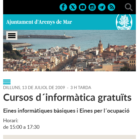
Portada
>
Agenda
>
13-07-2009
DILLUNS,
13
DE
JULIOL
DE
2009
-
3 H TARDA
Cursos d´informàtica gratuïts
Eines informàtiques bàsiques i Eines per l´ocupació
Horari:
de 15:00 a 17:30