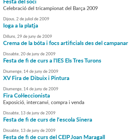
Festa del soci
Celebració del tricampionat del Barça 2009
Dijous,
2
de
juliol
de
2009
Ioga a la platja
Dilluns,
29
de
juny
de
2009
Crema de la bóta i focs artificials des del campanar
Dissabte,
20
de
juny
de
2009
Festa de fi de curs a l'IES Els Tres Turons
Diumenge,
14
de
juny
de
2009
XV Fira de Dibuix i Pintura
Diumenge,
14
de
juny
de
2009
Fira Col·leccionista
Exposició, intercanvi, compra i venda
Dissabte,
13
de
juny
de
2009
Festa de fi de curs de l'escola Sinera
Dissabte,
13
de
juny
de
2009
Festa de fi de curs del CEIP Joan Maragall