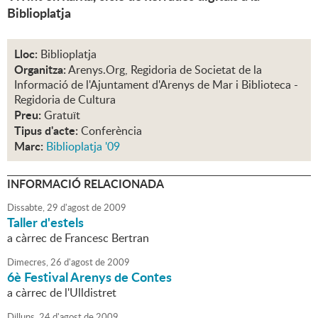
Biblioplatja
Lloc:
Biblioplatja
Organitza:
Arenys.Org, Regidoria de Societat de la
Informació de l'Ajuntament d'Arenys de Mar i Biblioteca -
Regidoria de Cultura
Preu:
Gratuït
Tipus d'acte:
Conferència
Marc:
Biblioplatja '09
INFORMACIÓ RELACIONADA
Dissabte,
29
d'
agost
de
2009
Taller d'estels
a càrrec de Francesc Bertran
Dimecres,
26
d'
agost
de
2009
6è Festival Arenys de Contes
a càrrec de l'Ulldistret
Dilluns,
24
d'
agost
de
2009