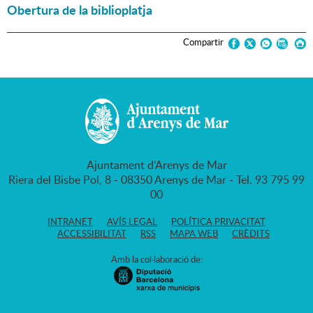
Obertura de la biblioplatja
Compartir
Ajuntament d'Arenys de Mar
Riera del Bisbe Pol, 8 - 08350 Arenys de Mar - Tel. 93 795 99
00
INTRANET
AVÍS LEGAL
POLÍTICA PRIVACITAT
ACCESSIBILITAT
RSS
MAPA WEB
CRÈDITS
Amb la col·laboració de: