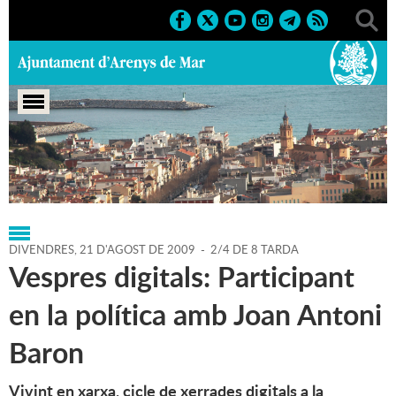
Portada
>
Regidories
>
Agenda
>
21-08-2009
DIVENDRES,
21
D'
AGOST
DE
2009
-
2/4 DE 8 TARDA
Vespres digitals: Participant
en la política amb Joan Antoni
Baron
Vivint en xarxa, cicle de xerrades digitals a la