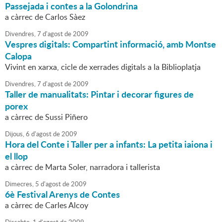
Passejada i contes a la Golondrina
a càrrec de Carlos Sàez
Divendres,
7
d'
agost
de
2009
Vespres digitals: Compartint informació, amb Montse
Calopa
Vivint en xarxa, cicle de xerrades digitals a la Biblioplatja
Divendres,
7
d'
agost
de
2009
Taller de manualitats: Pintar i decorar figures de
porex
a càrrec de Sussi Piñero
Dijous,
6
d'
agost
de
2009
Hora del Conte i Taller per a infants: La petita iaiona i
el llop
a càrrec de Marta Soler, narradora i tallerista
Dimecres,
5
d'
agost
de
2009
6è Festival Arenys de Contes
a càrrec de Carles Alcoy