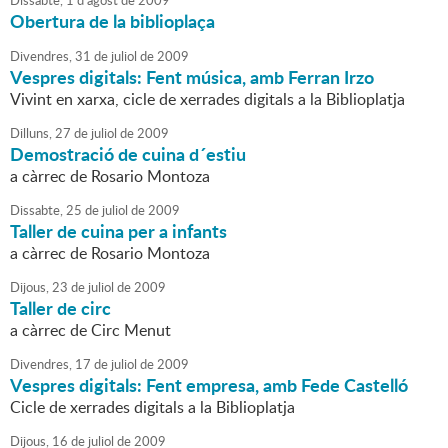
Dissabte,
1
d'
agost
de
2009
Obertura de la biblioplaça
Divendres,
31
de
juliol
de
2009
Vespres digitals: Fent música, amb Ferran Irzo
Vivint en xarxa, cicle de xerrades digitals a la Biblioplatja
Dilluns,
27
de
juliol
de
2009
Demostració de cuina d´estiu
a càrrec de Rosario Montoza
Dissabte,
25
de
juliol
de
2009
Taller de cuina per a infants
a càrrec de Rosario Montoza
Dijous,
23
de
juliol
de
2009
Taller de circ
a càrrec de Circ Menut
Divendres,
17
de
juliol
de
2009
Vespres digitals: Fent empresa, amb Fede Castelló
Cicle de xerrades digitals a la Biblioplatja
Dijous,
16
de
juliol
de
2009