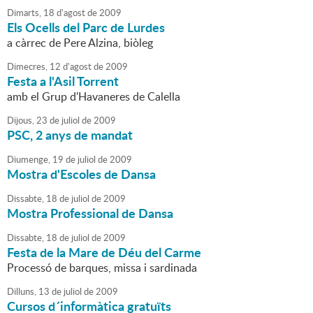
Dimarts,
18
d'
agost
de
2009
Els Ocells del Parc de Lurdes
a càrrec de Pere Alzina, biòleg
Dimecres,
12
d'
agost
de
2009
Festa a l'Asil Torrent
amb el Grup d'Havaneres de Calella
Dijous,
23
de
juliol
de
2009
PSC, 2 anys de mandat
Diumenge,
19
de
juliol
de
2009
Mostra d'Escoles de Dansa
Dissabte,
18
de
juliol
de
2009
Mostra Professional de Dansa
Dissabte,
18
de
juliol
de
2009
Festa de la Mare de Déu del Carme
Processó de barques, missa i sardinada
Dilluns,
13
de
juliol
de
2009
Cursos d´informàtica gratuïts