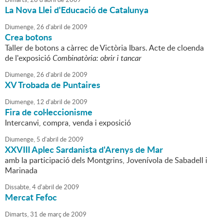
La Nova Llei d'Educació de Catalunya
Diumenge,
26
d'
abril
de
2009
Crea botons
Taller de botons a càrrec de Victòria Ibars. Acte de cloenda
de l'exposició
Combinatòria: obrir i tancar
Diumenge,
26
d'
abril
de
2009
XV Trobada de Puntaires
Diumenge,
12
d'
abril
de
2009
Fira de col·leccionisme
Intercanvi, compra, venda i exposició
Diumenge,
5
d'
abril
de
2009
XXVIII Aplec Sardanista d'Arenys de Mar
amb la participació dels Montgrins, Jovenívola de Sabadell i
Marinada
Dissabte,
4
d'
abril
de
2009
Mercat Fefoc
Dimarts,
31
de
març
de
2009