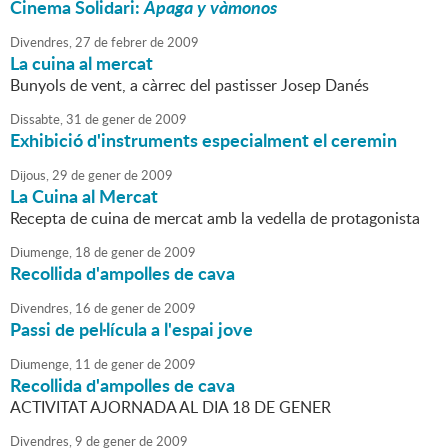
Cinema Solidari:
Apaga y vàmonos
Divendres,
27
de
febrer
de
2009
La cuina al mercat
Bunyols de vent, a càrrec del pastisser Josep Danés
Dissabte,
31
de
gener
de
2009
Exhibició d'instruments especialment el ceremin
Dijous,
29
de
gener
de
2009
La Cuina al Mercat
Recepta de cuina de mercat amb la vedella de protagonista
Diumenge,
18
de
gener
de
2009
Recollida d'ampolles de cava
Divendres,
16
de
gener
de
2009
Passi de pel·lícula a l'espai jove
Diumenge,
11
de
gener
de
2009
Recollida d'ampolles de cava
ACTIVITAT AJORNADA AL DIA 18 DE GENER
Divendres,
9
de
gener
de
2009