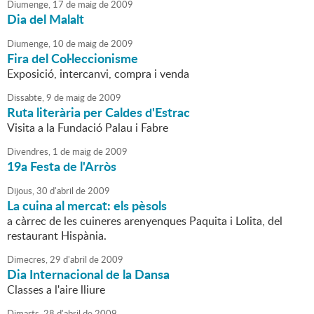
Diumenge,
17
de
maig
de
2009
Dia del Malalt
Diumenge,
10
de
maig
de
2009
Fira del Col·leccionisme
Exposició, intercanvi, compra i venda
Dissabte,
9
de
maig
de
2009
Ruta literària per Caldes d'Estrac
Visita a la Fundació Palau i Fabre
Divendres,
1
de
maig
de
2009
19a Festa de l'Arròs
Dijous,
30
d'
abril
de
2009
La cuina al mercat: els pèsols
a càrrec de les cuineres arenyenques Paquita i Lolita, del
restaurant Hispània.
Dimecres,
29
d'
abril
de
2009
Dia Internacional de la Dansa
Classes a l'aire lliure
Dimarts,
28
d'
abril
de
2009