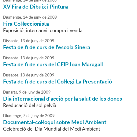
Diumenge,
14
de
juny
de
2009
XV Fira de Dibuix i Pintura
Diumenge,
14
de
juny
de
2009
Fira Col·leccionista
Exposició, intercanvi, compra i venda
Dissabte,
13
de
juny
de
2009
Festa de fi de curs de l'escola Sinera
Dissabte,
13
de
juny
de
2009
Festa de fi de curs del CEIP Joan Maragall
Dissabte,
13
de
juny
de
2009
Festa de fi de curs del Col·legi La Presentació
Dimarts,
9
de
juny
de
2009
Dia internacional d'acció per la salut de les dones
Reeducació del sol pelvià
Diumenge,
7
de
juny
de
2009
Documental-col·loqui sobre Medi Ambient
Celebració del Dia Mundial del Medi Ambient