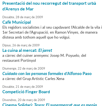
Presentació del nou recorregut del transport urbà
d'Arenys de Mar
Dissabte,
28
de
març
de
2009
Cafè Municipal
Els regidors socialistes i al seu capdavant l'Alcalde de la vila i
1er Secretari de l'Agrupació, en Ramon Vinyes, de manera
distesa amb tothom aquell que ho volgui.
Dijous,
26
de
març
de
2009
La cuina al mercat:
El jarret
a càrrec del cuiner arenyenc Josep M. Poyuelo, del
restaurant Portinyol
Diumenge,
22
de
març
de
2009
Cuidado con las personas formales
d'Alfonso Paso
a càrrec del Grup Artístic Carles Xena
Dissabte,
21
de
març
de
2009
Competició Finger Board
Divendres,
20
de
març
de
2009
Cinema Solidari:
Tesco: El supermercat que es menja