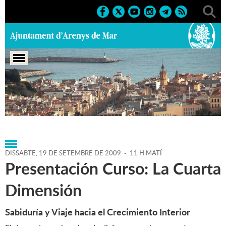
Portada
>
Agenda
>
19-09-
2009
>
Marcs
>
Culturals
>
2009
>
Altres activitats '09
DISSABTE,
19
DE
SETEMBRE
DE
2009
-
11 H MATÍ
Presentación Curso: La Cuarta
Dimensión
Sabiduría y Viaje hacia el Crecimiento Interior