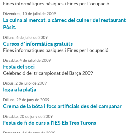
Eines informàtiques bàsiques i Eines per l´ocupació
Divendres,
10
de
juliol
de
2009
La cuina al mercat, a càrrec del cuiner del restaurant
Pòsit.
Dilluns,
6
de
juliol
de
2009
Cursos d´informàtica gratuïts
Eines informàtiques bàsiques i Eines per l'ocupació
Dissabte,
4
de
juliol
de
2009
Festa del soci
Celebració del tricampionat del Barça 2009
Dijous,
2
de
juliol
de
2009
Ioga a la platja
Dilluns,
29
de
juny
de
2009
Crema de la bóta i focs artificials des del campanar
Dissabte,
20
de
juny
de
2009
Festa de fi de curs a l'IES Els Tres Turons