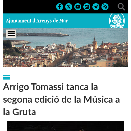
Portada
>
Marcs
>
Culturals
>
2009
>
Música a la Gruta'09
Arrigo Tomassi tanca la
segona edició de la Música a
la Gruta