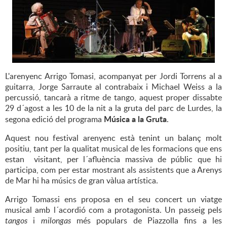
L'arenyenc Arrigo Tomasi, acompanyat per Jordi Torrens al a
guitarra, Jorge Sarraute al contrabaix i Michael Weiss a la
percussió, tancarà a ritme de tango, aquest proper dissabte
29 d´agost a les 10 de la nit a la gruta del parc de Lurdes, la
Música a la Gruta
segona edició del programa
.
Aquest nou festival arenyenc està tenint un balanç molt
positiu, tant per la qualitat musical de les formacions que ens
estan visitant, per l´afluència massiva de públic que hi
participa, com per estar mostrant als assistents que a Arenys
de Mar hi ha músics de gran vàlua artística.
Arrigo Tomassi ens proposa en el seu concert un viatge
musical amb l´acordió com a protagonista. Un passeig pels
tangos
i
milongas
més populars de Piazzolla fins a les