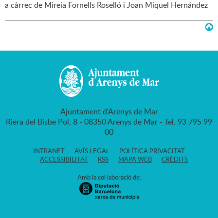
a càrrec de Mireia Fornells Roselló i Joan Miquel Hernández
Ajuntament d'Arenys de Mar
Riera del Bisbe Pol, 8 - 08350 Arenys de Mar - Tel. 93 795 99
00
INTRANET
AVÍS LEGAL
POLÍTICA PRIVACITAT
ACCESSIBILITAT
RSS
MAPA WEB
CRÈDITS
Amb la col·laboració de: