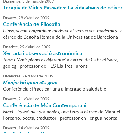
Diumenge,
3
de
maig
de
2009
Teràpia de Vides Passades: La vida abans de néixer
Dimarts,
28
d'
abril
de
2009
Conferència de Filosofia
Filosofia contemporània: modernitat versus postmodernitat
a
càrrec de Begoña Roman de la Universitat de Barcelona
Dissabte,
25
d'
abril
de
2009
Xerrada i observació astronòmica
Terra i Mart: planetes diferents?
a càrrec de Gabriel Sáez,
geòleg i professor de l'IES Els Tres Turons
Divendres,
24
d'
abril
de
2009
Menjar bé quan ets gran
Conferència : Practicar una alimentació saludable
Dimarts,
21
d'
abril
de
2009
Conferència de Món Contemporani
Israel - Palestina : dos pobles, una terra
a càrrec de Manuel
Forcano, poeta, traductor i professor en llengua hebrea
Dimarts,
14
d'
abril
de
2009