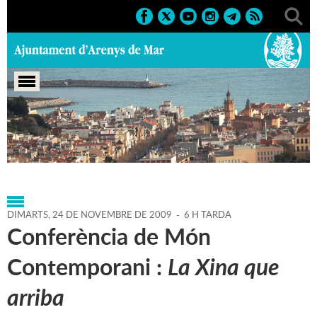
Portada
>
Agenda
>
24-11-
2009
>
Marcs
>
Culturals
>
2009
>
Conferències '09
DIMARTS,
24
DE
NOVEMBRE
DE
2009
-
6 H TARDA
Conferència de Món
Contemporani :
La Xina que
arriba