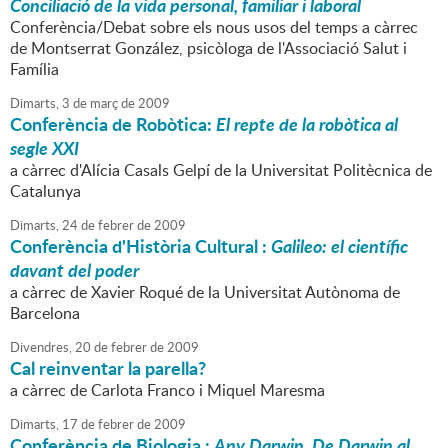
Conciliació de la vida personal, familiar i laboral
Conferència/Debat sobre els nous usos del temps a càrrec
de Montserrat González, psicòloga de l'Associació Salut i
Família
Dimarts,
3
de
març
de
2009
Conferència de Robòtica:
El repte de la robòtica al
segle XXI
a càrrec d'Alícia Casals Gelpí de la Universitat Politècnica de
Catalunya
Dimarts,
24
de
febrer
de
2009
Conferència d'Història Cultural :
Galileo: el científic
davant del poder
a càrrec de Xavier Roqué de la Universitat Autònoma de
Barcelona
Divendres,
20
de
febrer
de
2009
Cal reinventar la parella?
a càrrec de Carlota Franco i Miquel Maresma
Dimarts,
17
de
febrer
de
2009
Conferència de Biologia :
Any Darwin. De Darwin al