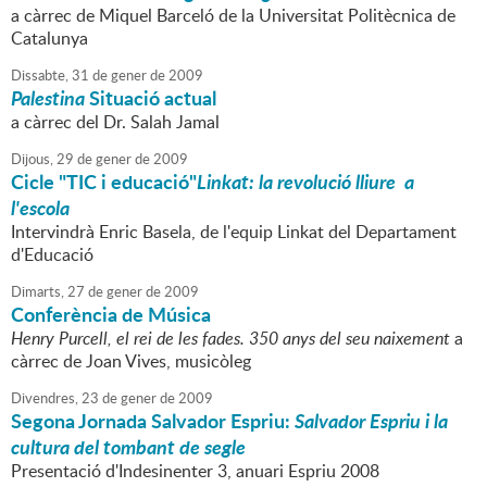
a càrrec de Miquel Barceló de la Universitat Politècnica de
Catalunya
Dissabte,
31
de
gener
de
2009
Palestina
Situació actual
a càrrec del Dr. Salah Jamal
Dijous,
29
de
gener
de
2009
Cicle "TIC i educació"
Linkat: la revolució lliure a
l'escola
Intervindrà Enric Basela, de l'equip Linkat del Departament
d'Educació
Dimarts,
27
de
gener
de
2009
Conferència de Música
Henry Purcell, el rei de les fades. 350 anys del seu naixement
a
càrrec de Joan Vives, musicòleg
Divendres,
23
de
gener
de
2009
Segona Jornada Salvador Espriu:
Salvador Espriu i la
cultura del tombant de segle
Presentació d'Indesinenter 3, anuari Espriu 2008