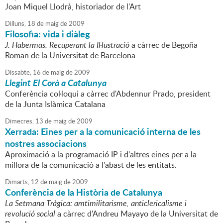
Joan Miquel Llodrà, historiador de l'Art
Dilluns,
18
de
maig
de
2009
Filosofia: vida i diàleg
J. Habermas. Recuperant la Il·lustració
a càrrec de Begoña
Roman de la Universitat de Barcelona
Dissabte,
16
de
maig
de
2009
Llegint El Corà a Catalunya
Conferència col·loqui a càrrec d'Abdennur Prado, president
de la Junta Islàmica Catalana
Dimecres,
13
de
maig
de
2009
Xerrada: Eines per a la comunicació interna de les
nostres associacions
Aproximació a la programació IP i d'altres eines per a la
millora de la comunicació a l'abast de les entitats.
Dimarts,
12
de
maig
de
2009
Conferència de la Història de Catalunya
La Setmana Tràgica: amtimilitarisme, anticlericalisme i
revolució social
a càrrec d'Andreu Mayayo de la Universitat de