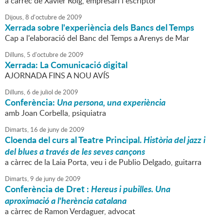
a càrrec de Xavier Roig, empresari i escriptor
Dijous,
8
d'
octubre
de
2009
Xerrada sobre l'experiència dels Bancs del Temps
Cap a l'elaboració del Banc del Temps a Arenys de Mar
Dilluns,
5
d'
octubre
de
2009
Xerrada: La Comunicació digital
AJORNADA FINS A NOU AVÍS
Dilluns,
6
de
juliol
de
2009
Conferència:
Una persona, una experiència
amb Joan Corbella, psiquiatra
Dimarts,
16
de
juny
de
2009
Cloenda del curs al Teatre Principal.
Història del jazz i
del blues a través de les seves cançons
a càrrec de la Laia Porta, veu i de Publio Delgado, guitarra
Dimarts,
9
de
juny
de
2009
Conferència de Dret :
Hereus i pubilles. Una
aproximació a l'herència catalana
a càrrec de Ramon Verdaguer, advocat