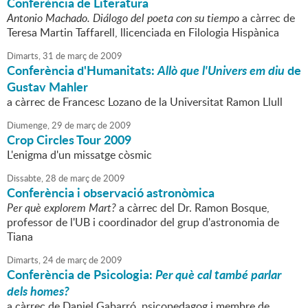
Conferència de Literatura
Antonio Machado. Diálogo del poeta con su tiempo
a càrrec de
Teresa Martin Taffarell, llicenciada en Filologia Hispànica
Dimarts,
31
de
març
de
2009
Conferència d'Humanitats:
Allò que l'Univers em diu
de
Gustav Mahler
a càrrec de Francesc Lozano de la Universitat Ramon Llull
Diumenge,
29
de
març
de
2009
Crop Circles Tour 2009
L'enigma d'un missatge còsmic
Dissabte,
28
de
març
de
2009
Conferència i observació astronòmica
Per què explorem Mart?
a càrrec del Dr. Ramon Bosque,
professor de l'UB i coordinador del grup d'astronomia de
Tiana
Dimarts,
24
de
març
de
2009
Conferència de Psicologia:
Per què cal també parlar
dels homes?
a càrrec de Daniel Gabarró, psicopedagog i membre de