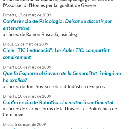
l'Associació d'Homes per la Igualtat de Gènere
Dimarts,
17
de
març
de
2009
Conferència de Psicologia:
Deixar de discutir per
entendre'ns
a càrrec de Ramon Buscallà, psicòleg
Dijous,
12
de
març
de
2009
Cicle "TIC i educació":
Les Aules TIC: compartint
coneixement
Dimarts,
10
de
març
de
2009
Què fa Esquerra al Govern de la Generalitat, i ningú no
ho explica?
a càrrec de Toni Soy Secretari d´Indústria i Empresa
Dimarts,
10
de
març
de
2009
Conferència de Robòtica:
La mutació sentimental
a càrrec de Carme Torras de la Universitat Politècnica de
Catalunya
Dijous,
5
de
març
de
2009