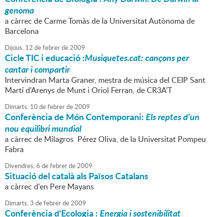
genoma
a càrrec de Carme Tomàs de la Universitat Autònoma de
Barcelona
Dijous,
12
de
febrer
de
2009
Cicle TIC i educació :
Musiquetes.cat: cançons per
cantar i compartir
Intervindran Marta Graner, mestra de música del CEIP Sant
Martí d'Arenys de Munt i Oriol Ferran, de CR3A'T
Dimarts,
10
de
febrer
de
2009
Conferència de Món Contemporani:
Els reptes d'un
nou equilibri mundial
a càrrec de Milagros Pérez Oliva, de la Universitat Pompeu
Fabra
Divendres,
6
de
febrer
de
2009
Situació del català als Països Catalans
a càrrec d'en Pere Mayans
Dimarts,
3
de
febrer
de
2009
Conferència d'Ecologia :
Energia i sostenibilitat