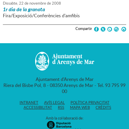
Dissabte,
22
de
novembre
de
2008
1r dia de la granota
Fira/Exposició/Conferències d'amfibis
Compartir
Ajuntament d'Arenys de Mar
Riera del Bisbe Pol, 8 - 08350 Arenys de Mar - Tel. 93 795 99
00
INTRANET
AVÍS LEGAL
POLÍTICA PRIVACITAT
ACCESSIBILITAT
RSS
MAPA WEB
CRÈDITS
Amb la col·laboració de: