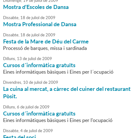
Diumenge,
19
de
juliol
de
2009
Mostra d'Escoles de Dansa
Dissabte,
18
de
juliol
de
2009
Mostra Professional de Dansa
Dissabte,
18
de
juliol
de
2009
Festa de la Mare de Déu del Carme
Processó de barques, missa i sardinada
Dilluns,
13
de
juliol
de
2009
Cursos d´informàtica gratuïts
Eines informàtiques bàsiques i Eines per l´ocupació
Divendres,
10
de
juliol
de
2009
La cuina al mercat, a càrrec del cuiner del restaurant
Pòsit.
Dilluns,
6
de
juliol
de
2009
Cursos d´informàtica gratuïts
Eines informàtiques bàsiques i Eines per l'ocupació
Dissabte,
4
de
juliol
de
2009
Festa del soci