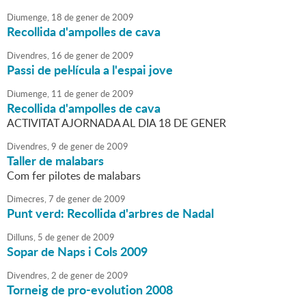
Diumenge,
18
de
gener
de
2009
Recollida d'ampolles de cava
Divendres,
16
de
gener
de
2009
Passi de pel·lícula a l'espai jove
Diumenge,
11
de
gener
de
2009
Recollida d'ampolles de cava
ACTIVITAT AJORNADA AL DIA 18 DE GENER
Divendres,
9
de
gener
de
2009
Taller de malabars
Com fer pilotes de malabars
Dimecres,
7
de
gener
de
2009
Punt verd: Recollida d'arbres de Nadal
Dilluns,
5
de
gener
de
2009
Sopar de Naps i Cols 2009
Divendres,
2
de
gener
de
2009
Torneig de pro-evolution 2008