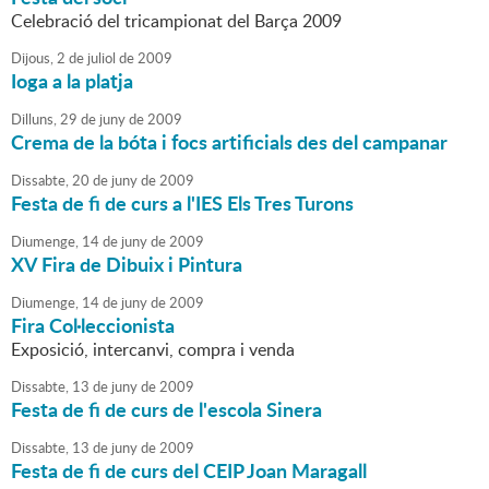
Celebració del tricampionat del Barça 2009
Dijous,
2
de
juliol
de
2009
Ioga a la platja
Dilluns,
29
de
juny
de
2009
Crema de la bóta i focs artificials des del campanar
Dissabte,
20
de
juny
de
2009
Festa de fi de curs a l'IES Els Tres Turons
Diumenge,
14
de
juny
de
2009
XV Fira de Dibuix i Pintura
Diumenge,
14
de
juny
de
2009
Fira Col·leccionista
Exposició, intercanvi, compra i venda
Dissabte,
13
de
juny
de
2009
Festa de fi de curs de l'escola Sinera
Dissabte,
13
de
juny
de
2009
Festa de fi de curs del CEIP Joan Maragall