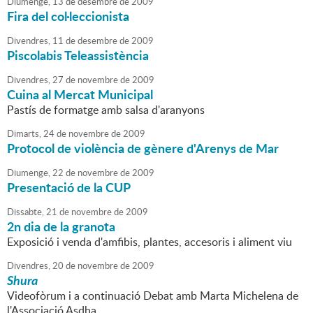
Diumenge,
13
de
desembre
de
2009
Fira del col·leccionista
Divendres,
11
de
desembre
de
2009
Piscolabis Teleassistència
Divendres,
27
de
novembre
de
2009
Cuina al Mercat Municipal
Pastís de formatge amb salsa d'aranyons
Dimarts,
24
de
novembre
de
2009
Protocol de violència de gènere d'Arenys de Mar
Diumenge,
22
de
novembre
de
2009
Presentació de la CUP
Dissabte,
21
de
novembre
de
2009
2n dia de la granota
Exposició i venda d'amfibis, plantes, accesoris i aliment viu
Divendres,
20
de
novembre
de
2009
Shura
Videofòrum i a continuació Debat amb Marta Michelena de
l'Associació Asdha