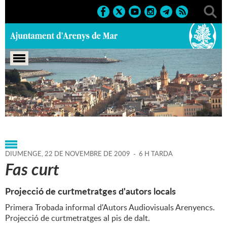
Portada
>
Agenda
>
22-11-
2009
>
Marcs
>
Culturals
>
2009
>
Altres activitats '09
DIUMENGE,
22
DE
NOVEMBRE
DE
2009
-
6 H TARDA
Fas curt
Projecció de curtmetratges d'autors locals
Primera Trobada informal d'Autors Audiovisuals Arenyencs.
Projecció de curtmetratges al pis de dalt.