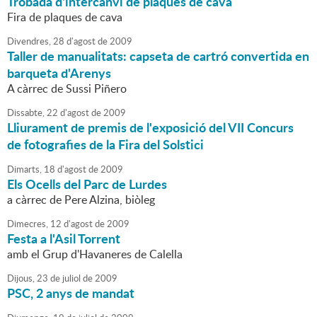
Trobada d'intercanvi de plaques de cava
Fira de plaques de cava
Divendres,
28
d'
agost
de
2009
Taller de manualitats: capseta de cartró convertida en
barqueta d'Arenys
A càrrec de Sussi Piñero
Dissabte,
22
d'
agost
de
2009
Lliurament de premis de l'exposició del VII Concurs
de fotografies de la Fira del Solstici
Dimarts,
18
d'
agost
de
2009
Els Ocells del Parc de Lurdes
a càrrec de Pere Alzina, biòleg
Dimecres,
12
d'
agost
de
2009
Festa a l'Asil Torrent
amb el Grup d'Havaneres de Calella
Dijous,
23
de
juliol
de
2009
PSC, 2 anys de mandat