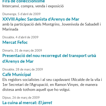
Fira de col·leccionisme
Intercanvi, compra, venda i exposició
Diumenge,
5
d'
abril
de
2009
XXVIII Aplec Sardanista d'Arenys de Mar
amb la participació dels Montgrins, Jovenívola de Sabadell i
Marinada
Dissabte,
4
d'
abril
de
2009
Mercat Fefoc
Dimarts,
31
de
març
de
2009
Presentació del nou recorregut del transport urbà
d'Arenys de Mar
Dissabte,
28
de
març
de
2009
Cafè Municipal
Els regidors socialistes i al seu capdavant l'Alcalde de la vila i
1er Secretari de l'Agrupació, en Ramon Vinyes, de manera
distesa amb tothom aquell que ho volgui.
Dijous,
26
de
març
de
2009
La cuina al mercat:
El jarret