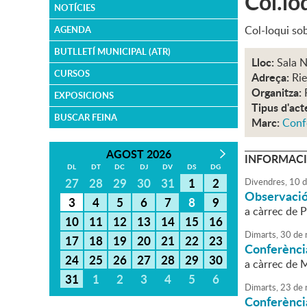
Col.lo
NOTÍCIES
Col-loqui sob
AGENDA
BUTLLETÍ MUNICIPAL (ATR)
Lloc:
Sala N
CURSOS
Adreça:
Rie
Organitza:
EXPOSICIONS
Tipus d'act
BUSCAR FEINA
Marc:
Conf
AGOST 2026
INFORMACI
DL
DT
DC
DJ
DV
DS
DG
27
28
29
30
31
1
2
Divendres,
10
d
Observació
3
4
5
6
7
8
9
a càrrec de P
10
11
12
13
14
15
16
Dimarts,
30
de
17
18
19
20
21
22
23
Conferència
24
25
26
27
28
29
30
a càrrec de 
31
1
2
3
4
5
6
Dimarts,
23
de
Conferència