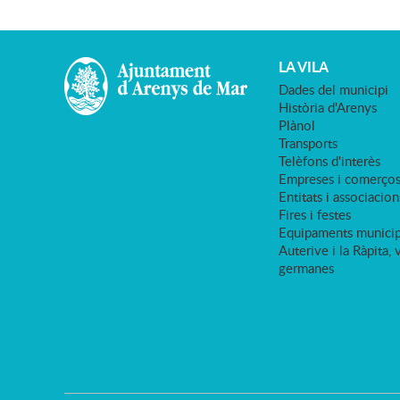
LA VILA
Dades del municipi
Història d'Arenys
Plànol
Transports
Telèfons d'interès
Empreses i comerço
Entitats i associacion
Fires i festes
Equipaments municip
Auterive i la Ràpita, 
germanes