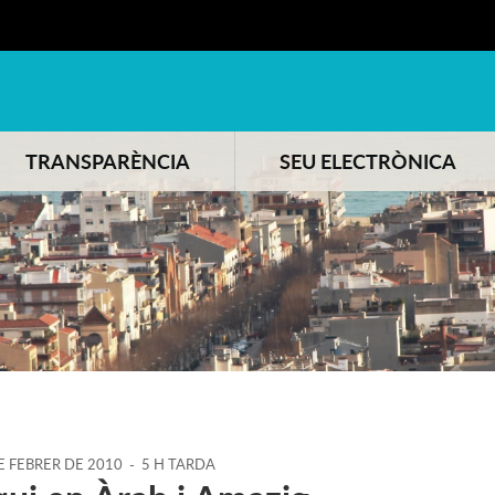
TRANSPARÈNCIA
SEU ELECTRÒNICA
E
FEBRER
DE
2010
-
5 H TARDA