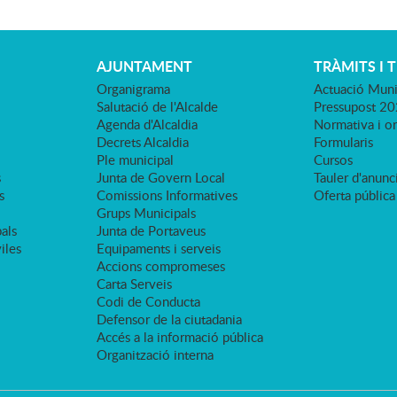
AJUNTAMENT
TRÀMITS I 
Organigrama
Actuació Muni
Salutació de l'Alcalde
Pressupost 2
Agenda d'Alcaldia
Normativa i o
Decrets Alcaldia
Formularis
Ple municipal
Cursos
s
Junta de Govern Local
Tauler d'anunci
s
Comissions Informatives
Oferta pública
Grups Municipals
als
Junta de Portaveus
viles
Equipaments i serveis
Accions compromeses
Carta Serveis
Codi de Conducta
Defensor de la ciutadania
Accés a la informació pública
Organització interna