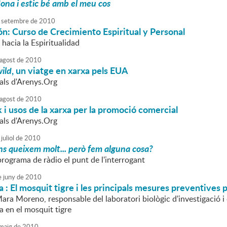
ona i estic bé amb el meu cos
setembre
de
2010
n: Curso de Crecimiento Espiritual y Personal
r hacia la Espiritualidad
agost
de
2010
wild
, un viatge en xarxa pels EUA
tals d'Arenys.Org
agost
de
2010
 i usos de la xarxa per la promoció comercial
tals d'Arenys.Org
juliol
de
2010
ns queixem molt... però fem alguna cosa?
programa de ràdio el punt de l'interrogant
e
juny
de
2010
 : El mosquit tigre i les principals mesures preventives 
Mara Moreno, responsable del laboratori biològic d'investigació
a en el mosquit tigre
maig
de
2010