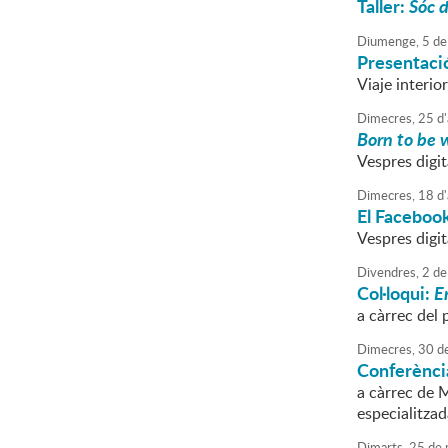
Taller:
Sóc d
Diumenge,
5
de
Presentació
Viaje interio
Dimecres,
25
d'
Born to be 
Vespres digi
Dimecres,
18
d'
El Facebook
Vespres digi
Divendres,
2
de
Col·loqui:
E
a càrrec del 
Dimecres,
30
d
Conferència
a càrrec de 
especialitzad
Dimarts,
25
de