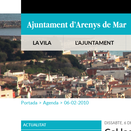
LA VILA
L'AJUNTAMENT
Portada
>
Agenda
>
06-02-2010
DISSABTE,
6
D
ACTUALITAT