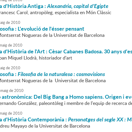
 d'Història Antiga :
Alexandria, capital d'Egipte
rancesc Carol, antropòleg, especialista en Món Clàssic
aig
de
2010
losofia : L'evolució de l'ésser pensant
Montserrat Nogueras de la Universitat de Barcelona
maig
de
2010
 d'Història de l'Art : Cèsar Cabanes Badosa. 30 anys d'e
oan Miquel Llodrà, historiador d'art
aig
de
2010
losofia :
Filosofia de la naturalesa : cosmovisions
Montserrat Nogueras de la Universitat de Barcelona
maig
de
2010
astronòmica: Del Big Bang a Homo sapiens. Origen i evo
Fernando González, paleontòleg i membre de l'equip de recerca d
maig
de
2010
a d'Història Contemporània :
Personatges del segle XX : 
ndreu Mayayo de la Universitat de Barcelona