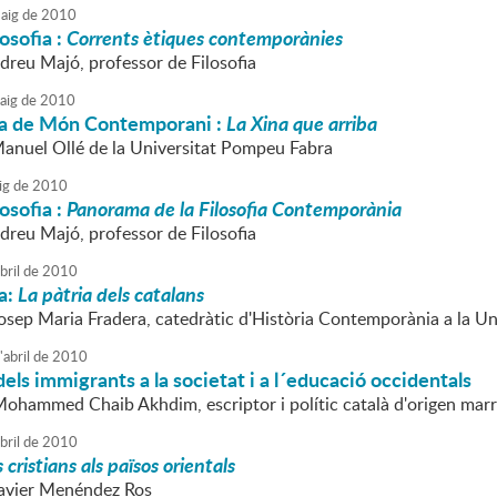
aig
de
2010
losofia :
Corrents ètiques contemporànies
ndreu Majó, professor de Filosofia
aig
de
2010
a de Món Contemporani :
La Xina que arriba
Manuel Ollé de la Universitat Pompeu Fabra
ig
de
2010
losofia :
Panorama de la Filosofia Contemporània
ndreu Majó, professor de Filosofia
bril
de
2010
a:
La pàtria dels catalans
Josep Maria Fradera, catedràtic d'Història Contemporània a la U
'
abril
de
2010
dels immigrants a la societat i a l´educació occidentals
Mohammed Chaib Akhdim, escriptor i polític català d'origen mar
bril
de
2010
 cristians als països orientals
Javier Menéndez Ros