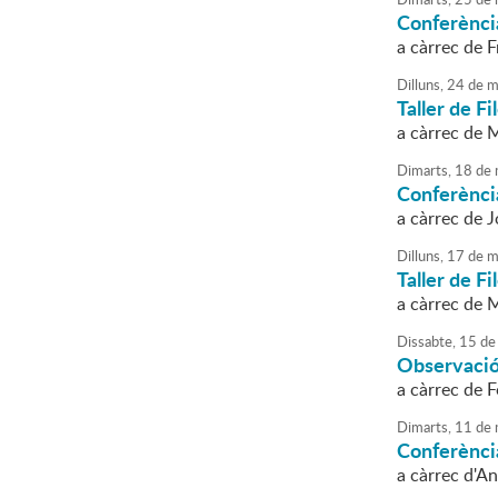
Conferència
a càrrec de F
Dilluns,
24
de
m
Taller de Fi
a càrrec de 
Dimarts,
18
de
Conferència
a càrrec de J
Dilluns,
17
de
m
Taller de Fi
a càrrec de 
Dissabte,
15
de
Observació 
a càrrec de 
Dimarts,
11
de
Conferènci
a càrrec d'A