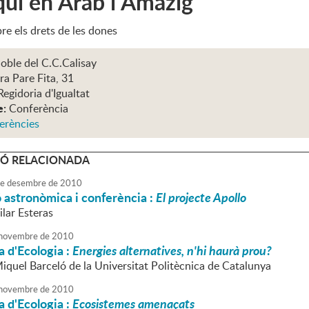
qui en Àrab i Amazig
re els drets de les dones
oble del C.C.Calisay
ra Pare Fita, 31
Regidoria d'Igualtat
e:
Conferència
erències
Ó RELACIONADA
e
desembre
de
2010
 astronòmica i conferència :
El projecte Apollo
ilar Esteras
novembre
de
2010
 d'Ecologia :
Energies alternatives, n'hi haurà prou?
Miquel Barceló de la Universitat Politècnica de Catalunya
novembre
de
2010
 d'Ecologia :
Ecosistemes amenaçats