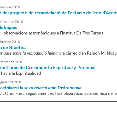
març
de
2010
 del projecte de remodelació de l'estació de tren d'Are
febrer
de
2010
ls Inques
i observacions astronòmiques a l'Institut Els Tres Turons
brer
de
2010
a de Bioètica
ètiques sobre la reproducció humana
a càrrec d'en Ramon M. Nogué
febrer
de
2010
n: Curso de Crecimiento Espiritual y Personal
r hacia la Espiritualidad
gener
de
2010
catalans i la seva relació amb l'astronomia
Dr. Oriol Font, seguidament es farà observació astronòmica de la