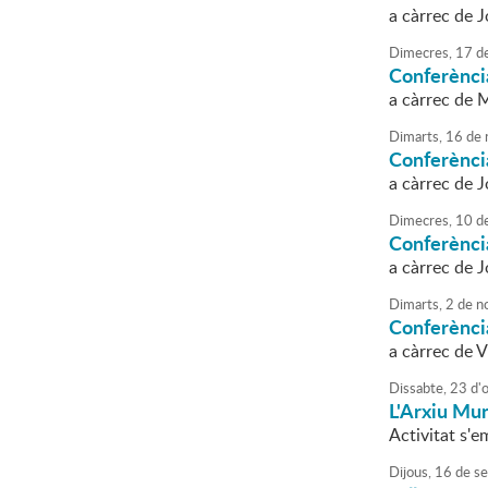
a càrrec de 
Dimecres,
17
d
Conferènci
a càrrec de 
Dimarts,
16
de
Conferènci
a càrrec de 
Dimecres,
10
d
Conferènci
a càrrec de 
Dimarts,
2
de
n
Conferènci
a càrrec de V
Dissabte,
23
d'
L'Arxiu Mun
Activitat s'e
Dijous,
16
de
se