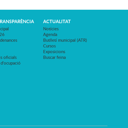
TRANSPARÈNCIA
ACTUALITAT
cipal
Notícies
026
Agenda
rdenances
Butlletí municipal (ATR)
Cursos
Exposicions
s oficials
Buscar feina
 d'ocupació