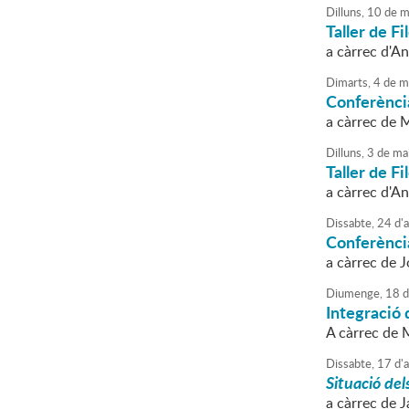
Dilluns,
10
de
m
Taller de Fi
a càrrec d'A
Dimarts,
4
de
m
Conferènci
a càrrec de 
Dilluns,
3
de
ma
Taller de Fi
a càrrec d'A
Dissabte,
24
d'
a
Conferènci
a càrrec de 
Diumenge,
18
d
Integració 
A càrrec de 
Dissabte,
17
d'
a
Situació dels
a càrrec de 