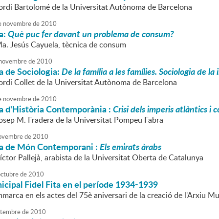
Jordi Bartolomé de la Universitat Autònoma de Barcelona
e
novembre
de
2010
a:
Què puc fer davant un problema de consum?
Ma. Jesús Cayuela, tècnica de consum
novembre
de
2010
a de Sociologia:
De la família a les famílies. Sociologia de la 
Jordi Collet de la Universitat Autònoma de Barcelona
e
novembre
de
2010
a d'Història Contemporània :
Crisi dels imperis atlàntics 
Josep M. Fradera de la Universitat Pompeu Fabra
ovembre
de
2010
a de Món Contemporani :
Els emirats àrabs
íctor Pallejà, arabista de la Universitat Oberta de Catalunya
octubre
de
2010
icipal Fidel Fita en el període 1934-1939
mmarca en els actes del 75è aniversari de la creació de l'Arxiu Mu
tembre
de
2010