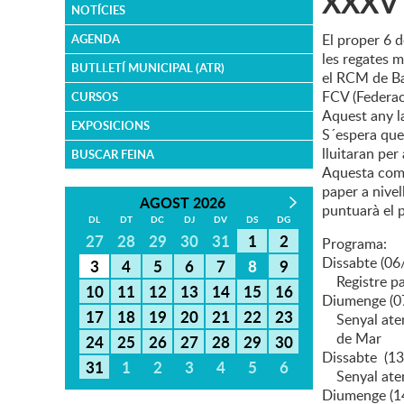
XXXV E
NOTÍCIES
El proper 6 d
AGENDA
les regates m
BUTLLETÍ MUNICIPAL (ATR)
el RCM de Ba
FCV (Federac
CURSOS
Aquest any l
EXPOSICIONS
S´espera que
lluitaran per
BUSCAR FEINA
Aquesta compe
paper a nivel
AGOST 2026
puntuarà el p
DL
DT
DC
DJ
DV
DS
DG
27
28
29
30
31
1
2
Programa:
Dissabte (0
3
4
5
6
7
8
9
Registre par
10
11
12
13
14
15
16
Diumenge (0
17
18
19
20
21
22
23
Senyal aten
de Mar
24
25
26
27
28
29
30
Dissabte (1
31
1
2
3
4
5
6
Senyal atenc
Diumenge (