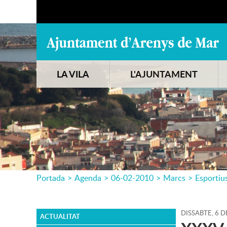
LA VILA
L'AJUNTAMENT
Portada
>
Agenda
>
06-02-2010
>
Marcs
>
Esportiu
DISSABTE,
6
D
ACTUALITAT