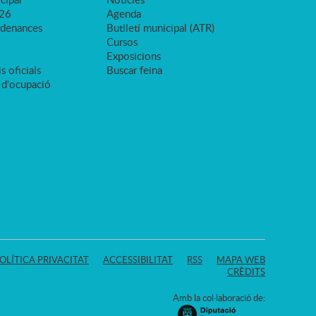
026
Agenda
rdenances
Butlletí municipal (ATR)
Cursos
Exposicions
s oficials
Buscar feina
 d'ocupació
OLÍTICA PRIVACITAT
ACCESSIBILITAT
RSS
MAPA WEB
CRÈDITS
Amb la col·laboració de: