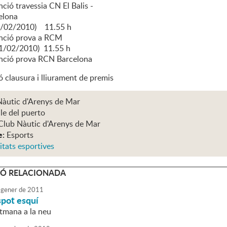
ió travessia CN El Balis -
lona
0/02/2010) 11.55 h
ció prova a RCM
1/02/2010) 11.55 h
ció prova RCN Barcelona
ó clausura i lliurament de premis
Nàutic d'Arenys de Mar
le del puerto
Club Nàutic d'Arenys de Mar
e:
Esports
itats esportives
Ó RELACIONADA
gener
de
2011
spot esquí
tmana a la neu