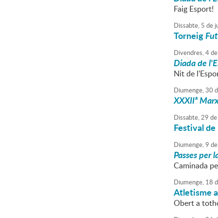
Faig Esport!
Dissabte,
5
de
j
Torneig
Fut
Divendres,
4
de
Diada de l'
Nit de l'Espo
Diumenge,
30
d
XXXIIª Marx
Dissabte,
29
de
Festival de
Diumenge,
9
de
Passes per l
Caminada pe
Diumenge,
18
d
Atletisme a 
Obert a tot