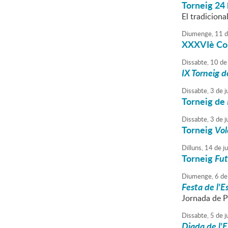
Torneig 24
El tradiciona
Diumenge,
11
d
XXXVIè Conc
Dissabte,
10
de
IX Torneig 
Dissabte,
3
de
ju
Torneig de
Dissabte,
3
de
ju
Torneig
Vol
Dilluns,
14
de
j
Torneig
Fut
Diumenge,
6
de
Festa de l'E
Jornada de P
Dissabte,
5
de
j
Diada de l'