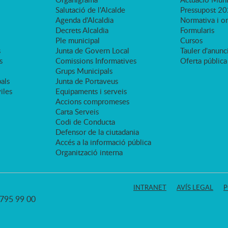
Salutació de l'Alcalde
Pressupost 2
Agenda d'Alcaldia
Normativa i o
Decrets Alcaldia
Formularis
Ple municipal
Cursos
s
Junta de Govern Local
Tauler d'anunci
s
Comissions Informatives
Oferta pública
Grups Municipals
als
Junta de Portaveus
viles
Equipaments i serveis
Accions compromeses
Carta Serveis
Codi de Conducta
Defensor de la ciutadania
Accés a la informació pública
Organització interna
INTRANET
AVÍS LEGAL
P
3 795 99 00