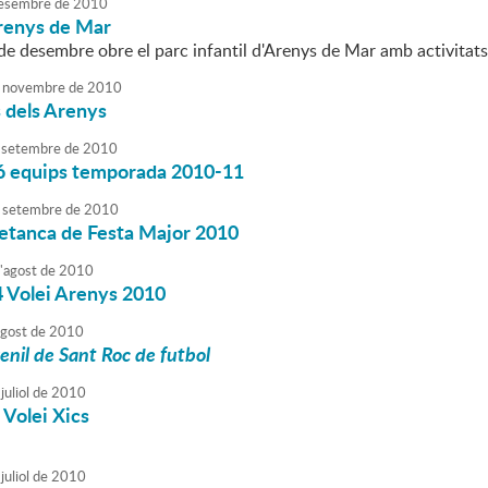
esembre
de
2010
renys de Mar
 de desembre obre el parc infantil d'Arenys de Mar amb activitat
novembre
de
2010
 dels Arenys
setembre
de
2010
ó equips temporada 2010-11
setembre
de
2010
petanca de Festa Major 2010
'
agost
de
2010
4 Volei Arenys 2010
agost
de
2010
enil de Sant Roc de futbol
juliol
de
2010
 Volei Xics
juliol
de
2010