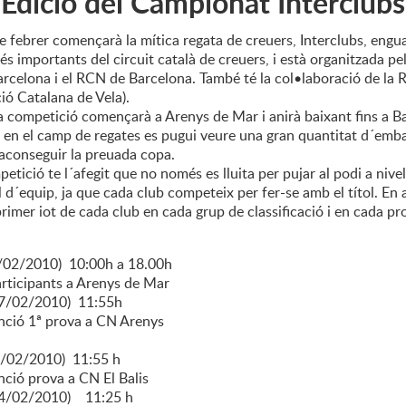
dició del Campionat Interclubs
e febrer començarà la mítica regata de creuers, Interclubs, engu
és importants del circuit català de creuers, i està organitzada p
rcelona i el RCN de Barcelona. També té la col•laboració de la 
ió Catalana de Vela).
a competició començarà a Arenys de Mar i anirà baixant fins a Ba
 en el camp de regates es pugui veure una gran quantitat d´emb
 aconseguir la preuada copa.
tició te l´afegit que no només es lluita per pujar al podi a nive
l d´equip, ja que cada club competeix per fer-se amb el títol. En 
rimer iot de cada club en cada grup de classificació i en cada p
6/02/2010) 10:00h a 18.00h
ticipants a Arenys de Mar
7/02/2010) 11:55h
ció 1ª prova a CN Arenys
3/02/2010) 11:55 h
ió prova a CN El Balis
14/02/2010) 11:25 h