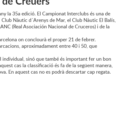
 de Creuers
any la 35a edició. El Campionat Interclubs és una de
el Club Nàutic d´Arenys de Mar, el Club Nàutic El Balís,
RANC (Real Asociación Nacional de Cruceros) i de la
rcelona on conclourà el proper 21 de febrer.
arcacions, aproximadament entre 40 i 50, que
ll individual, sinó que també és important fer un bon
aquest cas la classificació és fa de la següent manera,
rova. En aquest cas no es podrà descartar cap regata.