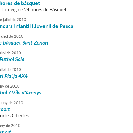
 hores de bàsquet
l Torneig de 24 hores de Bàsquet.
e
juliol
de
2010
urs Infantil i Juvenil de Pesca
juliol
de
2010
de bàsquet Sant Zenon
liol
de
2010
Futbol Sala
liol
de
2010
ei Platja 4X4
uny
de
2010
bol 7 Vila d'Arenys
juny
de
2010
sport
ortes Obertes
uny
de
2010
Esport