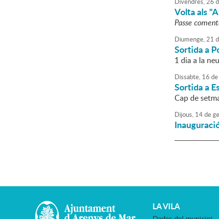
Divendres,
26
d
Volta als "
Passe comenta
Diumenge,
21
d
Sortida a 
1 dia a la ne
Dissabte,
16
de
Sortida a E
Cap de setma
Dijous,
14
de
ge
Inauguració
LA VILA
Dades del municipi