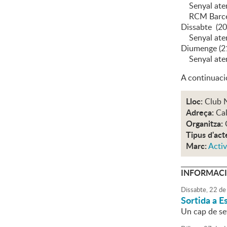
Senyal atenc
RCM Barce
Dissabte (2
Senyal aten
Diumenge (2
Senyal aten
A continuaci
Lloc:
Club 
Adreça:
Cal
Organitza:
Tipus d'act
Marc:
Activ
INFORMACI
Dissabte,
22
de
Sortida a E
Un cap de se