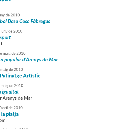
uny
de
2010
bol Base Cesc Fàbregas
juny
de
2010
Esport
rt
e
maig
de
2010
a popular d'Arenys de Mar
maig
de
2010
 Patinatge Artístic
maig
de
2010
a igualtat
r Arenys de Mar
'
abril
de
2010
la platja
hom!