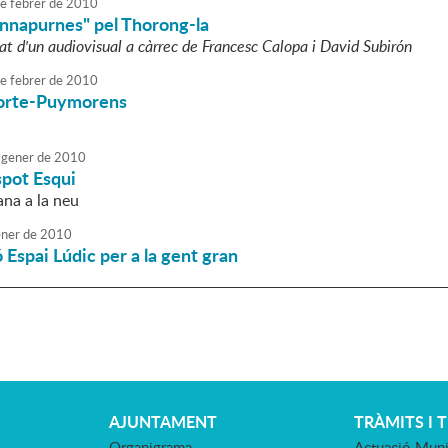
e
febrer
de
2010
Annapurnes" pel Thorong-la
t d'un audiovisual a càrrec de Francesc Calopa i David Subirón
e
febrer
de
2010
Porte-Puymorens
u
gener
de
2010
spot Esqui
na a la neu
ner
de
2010
 Espai Lúdic per a la gent gran
AJUNTAMENT
TRÀMITS I 
Organigrama
Actuació Muni