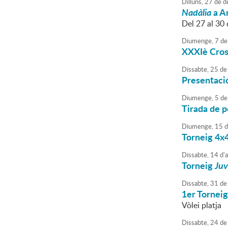
Dilluns,
27
de
d
Nadàlia
a A
Del 27 al 30
Diumenge,
7
de
XXXIè Cros
Dissabte,
25
de
Presentaci
Diumenge,
5
de
Tirada de 
Diumenge,
15
d
Torneig 4x
Dissabte,
14
d'
Torneig
Juv
Dissabte,
31
de
1er Torneig
Vòlei platja
Dissabte,
24
de