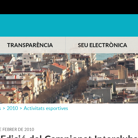
TRANSPARÈNCIA
SEU ELECTRÒNICA
s
>
2010
>
Activitats esportives
E
FEBRER
DE
2010