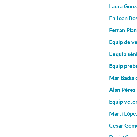
Laura Gonzá
En Joan Bos
Ferran Plan
Equip de ve
L'equip sèn
Equip prebe
Mar Badia d
Alan Pérez 
Equip vete
Martí López
César Góme