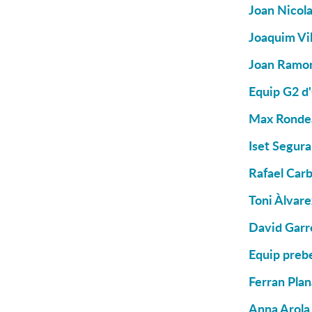
Joan Nicola
Joaquim Vil
Joan Ramon
Equip G2 d
Max Rondea
Iset Segura
Rafael Carb
Toni Àlvare
David Garré
Equip prebe
Ferran Plan
Anna Arola