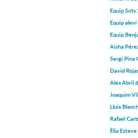
Equip Sots
Equip aleví
Equip Benj
Aisha Pére
Sergi Pina 
David Rojas
Alex Abril 
Joaquim Vil
Lluís Blanc
Rafael Carb
Èlia Esteve