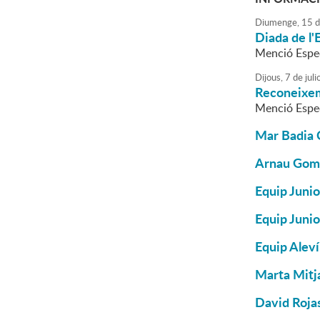
Diumenge,
15
d
Diada de l'
Menció Espec
Dijous,
7
de
juli
Reconeixem
Menció Espec
Mar Badia C
Arnau Gome
Equip Junio
Equip Junio
Equip Aleví
Marta Mitj
David Roja