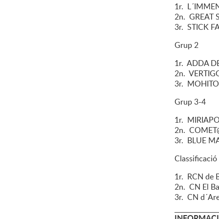
1r. L´IMMEN
2n. GREAT SA
3r. STICK F
Grup 2
1r. ADDA D
2n. VERTIG
3r. MOHITO
Grup 3-4
1r. MIRIAPO
2n. COMET@
3r. BLUE M
Classificació
1r. RCN de 
2n. CN El Ba
3r. CN d´Ar
INFORMACI