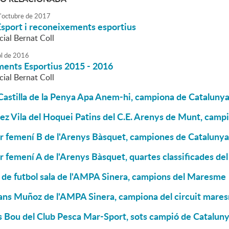
'
octubre
de
2017
Esport i reconeixements esportius
ial Bernat Coll
ol
de
2016
ents Esportius 2015 - 2016
ial Bernat Coll
astilla de la Penya Apa Anem-hi, campiona de Catalunya
z Vila del Hoquei Patins del C.E. Arenys de Munt, camp
r femení B de l'Arenys Bàsquet, campiones de Catalunya 
r femení A de l'Arenys Bàsquet, quartes classificades d
 de futbol sala de l'AMPA Sinera, campions del Maresme
ans Muñoz de l'AMPA Sinera, campiona del circuit mare
s Bou del Club Pesca Mar-Sport, sots campió de Catalun