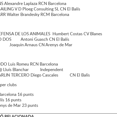
S Alexandre Laplaza RCN Barcelona
ILING V D Ploeg Consulting SL CN El Balís
ARR Walter Brandesky RCM Barcelona
EFENSA DE LOS ANIMALES Humbert Costas CV Blanes
O DOS Antoni Guasch CN El Balís
 Joaquin Arnaus CN Arenys de Mar
DO Luis Romeu RCN Barcelona
 Lluís Blanchar Independent
ARLIN TERCERO Diego Cascales CN El Balís
 per clubs
Barcelona 16 punts
lís 16 punts
enys de Mar 23 punts
Ó RELACIONADA