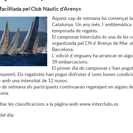
facilitada pel Club Nàutic d'Arenys
Aquest cap de setmana ha començat la 
Catalunya. Un any més, l´emblemàtica 
temporada de regates.
El campionat Interclubs és una de les
organitzada pel CN d´Arenys de Mar, el
Barcelona.
L´edició d´enguany ha arrancat en aigü
39 embarcacions.
El primer dia de campionat s´han pogu
otavent). Els regatistes han pogut disfrutar d´unes bones condi
i amb una intensitat de 12 nusos.
 de setmana els participants continuaran regatejant en aigües del 
lona.
tar les classificacions a la pàgina web www.interclubs.es
del dia: