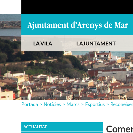
LA VILA
L'AJUNTAMENT
Portada
>
Notícies
>
Marcs
>
Esportius
>
Reconeixe
Comen
ACTUALITAT