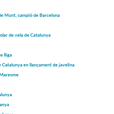
 de Munt, campió de Barcelona
colar de vela de Catalunya
 lliga
 Catalunya en llançament de javelina
l Maresme
alunya
panya