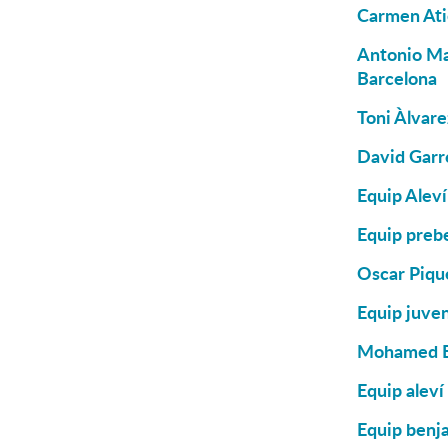
Carmen Atie
Antonio Man
Barcelona
Toni Àlvare
David Garré
Equip Aleví
Equip preb
Oscar Pique
Equip juven
Mohamed El
Equip aleví
Equip benja