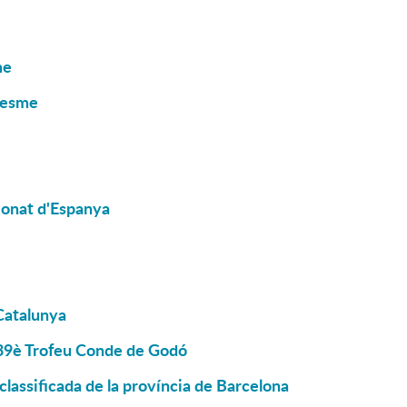
me
resme
pionat d'Espanya
Catalunya
l 39è Trofeu Conde de Godó
classificada de la província de Barcelona