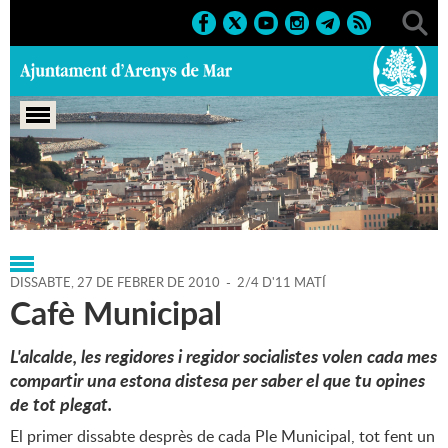
Portada
>
Agenda
>
27-02-2010
DISSABTE,
27
DE
FEBRER
DE
2010
-
2/4 D'11 MATÍ
Cafè Municipal
L'alcalde, les regidores i regidor socialistes volen cada mes
compartir una estona distesa per saber el que tu opines
de tot plegat.
El primer dissabte desprès de cada Ple Municipal, tot fent un