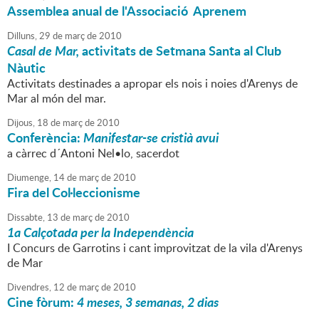
Assemblea anual de l'Associació Aprenem
Dilluns,
29
de
març
de
2010
Casal de Mar,
activitats de Setmana Santa al Club
Nàutic
Activitats destinades a apropar els nois i noies d'Arenys de
Mar al món del mar.
Dijous,
18
de
març
de
2010
Conferència:
Manifestar-se cristià avui
a càrrec d´Antoni Nel•lo, sacerdot
Diumenge,
14
de
març
de
2010
Fira del Col·leccionisme
Dissabte,
13
de
març
de
2010
1a Calçotada per la Independència
I Concurs de Garrotins i cant improvitzat de la vila d'Arenys
de Mar
Divendres,
12
de
març
de
2010
Cine fòrum:
4 meses, 3 semanas, 2 dias