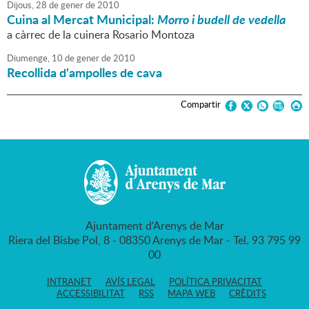
Dijous,
28
de
gener
de
2010
Cuina al Mercat Municipal:
Morro i budell de vedella
a càrrec de la cuinera Rosario Montoza
Diumenge,
10
de
gener
de
2010
Recollida d'ampolles de cava
Compartir
Ajuntament d'Arenys de Mar
Riera del Bisbe Pol, 8 - 08350 Arenys de Mar - Tel. 93 795 99
00
INTRANET
AVÍS LEGAL
POLÍTICA PRIVACITAT
ACCESSIBILITAT
RSS
MAPA WEB
CRÈDITS