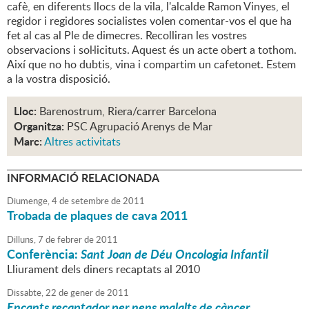
cafè, en diferents llocs de la vila, l'alcalde Ramon Vinyes, el
regidor i regidores socialistes volen comentar-vos el que ha
fet al cas al Ple de dimecres. Recolliran les vostres
observacions i sol·licituts. Aquest és un acte obert a tothom.
Així que no ho dubtis, vina i compartim un cafetonet. Estem
a la vostra disposició.
Lloc:
Barenostrum, Riera/carrer Barcelona
Organitza:
PSC Agrupació Arenys de Mar
Marc:
Altres activitats
INFORMACIÓ RELACIONADA
Diumenge,
4
de
setembre
de
2011
Trobada de plaques de cava 2011
Dilluns,
7
de
febrer
de
2011
Conferència:
Sant Joan de Déu Oncologia Infantil
Lliurament dels diners recaptats al 2010
Dissabte,
22
de
gener
de
2011
Encants recaptador per nens malalts de càncer