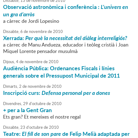
Dissabte,
13
de
novembre
de
2010
Observació astronòmica i conferència :
L'univers en
un gra d'arròs
a càrrec de Jordi Lopesino
Dissabte,
6
de
novembre
de
2010
Xerrada:
Per què la necessitat del diàleg interreligiós?
a càrrec de Manu Andueza, educador i teòleg cristià i Joan
Miquel Lorente pensador musulmà
Dijous,
4
de
novembre
de
2010
Audiència Pública: Ordenances Fiscals i línies
generals sobre el Pressupost Municipal de 2011
Dimarts,
2
de
novembre
de
2010
Inscripció curs:
Defensa personal per a dones
Divendres,
29
d'
octubre
de
2010
+ per a la Gent Gran
Ets gran? Et mereixes el nostre regal
Dissabte,
23
d'
octubre
de
2010
Teatre:
El fill de son pare
de Felip Melià adaptada per