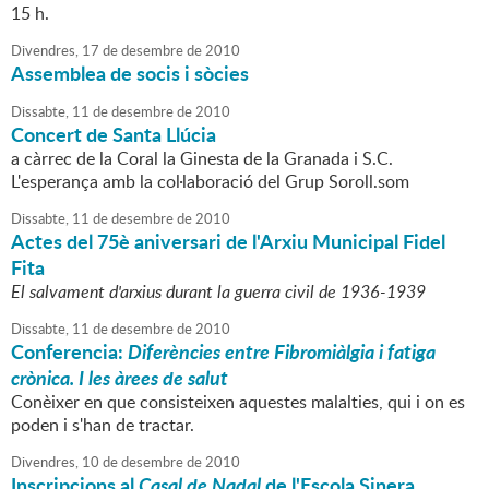
15 h.
Divendres,
17
de
desembre
de
2010
Assemblea de socis i sòcies
Dissabte,
11
de
desembre
de
2010
Concert de Santa Llúcia
a càrrec de la Coral la Ginesta de la Granada i S.C.
L'esperança amb la col·laboració del Grup Soroll.som
Dissabte,
11
de
desembre
de
2010
Actes del 75è aniversari de l'Arxiu Municipal Fidel
Fita
El salvament d'arxius durant la guerra civil de 1936-1939
Dissabte,
11
de
desembre
de
2010
Conferencia:
Diferències entre Fibromiàlgia i fatiga
crònica. I les àrees de salut
Conèixer en que consisteixen aquestes malalties, qui i on es
poden i s'han de tractar.
Divendres,
10
de
desembre
de
2010
Inscripcions al
Casal de Nadal
de l'Escola Sinera