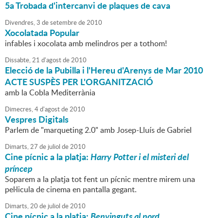
5a Trobada d'intercanvi de plaques de cava
Divendres,
3
de
setembre
de
2010
Xocolatada Popular
infables i xocolata amb melindros per a tothom!
Dissabte,
21
d'
agost
de
2010
Elecció de la Pubilla i l'Hereu d'Arenys de Mar 2010
ACTE SUSPÈS PER L'ORGANITZACIÓ
amb la Cobla Mediterrània
Dimecres,
4
d'
agost
de
2010
Vespres Digitals
Parlem de "marqueting 2.0" amb Josep-Lluís de Gabriel
Dimarts,
27
de
juliol
de
2010
Cine pícnic a la platja:
Harry Potter i el misteri del
príncep
Soparem a la platja tot fent un pícnic mentre mirem una
pel·licula de cinema en pantalla gegant.
Dimarts,
20
de
juliol
de
2010
Cine pícnic a la platja:
Benvinguts al nord