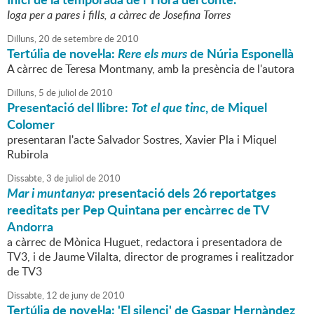
Ioga per a pares i fills, a càrrec de Josefina Torres
Dilluns,
20
de
setembre
de
2010
Tertúlia de novel·la:
Rere els murs
de Núria Esponellà
A càrrec de Teresa Montmany, amb la presència de l'autora
Dilluns,
5
de
juliol
de
2010
Presentació del llibre:
Tot el que tinc
, de Miquel
Colomer
presentaran l'acte Salvador Sostres, Xavier Pla i Miquel
Rubirola
Dissabte,
3
de
juliol
de
2010
Mar i muntanya:
presentació dels 26 reportatges
reeditats per Pep Quintana per encàrrec de TV
Andorra
a càrrec de Mònica Huguet, redactora i presentadora de
TV3, i de Jaume Vilalta, director de programes i realitzador
de TV3
Dissabte,
12
de
juny
de
2010
Tertúlia de novel·la: 'El silenci' de Gaspar Hernàndez