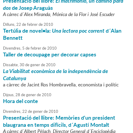
Presentació del llibre:
El matrimonio, un camino para
dos
de Josep Araguàs
A càrrec d´Alex Miranda, Mónica de la Flor i José Escuder
Dilluns,
22
de
febrer
de
2010
Tertúlia de novel•la:
Una lectora poc corrent
d´Alan
Bennett
Divendres,
5
de
febrer
de
2010
Taller de decoupage per decorar capses
Dissabte,
30
de
gener
de
2010
La Viabilitat econòmica de la independència de
Catalunya
a càrrec de Jacint Ros Hombravella, economista i polític
Dijous,
28
de
gener
de
2010
Hora del conte
Divendres,
22
de
gener
de
2010
Presentació del llibre: Memòries d'un president
blaugrana en temps difícils, d´Agustí Montalt
A càrrec d´Albert Pèlach, Director General d´Enciclopèdia