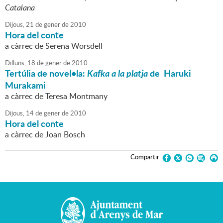
Catalana
Dijous,
21
de
gener
de
2010
Hora del conte
a càrrec de Serena Worsdell
Dilluns,
18
de
gener
de
2010
Tertúlia de novel•la:
Kafka a la platja
de Haruki
Murakami
a càrrec de Teresa Montmany
Dijous,
14
de
gener
de
2010
Hora del conte
a càrrec de Joan Bosch
Compartir