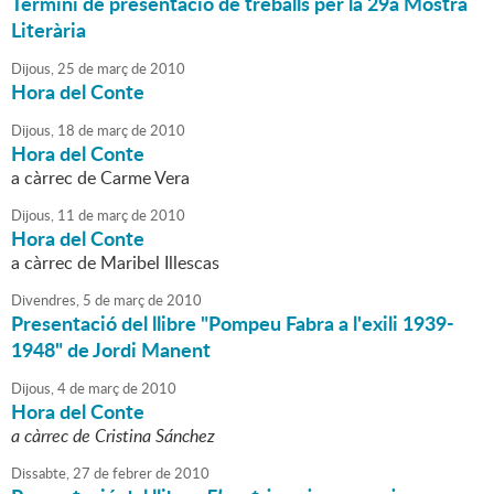
Termini de presentació de treballs per la 29a Mostra
Literària
Dijous,
25
de
març
de
2010
Hora del Conte
Dijous,
18
de
març
de
2010
Hora del Conte
a càrrec de Carme Vera
Dijous,
11
de
març
de
2010
Hora del Conte
a càrrec de Maribel Illescas
Divendres,
5
de
març
de
2010
Presentació del llibre "Pompeu Fabra a l'exili 1939-
1948" de Jordi Manent
Dijous,
4
de
març
de
2010
Hora del Conte
a càrrec de Cristina Sánchez
Dissabte,
27
de
febrer
de
2010