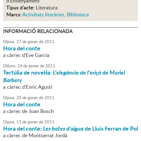
d'Ensenyament
Tipus d'acte:
Literatura
Marcs:
Activitats literàries
,
Biblioteca
INFORMACIÓ RELACIONADA
Dijous,
27
de
gener
de
2011
Hora del conte
a càrrec d'Eve Garcia
Dilluns,
24
de
gener
de
2011
Tertúlia de novel·la:
L'elegància de l'eriçó de Muriel
Barbery
a càrrec d'Enric Agustí
Dijous,
20
de
gener
de
2011
Hora del conte
a càrrec de Joan Bosch
Dijous,
13
de
gener
de
2011
Hora del conte:
Les botes d'aigua
de Lluís Ferran de Pol
a càrrec de Montserrat Jordà