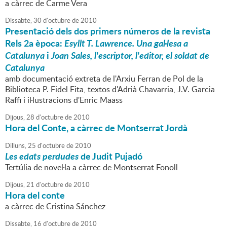
a càrrec de Carme Vera
Dissabte,
30
d'
octubre
de
2010
Presentació dels dos primers números de la revista
Rels 2a època:
Esyllt T. Lawrence. Una gal·lesa a
Catalunya
i
Joan Sales, l'escriptor, l'editor, el soldat de
Catalunya
amb documentació extreta de l'Arxiu Ferran de Pol de la
Biblioteca P. Fidel Fita, textos d'Adrià Chavarria, J.V. Garcia
Raffi i il·lustracions d'Enric Maass
Dijous,
28
d'
octubre
de
2010
Hora del Conte, a càrrec de Montserrat Jordà
Dilluns,
25
d'
octubre
de
2010
Les edats perdudes
de Judit Pujadó
Tertúlia de novel·la a càrrec de Montserrat Fonoll
Dijous,
21
d'
octubre
de
2010
Hora del conte
a càrrec de Cristina Sánchez
Dissabte,
16
d'
octubre
de
2010