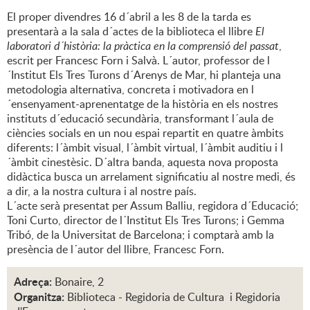
El proper divendres 16 d´abril a les 8 de la tarda es
presentarà a la sala d´actes de la biblioteca el llibre
El
laboratori d´història: la pràctica en la comprensió del passat
,
escrit per Francesc Forn i Salvà. L´autor, professor de l
´Institut Els Tres Turons d´Arenys de Mar, hi planteja una
metodologia alternativa, concreta i motivadora en l
´ensenyament-aprenentatge de la història en els nostres
instituts d´educació secundària, transformant l´aula de
ciències socials en un nou espai repartit en quatre àmbits
diferents: l´àmbit visual, l´àmbit virtual, l´àmbit auditiu i l
´àmbit cinestèsic. D´altra banda, aquesta nova proposta
didàctica busca un arrelament significatiu al nostre medi, és
a dir, a la nostra cultura i al nostre país.
L´acte serà presentat per Assum Balliu, regidora d´Educació;
Toni Curto, director de l´Institut Els Tres Turons; i Gemma
Tribó, de la Universitat de Barcelona; i comptarà amb la
presència de l´autor del llibre, Francesc Forn.
Adreça:
Bonaire, 2
Organitza:
Biblioteca - Regidoria de Cultura i Regidoria