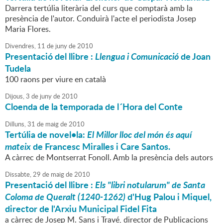
Darrera tertúlia literària del curs que comptarà amb la
presència de l'autor. Conduirà l'acte el periodista Josep
Maria Flores.
Divendres,
11
de
juny
de
2010
Presentació del llibre :
Llengua i Comunicació
de Joan
Tudela
100 raons per viure en català
Dijous,
3
de
juny
de
2010
Cloenda de la temporada de l´Hora del Conte
Dilluns,
31
de
maig
de
2010
Tertúlia de novel•la:
El Millor lloc del món és aquí
mateix
de Francesc Miralles i Care Santos.
A càrrec de Montserrat Fonoll. Amb la presència dels autors
Dissabte,
29
de
maig
de
2010
Presentació del llibre :
Els "libri notularum" de Santa
Coloma de Queralt (1240-1262)
d'Hug Palou i Miquel,
director de l'Arxiu Municipal Fidel Fita
a càrrec de Josep M. Sans i Travé, director de Publicacions