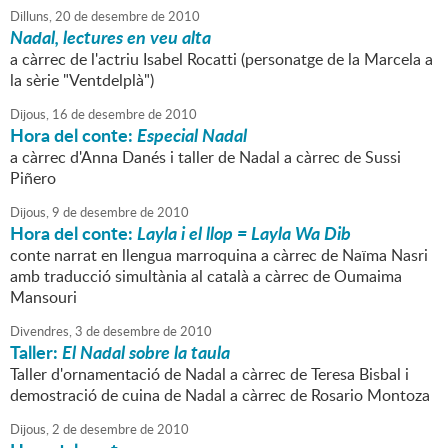
Dilluns,
20
de
desembre
de
2010
Nadal, lectures en veu alta
a càrrec de l'actriu Isabel Rocatti (personatge de la Marcela a
la sèrie "Ventdelplà")
Dijous,
16
de
desembre
de
2010
Hora del conte:
Especial Nadal
a càrrec d'Anna Danés i taller de Nadal a càrrec de Sussi
Piñero
Dijous,
9
de
desembre
de
2010
Hora del conte:
Layla i el llop = Layla Wa Dib
conte narrat en llengua marroquina a càrrec de Naïma Nasri
amb traducció simultània al català a càrrec de Oumaima
Mansouri
Divendres,
3
de
desembre
de
2010
Taller:
El Nadal sobre la taula
Taller d'ornamentació de Nadal a càrrec de Teresa Bisbal i
demostració de cuina de Nadal a càrrec de Rosario Montoza
Dijous,
2
de
desembre
de
2010