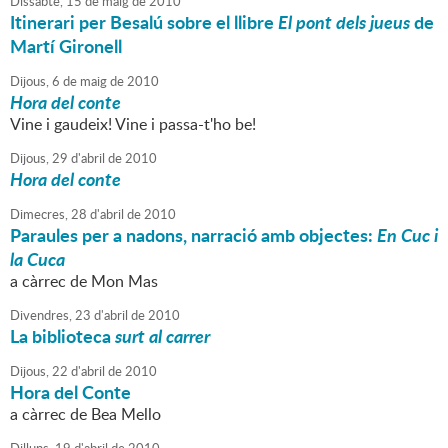
Dissabte,
15
de
maig
de
2010
Itinerari per Besalú sobre el llibre
El pont dels jueus
de
Martí Gironell
Dijous,
6
de
maig
de
2010
Hora del conte
Vine i gaudeix! Vine i passa-t'ho be!
Dijous,
29
d'
abril
de
2010
Hora del conte
Dimecres,
28
d'
abril
de
2010
Paraules per a nadons, narració amb objectes:
En Cuc i
la Cuca
a càrrec de Mon Mas
Divendres,
23
d'
abril
de
2010
La biblioteca
surt al carrer
Dijous,
22
d'
abril
de
2010
Hora del Conte
a càrrec de Bea Mello