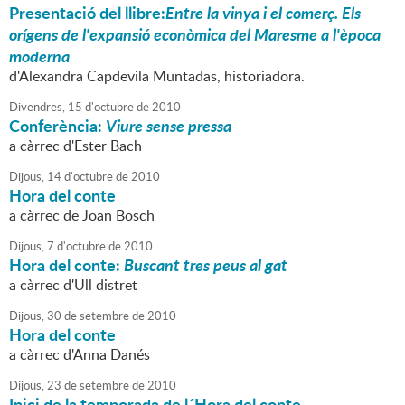
Presentació del llibre:
Entre la vinya i el comerç. Els
orígens de l'expansió econòmica del Maresme a l'època
moderna
d'Alexandra Capdevila Muntadas, historiadora.
Divendres,
15
d'
octubre
de
2010
Conferència:
Viure sense pressa
a càrrec d'Ester Bach
Dijous,
14
d'
octubre
de
2010
Hora del conte
a càrrec de Joan Bosch
Dijous,
7
d'
octubre
de
2010
Hora del conte:
Buscant tres peus al gat
a càrrec d'Ull distret
Dijous,
30
de
setembre
de
2010
Hora del conte
a càrrec d'Anna Danés
Dijous,
23
de
setembre
de
2010
Inici de la temporada de l´Hora del conte.