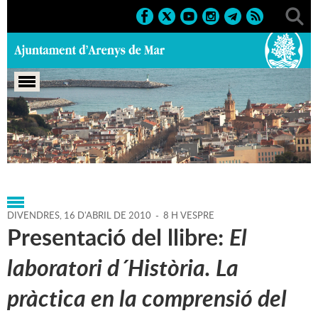
Portada
>
Agenda
>
16-04-
2010
>
Marcs
>
Culturals
>
2010
>
Activitats literàries
DIVENDRES,
16
D'
ABRIL
DE
2010
-
8 H VESPRE
Presentació del llibre:
El
laboratori d´Història. La
pràctica en la comprensió del