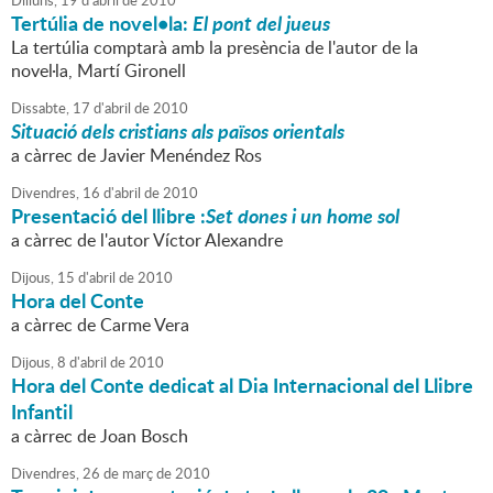
Dilluns,
19
d'
abril
de
2010
Tertúlia de novel•la:
El pont del jueus
La tertúlia comptarà amb la presència de l'autor de la
novel·la, Martí Gironell
Dissabte,
17
d'
abril
de
2010
Situació dels cristians als països orientals
a càrrec de Javier Menéndez Ros
Divendres,
16
d'
abril
de
2010
Presentació del llibre :
Set dones i un home sol
a càrrec de l'autor Víctor Alexandre
Dijous,
15
d'
abril
de
2010
Hora del Conte
a càrrec de Carme Vera
Dijous,
8
d'
abril
de
2010
Hora del Conte dedicat al Dia Internacional del Llibre
Infantil
a càrrec de Joan Bosch
Divendres,
26
de
març
de
2010