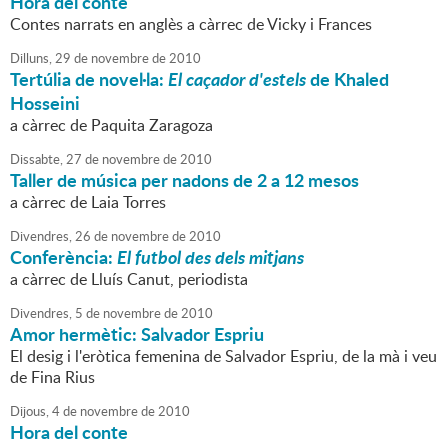
Hora del conte
Contes narrats en anglès a càrrec de Vicky i Frances
Dilluns,
29
de
novembre
de
2010
Tertúlia de novel·la:
El caçador d'estels
de Khaled
Hosseini
a càrrec de Paquita Zaragoza
Dissabte,
27
de
novembre
de
2010
Taller de música per nadons de 2 a 12 mesos
a càrrec de Laia Torres
Divendres,
26
de
novembre
de
2010
Conferència:
El futbol des dels mitjans
a càrrec de Lluís Canut, periodista
Divendres,
5
de
novembre
de
2010
Amor hermètic: Salvador Espriu
El desig i l'eròtica femenina de Salvador Espriu, de la mà i veu
de Fina Rius
Dijous,
4
de
novembre
de
2010
Hora del conte