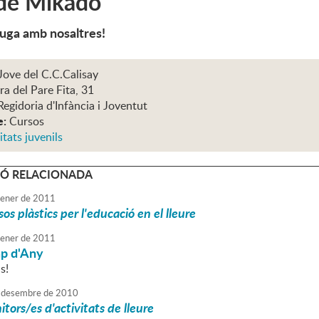
 de Mikado
 juga amb nosaltres!
Jove del C.C.Calisay
ra del Pare Fita, 31
Regidoria d'Infància i Joventut
e:
Cursos
itats juvenils
Ó RELACIONADA
ener
de
2011
os plàstics per l'educació en el lleure
ener
de
2011
ap d'Any
s!
desembre
de
2010
tors/es d'activitats de lleure