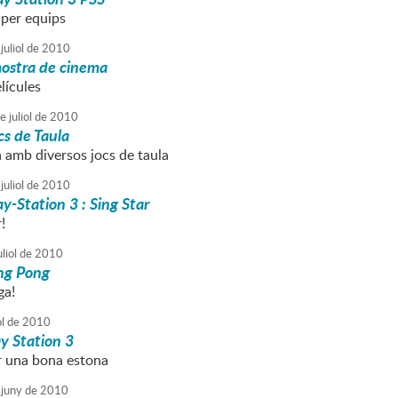
 per equips
juliol
de
2010
mostra de cinema
lícules
e
juliol
de
2010
cs de Taula
a amb diversos jocs de taula
juliol
de
2010
ay-Station 3 : Sing Star
!
liol
de
2010
ng Pong
ga!
ol
de
2010
y Station 3
r una bona estona
juny
de
2010