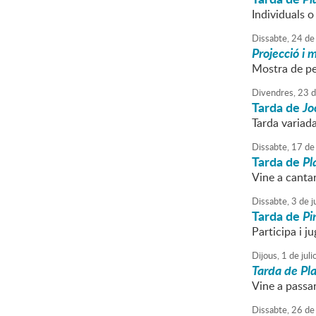
Individuals o
Dissabte,
24
de
Projecció i 
Mostra de pe
Divendres,
23
d
Tarda de
Jo
Tarda variad
Dissabte,
17
de
Tarda de
Pl
Vine a cantar
Dissabte,
3
de
ju
Tarda de
Pi
Participa i ju
Dijous,
1
de
juli
Tarda de Pla
Vine a passa
Dissabte,
26
de