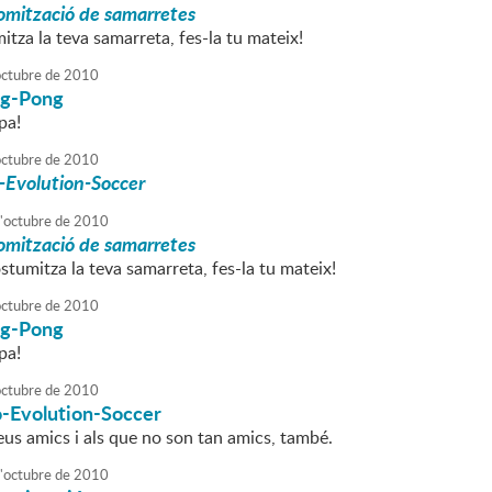
omització de samarretes
itza la teva samarreta, fes-la tu mateix!
octubre
de
2010
ing-Pong
pa!
octubre
de
2010
-Evolution-Soccer
'
octubre
de
2010
omització de samarretes
stumitza la teva samarreta, fes-la tu mateix!
octubre
de
2010
ing-Pong
pa!
octubre
de
2010
o-Evolution-Soccer
eus amics i als que no son tan amics, també.
'
octubre
de
2010