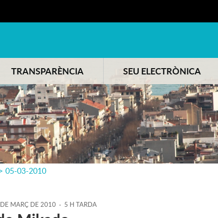
TRANSPARÈNCIA
SEU ELECTRÒNICA
>
05-03-2010
DE
MARÇ
DE
2010
-
5 H TARDA