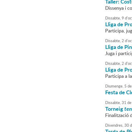
Taller: Cos
Dissenya i co
Dissabte,
9
d'
oc
Lliga de Pr
Participa, ju
Dissabte,
2
d'
oc
Lliga de P
Juga i partici
Dissabte,
2
d'
oc
Lliga de Pr
Participa a l
Diumenge,
5
de
Festa de Cl
Dissabte,
31
de
Torneig
ten
Finalització 
Divendres,
30
d
Tarda de
Pl