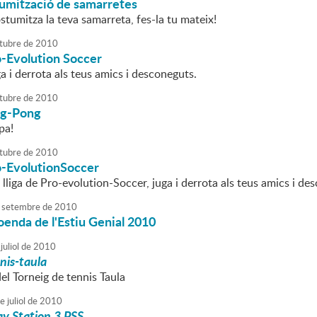
tumització de samarretes
stumitza la teva samarreta, fes-la tu mateix!
tubre
de
2010
o-Evolution Soccer
ga i derrota als teus amics i desconeguts.
tubre
de
2010
ing-Pong
pa!
tubre
de
2010
o-EvolutionSoccer
a lliga de Pro-evolution-Soccer, juga i derrota als teus amics i de
setembre
de
2010
oenda de l'Estiu Genial 2010
juliol
de
2010
nis-taula
del Torneig de tennis Taula
e
juliol
de
2010
ay Station 3 PSS