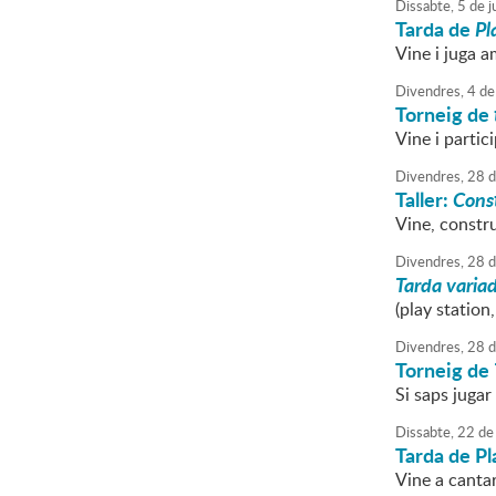
Dissabte,
5
de
j
Tarda de
Pl
Vine i juga a
Divendres,
4
de
Torneig de
Vine i partici
Divendres,
28
d
Taller:
Const
Vine, constru
Divendres,
28
d
Tarda varia
(play station,
Divendres,
28
d
Torneig de
Si saps jugar
Dissabte,
22
de
Tarda de Pl
Vine a cantar