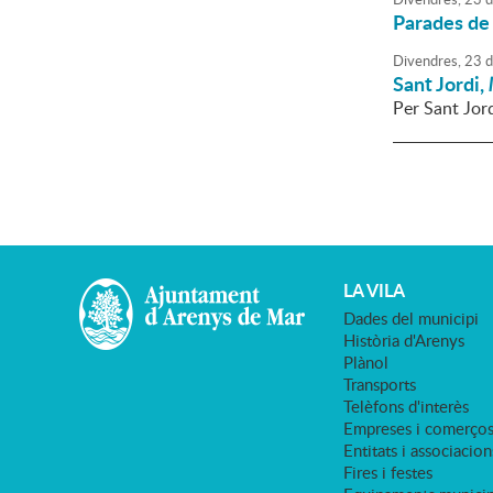
Parades de l
Divendres,
23
d
Sant Jordi,
Per Sant Jordi
LA VILA
Dades del municipi
Història d'Arenys
Plànol
Transports
Telèfons d'interès
Empreses i comerço
Entitats i associacion
Fires i festes