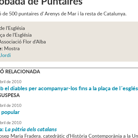
obada de Puntaires
 de 500 puntaires d' Arenys de Mar i la resta de Catalunya.
de l'Església
ça de l'Església
Associació Flor d'Alba
e:
Mostra
Jordi
Ó RELACIONADA
bril
de
2010
 el diables per acompanyar-los fins a la plaça de l´esgl
 SUSPESA
bril
de
2010
 popular
bril
de
2010
a:
La pàtria dels catalans
Josep Maria Fradera, catedràtic d'Història Contemporània a la U