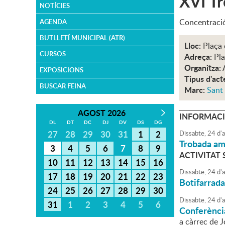
XVI Tr
NOTÍCIES
Concentració
AGENDA
BUTLLETÍ MUNICIPAL (ATR)
Lloc:
Plaça 
CURSOS
Adreça:
Pla
Organitza:
EXPOSICIONS
Tipus d'act
BUSCAR FEINA
Marc:
Sant 
AGOST 2026
INFORMACI
DL
DT
DC
DJ
DV
DS
DG
27
28
29
30
31
1
2
Dissabte,
24
d'
a
Trobada amb
3
4
5
6
7
8
9
ACTIVITAT
10
11
12
13
14
15
16
Dissabte,
24
d'
a
17
18
19
20
21
22
23
Botifarrada
24
25
26
27
28
29
30
Dissabte,
24
d'
a
31
1
2
3
4
5
6
Conferènci
a càrrec de 