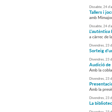
Dissabte,
24
d'
a
Tallers i jo
amb Mimajo
Dissabte,
24
d'
a
L'autèntica 
a càrrec de l
Divendres,
23
d
Sorteig d'
Divendres,
23
d
Audició de
Amb la cobla
Divendres,
23
d
Presentació 
Amb la presè
Divendres,
23
d
La bibliote
Divendres,
23
d