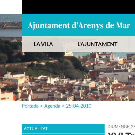
LA VILA
L'AJUNTAMENT
Portada
>
Agenda
>
25-04-2010
DIUMENGE,
2
ACTUALITAT