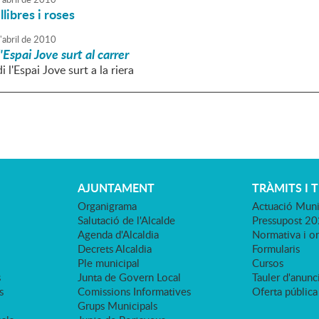
libres i roses
'
abril
de
2010
l'Espai Jove surt al carrer
 l'Espai Jove surt a la riera
AJUNTAMENT
TRÀMITS I 
Organigrama
Actuació Muni
Salutació de l'Alcalde
Pressupost 2
Agenda d'Alcaldia
Normativa i o
Decrets Alcaldia
Formularis
Ple municipal
Cursos
s
Junta de Govern Local
Tauler d'anunci
s
Comissions Informatives
Oferta pública
Grups Municipals