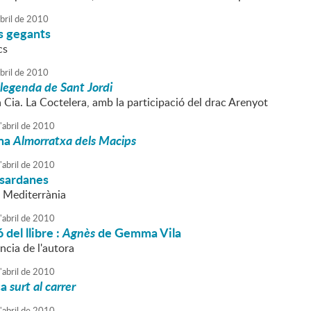
bril
de
2010
cs gegants
cs
bril
de
2010
llegenda de Sant Jordi
a Cia. La Coctelera, amb la participació del drac Arenyot
'
abril
de
2010
una
Almorratxa dels Macips
'
abril
de
2010
 sardanes
 Mediterrània
'
abril
de
2010
del llibre :
Agnès
de Gemma Vila
ncia de l'autora
'
abril
de
2010
ca
surt al carrer
'
abril
de
2010