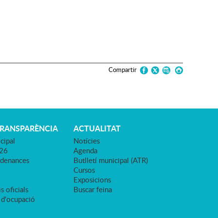
Compartir
TRANSPARÈNCIA
ACTUALITAT
cipal
Notícies
026
Agenda
rdenances
Butlletí municipal (ATR)
Cursos
Exposicions
s oficials
Buscar feina
 d'ocupació