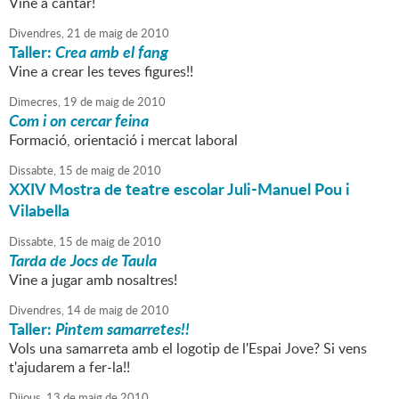
Vine a cantar!
Divendres,
21
de
maig
de
2010
Taller:
Crea amb el fang
Vine a crear les teves figures!!
Dimecres,
19
de
maig
de
2010
Com i on cercar feina
Formació, orientació i mercat laboral
Dissabte,
15
de
maig
de
2010
XXIV Mostra de teatre escolar Juli-Manuel Pou i
Vilabella
Dissabte,
15
de
maig
de
2010
Tarda de Jocs de Taula
Vine a jugar amb nosaltres!
Divendres,
14
de
maig
de
2010
Taller:
Pintem samarretes!!
Vols una samarreta amb el logotip de l'Espai Jove? Si vens
t'ajudarem a fer-la!!
Dijous,
13
de
maig
de
2010