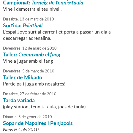
Campionat:
Torneig de tennis-taula
Vine i demostra el teu nivell.
Dissabte,
13
de
març
de
2010
Sortida:
Paintball
L'espai Jove surt al carrer i et porta a passar un dia a
descarregar adrenalina.
Divendres,
12
de
març
de
2010
Taller:
Creem amb el fang
Vine a jugar amb el fang
Divendres,
5
de
març
de
2010
Taller de Mikado
Participa i juga amb nosaltres!
Dissabte,
27
de
febrer
de
2010
Tarda variada
(play station, tennis-taula, jocs de taula)
Dimarts,
5
de
gener
de
2010
Sopar de Napaires i Penjacols
Naps & Cols 2010