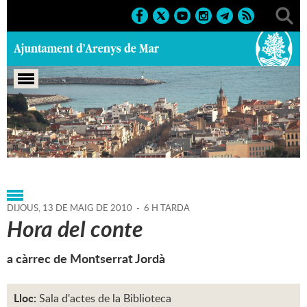
Portada
>
Agenda
>
13-05-
2010
>
Marcs
>
Culturals
>
2010
>
Infantils
DIJOUS,
13
DE
MAIG
DE
2010
-
6 H TARDA
Hora del conte
a càrrec de Montserrat Jordà
Lloc:
Sala d'actes de la Biblioteca