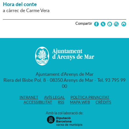
Hora del conte
a càrrec de Carme Vera
Compartir
Ajuntament d'Arenys de Mar
Riera del Bisbe Pol, 8 - 08350 Arenys de Mar - Tel. 93 795 99
00
INTRANET
AVÍS LEGAL
POLÍTICA PRIVACITAT
ACCESSIBILITAT
RSS
MAPA WEB
CRÈDITS
Amb la col·laboració de: