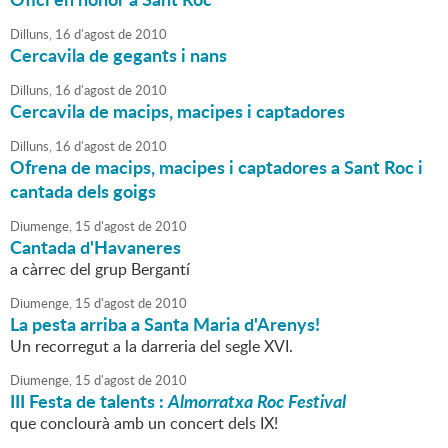
Dilluns,
16
d'
agost
de
2010
Cercavila de gegants i nans
Dilluns,
16
d'
agost
de
2010
Cercavila de macips, macipes i captadores
Dilluns,
16
d'
agost
de
2010
Ofrena de macips, macipes i captadores a Sant Roc i
cantada dels goigs
Diumenge,
15
d'
agost
de
2010
Cantada d'Havaneres
a càrrec del grup Bergantí
Diumenge,
15
d'
agost
de
2010
La pesta arriba a Santa Maria d'Arenys!
Un recorregut a la darreria del segle XVI.
Diumenge,
15
d'
agost
de
2010
III Festa de talents :
Almorratxa Roc Festival
que conclourà amb un concert dels IX!