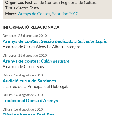
Organitza:
Festival de Contes i Regidoria de Cultura
Tipus d'acte:
Festa
Marcs:
Arenys de Contes
,
Sant Roc 2010
INFORMACIÓ RELACIONADA
Dimecres,
25
d'
agost
de
2010
Arenys de contes: Sessió dedicada a
Salvador Espriu
A càrrec de Carles Alcoy i d'Albert Estengre
Dimecres,
18
d'
agost
de
2010
Arenys de contes:
Cajón desastre
A càrrec de Carlos Sáez
Dilluns,
16
d'
agost
de
2010
Audició curta de Sardanes
a càrrec de la Principal del Llobregat
Dilluns,
16
d'
agost
de
2010
Tradicional Dansa d'Arenys
Dilluns,
16
d'
agost
de
2010
Ofici en honor a Sant Roc