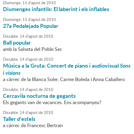
Diumenge,
15
d'
agost
de
2010
Diumenges infantils: El laberint i els inflables
Diumenge,
15
d'
agost
de
2010
27a Pedalejada Popular
Dissabte,
14
d'
agost
de
2010
Ball popular
amb la Salseta del Poble Sec
Dissabte,
14
d'
agost
de
2010
Música a la Gruta: Concert de piano i audiovisual
Sons
i visions
a càrrec de la Blanca Soler, Carme Boleda i Anna Caballero
Dissabte,
14
d'
agost
de
2010
Cercavila nocturna de gegants
Els gegants van de vacances. Ens acompanyeu?
Dissabte,
14
d'
agost
de
2010
Taller d'estels
a càrrec de Francesc Bertran