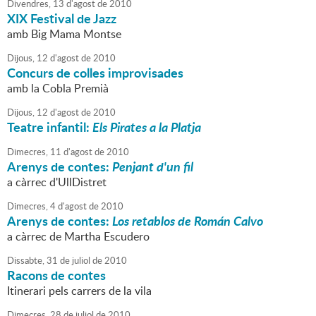
Divendres,
13
d'
agost
de
2010
XIX Festival de Jazz
amb Big Mama Montse
Dijous,
12
d'
agost
de
2010
Concurs de colles improvisades
amb la Cobla Premià
Dijous,
12
d'
agost
de
2010
Teatre infantil:
Els Pirates a la Platja
Dimecres,
11
d'
agost
de
2010
Arenys de contes:
Penjant d'un fil
a càrrec d'UllDistret
Dimecres,
4
d'
agost
de
2010
Arenys de contes:
Los retablos de Román Calvo
a càrrec de Martha Escudero
Dissabte,
31
de
juliol
de
2010
Racons de contes
Itinerari pels carrers de la vila
Dimecres,
28
de
juliol
de
2010