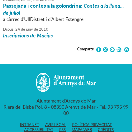
Passejada i contes a la golondrina:
Contes a la lluna...
de juliol
a càrrec d'UllDistret i d'Albert Estengre
Dijous,
24
de
juny
de
2010
Inscripcions de Macips
Compartir
Ajuntament d'Arenys de Mar
Riera del Bisbe Pol, 8 - 08350 Arenys de Mar - Tel. 93 795 99
00
INTRANET
AVÍS LEGAL
POLÍTICA PRIVACITAT
ACCESSIBILITAT
RSS
MAPA WEB
CRÈDITS