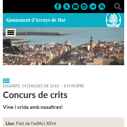
Portada
>
Agenda
>
14-08-
2010
>
Marcs
>
Culturals
>
2010
>
Sant Roc 2010
DISSABTE,
14
D'
AGOST
DE
2010
-
8 H VESPRE
Concurs de crits
Vine i crida amb nosaltres!
Lloc:
Pati de l'edifici Xifré