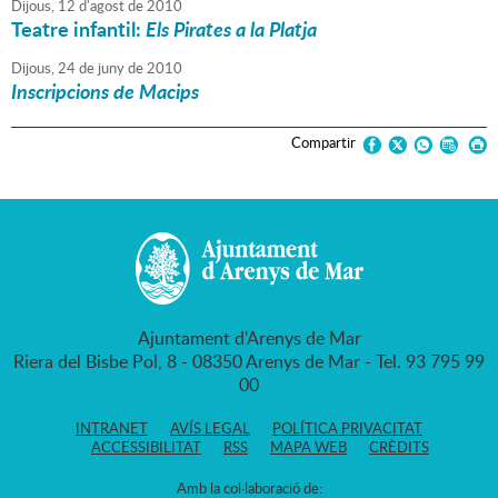
Dijous,
12
d'
agost
de
2010
Teatre infantil:
Els Pirates a la Platja
Dijous,
24
de
juny
de
2010
Inscripcions de Macips
Compartir
Ajuntament d'Arenys de Mar
Riera del Bisbe Pol, 8 - 08350 Arenys de Mar - Tel. 93 795 99
00
INTRANET
AVÍS LEGAL
POLÍTICA PRIVACITAT
ACCESSIBILITAT
RSS
MAPA WEB
CRÈDITS
Amb la col·laboració de: