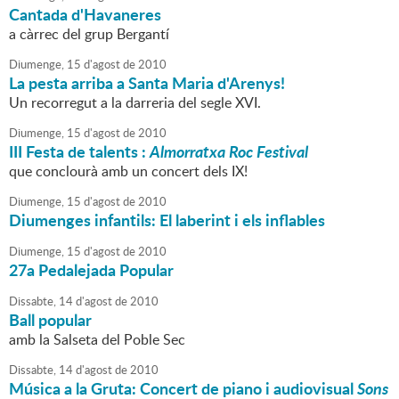
Cantada d'Havaneres
a càrrec del grup Bergantí
Diumenge,
15
d'
agost
de
2010
La pesta arriba a Santa Maria d'Arenys!
Un recorregut a la darreria del segle XVI.
Diumenge,
15
d'
agost
de
2010
III Festa de talents :
Almorratxa Roc Festival
que conclourà amb un concert dels IX!
Diumenge,
15
d'
agost
de
2010
Diumenges infantils: El laberint i els inflables
Diumenge,
15
d'
agost
de
2010
27a Pedalejada Popular
Dissabte,
14
d'
agost
de
2010
Ball popular
amb la Salseta del Poble Sec
Dissabte,
14
d'
agost
de
2010
Música a la Gruta: Concert de piano i audiovisual
Sons