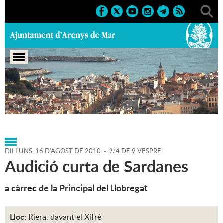
Portada
>
Agenda
>
16-08-
2010
>
Marcs
>
Culturals
>
2010
>
Sant Roc 2010
DILLUNS,
16
D'
AGOST
DE
2010
-
2/4 DE 9 VESPRE
Audició curta de Sardanes
a càrrec de la Principal del Llobregat
Lloc:
Riera, davant el Xifré