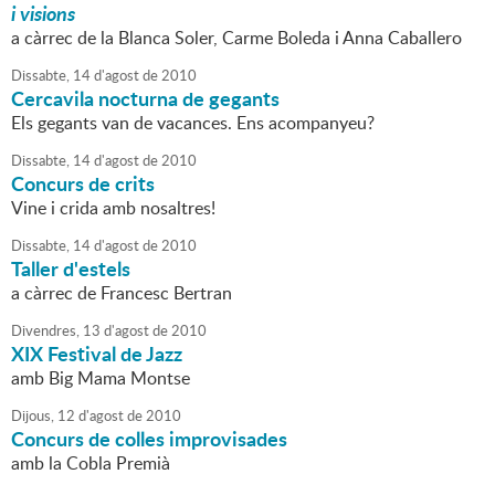
i visions
a càrrec de la Blanca Soler, Carme Boleda i Anna Caballero
Dissabte,
14
d'
agost
de
2010
Cercavila nocturna de gegants
Els gegants van de vacances. Ens acompanyeu?
Dissabte,
14
d'
agost
de
2010
Concurs de crits
Vine i crida amb nosaltres!
Dissabte,
14
d'
agost
de
2010
Taller d'estels
a càrrec de Francesc Bertran
Divendres,
13
d'
agost
de
2010
XIX Festival de Jazz
amb Big Mama Montse
Dijous,
12
d'
agost
de
2010
Concurs de colles improvisades
amb la Cobla Premià