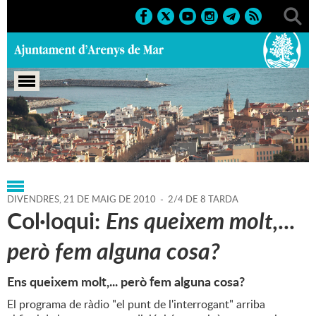
Portada
>
Agenda
>
21-05-2010
DIVENDRES,
21
DE
MAIG
DE
2010
-
2/4 DE 8 TARDA
Col·loqui:
Ens queixem molt,...
però fem alguna cosa?
Ens queixem molt,... però fem alguna cosa?
El programa de ràdio "el punt de l'interrogant" arriba