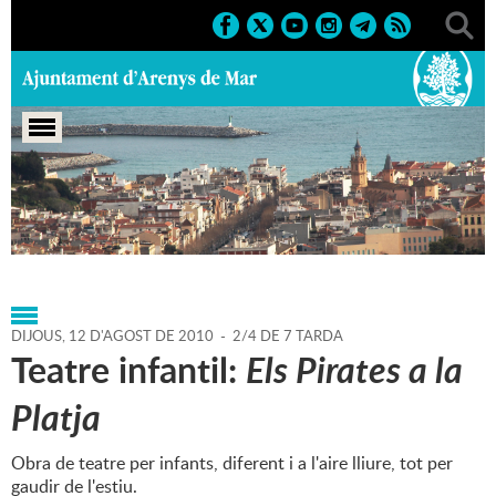
Portada
>
Agenda
>
12-08-
2010
>
Marcs
>
Culturals
>
2010
>
Biblioplatja
DIJOUS,
12
D'
AGOST
DE
2010
-
2/4 DE 7 TARDA
Teatre infantil:
Els Pirates a la
Platja
Obra de teatre per infants, diferent i a l'aire lliure, tot per
gaudir de l'estiu.