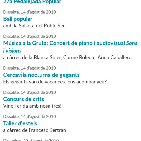
27a Pedalejada Popular
Dissabte,
14
d'
agost
de
2010
Ball popular
amb la Salseta del Poble Sec
Dissabte,
14
d'
agost
de
2010
Música a la Gruta: Concert de piano i audiovisual
Sons
i visions
a càrrec de la Blanca Soler, Carme Boleda i Anna Caballero
Dissabte,
14
d'
agost
de
2010
Cercavila nocturna de gegants
Els gegants van de vacances. Ens acompanyeu?
Dissabte,
14
d'
agost
de
2010
Concurs de crits
Vine i crida amb nosaltres!
Dissabte,
14
d'
agost
de
2010
Taller d'estels
a càrrec de Francesc Bertran
Divendres,
13
d'
agost
de
2010