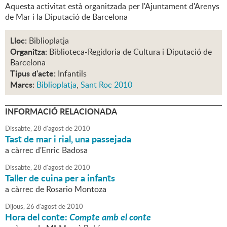
Aquesta activitat està organitzada per l'Ajuntament d'Arenys
de Mar i la Diputació de Barcelona
Lloc:
Biblioplatja
Organitza:
Biblioteca-Regidoria de Cultura i Diputació de
Barcelona
Tipus d'acte:
Infantils
Marcs:
Biblioplatja
,
Sant Roc 2010
INFORMACIÓ RELACIONADA
Dissabte,
28
d'
agost
de
2010
Tast de mar i rial, una passejada
a càrrec d'Enric Badosa
Dissabte,
28
d'
agost
de
2010
Taller de cuina per a infants
a càrrec de Rosario Montoza
Dijous,
26
d'
agost
de
2010
Hora del conte:
Compte amb el conte