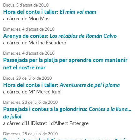
Dijous,
5
d'
agost
de
2010
Hora del conte i taller:
El mim vol mam
a càrrec de Mon Mas
Dimecres,
4
d'
agost
de
2010
Arenys de contes:
Los retablos de Román Calvo
a càrrec de Martha Escudero
Dimecres,
4
d'
agost
de
2010
Passejada per la platja per aprendre com mantenir
net el nostre mar
Dijous,
29
de
juliol
de
2010
Hora del conte i taller:
Aventurers de pèl i ploma
a càrrec de Mª Mercè Rubí
Dimecres,
28
de
juliol
de
2010
Passejada i contes a la golondrina:
Contes a la lluna...
de juliol
a càrrec d'UllDistret i d'Albert Estengre
Dimecres,
28
de
juliol
de
2010