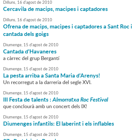
Dilluns,
16
d'
agost
de
2010
Cercavila de macips, macipes i captadores
Dilluns,
16
d'
agost
de
2010
Ofrena de macips, macipes i captadores a Sant Roc i
cantada dels goigs
Diumenge,
15
d'
agost
de
2010
Cantada d'Havaneres
a càrrec del grup Bergantí
Diumenge,
15
d'
agost
de
2010
La pesta arriba a Santa Maria d'Arenys!
Un recorregut a la darreria del segle XVI.
Diumenge,
15
d'
agost
de
2010
III Festa de talents :
Almorratxa Roc Festival
que conclourà amb un concert dels IX!
Diumenge,
15
d'
agost
de
2010
Diumenges infantils: El laberint i els inflables
Diumenge,
15
d'
agost
de
2010