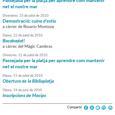
Passejada per la platja per aprendre com mantenir
net el nostre mar
Divendres,
23
de
juliol
de
2010
Demostració:
cuina d'estiu
a càrrec de Rosario Montoza
Dijous,
22
de
juliol
de
2010
Bocabadat!
a càrrec del Màgic Cambras
Dimecres,
21
de
juliol
de
2010
Passejada per la platja per aprendre com mantenir
net el nostre mar
Dijous,
15
de
juliol
de
2010
Obertura de la Biblioplatja
Dijous,
24
de
juny
de
2010
Inscripcions de Macips
Compartir