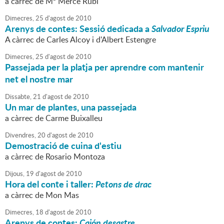
a càrrec de Mª Mercè Rubí
Dimecres,
25
d'
agost
de
2010
Arenys de contes: Sessió dedicada a
Salvador Espriu
A càrrec de Carles Alcoy i d'Albert Estengre
Dimecres,
25
d'
agost
de
2010
Passejada per la platja per aprendre com mantenir
net el nostre mar
Dissabte,
21
d'
agost
de
2010
Un mar de plantes, una passejada
a càrrec de Carme Buixalleu
Divendres,
20
d'
agost
de
2010
Demostració de cuina d'estiu
a càrrec de Rosario Montoza
Dijous,
19
d'
agost
de
2010
Hora del conte i taller:
Petons de drac
a càrrec de Mon Mas
Dimecres,
18
d'
agost
de
2010
Arenys de contes:
Cajón desastre