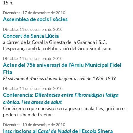
15 h.
Divendres,
17
de
desembre
de
2010
Assemblea de socis i sòcies
Dissabte,
11
de
desembre
de
2010
Concert de Santa Llúcia
a càrrec de la Coral la Ginesta de la Granada i S.C.
L'esperança amb la col·laboració del Grup Soroll.som
Dissabte,
11
de
desembre
de
2010
Actes del 75è aniversari de l'Arxiu Municipal Fidel
Fita
El salvament d'arxius durant la guerra civil de 1936-1939
Dissabte,
11
de
desembre
de
2010
Conferencia:
Diferències entre Fibromiàlgia i fatiga
crònica. I les àrees de salut
Conèixer en que consisteixen aquestes malalties, qui i on es
poden i s'han de tractar.
Divendres,
10
de
desembre
de
2010
Inscripcions al
Casal de Nadal
de l'Escola Sinera