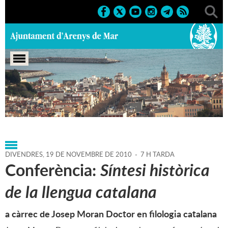
Portada
>
Agenda
>
19-11-2010
>
Marcs
>
2010
>
Altres
activitats
DIVENDRES,
19
DE
NOVEMBRE
DE
2010
-
7 H TARDA
Conferència:
Síntesi històrica
de la llengua catalana
a càrrec de Josep Moran Doctor en filologia catalana