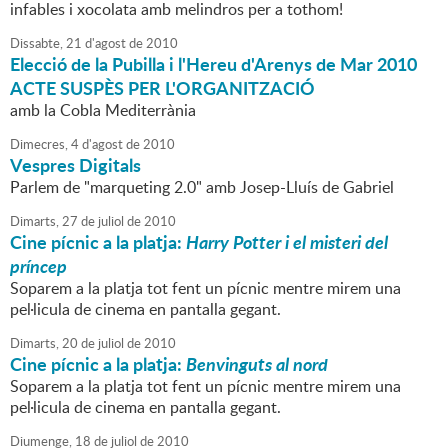
infables i xocolata amb melindros per a tothom!
Dissabte,
21
d'
agost
de
2010
Elecció de la Pubilla i l'Hereu d'Arenys de Mar 2010
ACTE SUSPÈS PER L'ORGANITZACIÓ
amb la Cobla Mediterrània
Dimecres,
4
d'
agost
de
2010
Vespres Digitals
Parlem de "marqueting 2.0" amb Josep-Lluís de Gabriel
Dimarts,
27
de
juliol
de
2010
Cine pícnic a la platja:
Harry Potter i el misteri del
príncep
Soparem a la platja tot fent un pícnic mentre mirem una
pel·licula de cinema en pantalla gegant.
Dimarts,
20
de
juliol
de
2010
Cine pícnic a la platja:
Benvinguts al nord
Soparem a la platja tot fent un pícnic mentre mirem una
pel·licula de cinema en pantalla gegant.
Diumenge,
18
de
juliol
de
2010