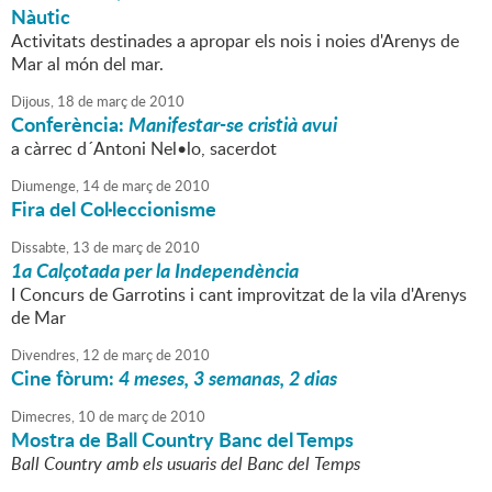
Nàutic
Activitats destinades a apropar els nois i noies d'Arenys de
Mar al món del mar.
Dijous,
18
de
març
de
2010
Conferència:
Manifestar-se cristià avui
a càrrec d´Antoni Nel•lo, sacerdot
Diumenge,
14
de
març
de
2010
Fira del Col·leccionisme
Dissabte,
13
de
març
de
2010
1a Calçotada per la Independència
I Concurs de Garrotins i cant improvitzat de la vila d'Arenys
de Mar
Divendres,
12
de
març
de
2010
Cine fòrum:
4 meses, 3 semanas, 2 dias
Dimecres,
10
de
març
de
2010
Mostra de Ball Country Banc del Temps
Ball Country amb els usuaris del Banc del Temps