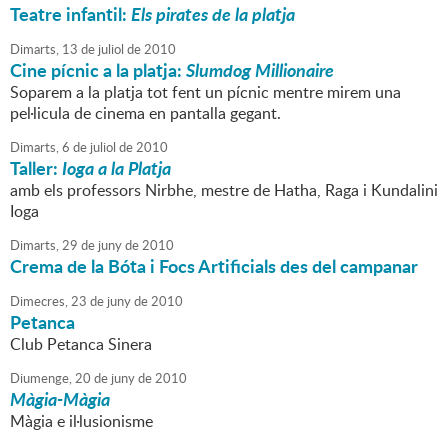
Teatre infantil:
Els pirates de la platja
Dimarts,
13
de
juliol
de
2010
Cine pícnic a la platja:
Slumdog Millionaire
Soparem a la platja tot fent un pícnic mentre mirem una
pel·licula de cinema en pantalla gegant.
Dimarts,
6
de
juliol
de
2010
Taller:
Ioga a la Platja
amb els professors Nirbhe, mestre de Hatha, Raga i Kundalini
Ioga
Dimarts,
29
de
juny
de
2010
Crema de la Bóta i Focs Artificials des del campanar
Dimecres,
23
de
juny
de
2010
Petanca
Club Petanca Sinera
Diumenge,
20
de
juny
de
2010
Màgia-Màgia
Màgia e il·lusionisme