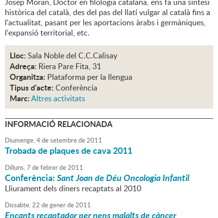
Josep Moran, Doctor en filologia catalana, ens fa una síntesi
històrica del català, des del pas del llatí vulgar al català fins a
l'actualitat, pasant per les aportacions àrabs i germàniques,
l'expansió territorial, etc.
Lloc:
Sala Noble del C.C.Calisay
Adreça:
Riera Pare Fita, 31
Organitza:
Plataforma per la llengua
Tipus d'acte:
Conferència
Marc:
Altres activitats
INFORMACIÓ RELACIONADA
Diumenge,
4
de
setembre
de
2011
Trobada de plaques de cava 2011
Dilluns,
7
de
febrer
de
2011
Conferència:
Sant Joan de Déu Oncologia Infantil
Lliurament dels diners recaptats al 2010
Dissabte,
22
de
gener
de
2011
Encants recaptador per nens malalts de càncer