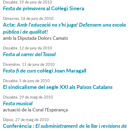
Dissabte,
19
de
juny
de
2010
Festa de primavera
al Col·legi Sinera
Dimecres,
16
de
juny
de
2010
Acte:
Amb l'educació no s'hi juga! Defensem una escola
pública i de qualitat!
amb la Diputada Dolors Camats
Dissabte,
12
de
juny
de
2010
Festa al carrer del Tossol
Divendres,
11
de
juny
de
2010
Festa fi de curs
col·legi Joan Maragall
Dissabte,
5
de
juny
de
2010
El sindicalisme del segle XXI als Països Catalans
Dissabte,
29
de
maig
de
2010
Festa musical
actuació de la Coral l'Esperança
Dijous,
27
de
maig
de
2010
Conferència :
El subministrament de la llar i revisions de