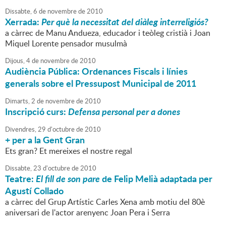
Dissabte,
6
de
novembre
de
2010
Xerrada:
Per què la necessitat del diàleg interreligiós?
a càrrec de Manu Andueza, educador i teòleg cristià i Joan
Miquel Lorente pensador musulmà
Dijous,
4
de
novembre
de
2010
Audiència Pública: Ordenances Fiscals i línies
generals sobre el Pressupost Municipal de 2011
Dimarts,
2
de
novembre
de
2010
Inscripció curs:
Defensa personal per a dones
Divendres,
29
d'
octubre
de
2010
+ per a la Gent Gran
Ets gran? Et mereixes el nostre regal
Dissabte,
23
d'
octubre
de
2010
Teatre:
El fill de son pare
de Felip Melià adaptada per
Agustí Collado
a càrrec del Grup Artístic Carles Xena amb motiu del 80è
aniversari de l'actor arenyenc Joan Pera i Serra