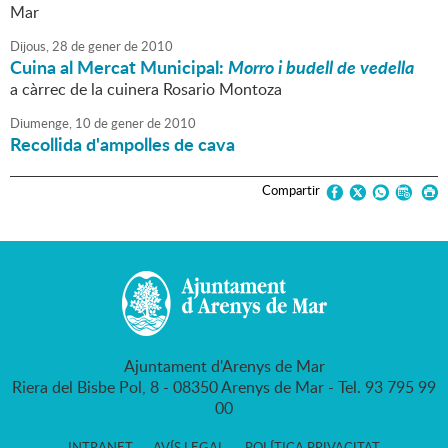
Mar
Dijous,
28
de
gener
de
2010
Cuina al Mercat Municipal:
Morro i budell de vedella
a càrrec de la cuinera Rosario Montoza
Diumenge,
10
de
gener
de
2010
Recollida d'ampolles de cava
Compartir
Ajuntament d'Arenys de Mar
Riera del Bisbe Pol, 8 - 08350 Arenys de Mar - Tel. 93 795 99
00
INTRANET
AVÍS LEGAL
POLÍTICA PRIVACITAT