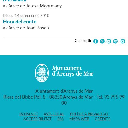
a càrrec de Teresa Montmany
Dijous,
14
de
gener
de
2010
Hora del conte
a càrrec de Joan Bosch
Compartir
Ajuntament d'Arenys de Mar
Riera del Bisbe Pol, 8 - 08350 Arenys de Mar - Tel. 93 795 99
00
INTRANET
AVÍS LEGAL
POLÍTICA PRIVACITAT
ACCESSIBILITAT
RSS
MAPA WEB
CRÈDITS