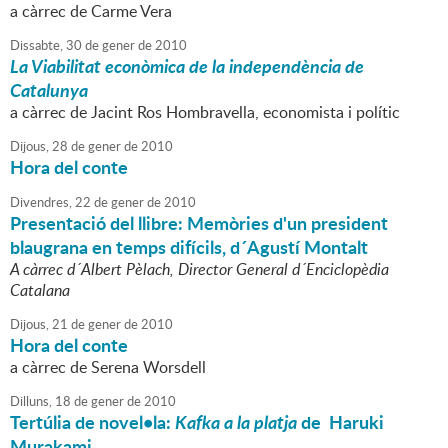
a càrrec de Carme Vera
Dissabte,
30
de
gener
de
2010
La Viabilitat econòmica de la independència de
Catalunya
a càrrec de Jacint Ros Hombravella, economista i polític
Dijous,
28
de
gener
de
2010
Hora del conte
Divendres,
22
de
gener
de
2010
Presentació del llibre: Memòries d'un president
blaugrana en temps difícils, d´Agustí Montalt
A càrrec d´Albert Pèlach, Director General d´Enciclopèdia
Catalana
Dijous,
21
de
gener
de
2010
Hora del conte
a càrrec de Serena Worsdell
Dilluns,
18
de
gener
de
2010
Tertúlia de novel•la:
Kafka a la platja
de Haruki
Murakami