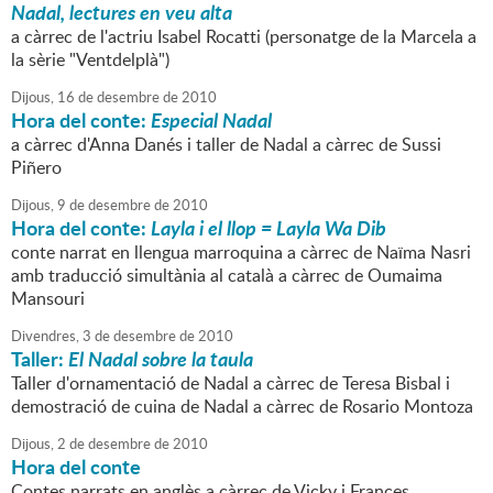
Nadal, lectures en veu alta
a càrrec de l'actriu Isabel Rocatti (personatge de la Marcela a
la sèrie "Ventdelplà")
Dijous,
16
de
desembre
de
2010
Hora del conte:
Especial Nadal
a càrrec d'Anna Danés i taller de Nadal a càrrec de Sussi
Piñero
Dijous,
9
de
desembre
de
2010
Hora del conte:
Layla i el llop = Layla Wa Dib
conte narrat en llengua marroquina a càrrec de Naïma Nasri
amb traducció simultània al català a càrrec de Oumaima
Mansouri
Divendres,
3
de
desembre
de
2010
Taller:
El Nadal sobre la taula
Taller d'ornamentació de Nadal a càrrec de Teresa Bisbal i
demostració de cuina de Nadal a càrrec de Rosario Montoza
Dijous,
2
de
desembre
de
2010
Hora del conte
Contes narrats en anglès a càrrec de Vicky i Frances