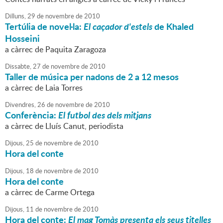
Dilluns,
29
de
novembre
de
2010
Tertúlia de novel·la:
El caçador d'estels
de Khaled
Hosseini
a càrrec de Paquita Zaragoza
Dissabte,
27
de
novembre
de
2010
Taller de música per nadons de 2 a 12 mesos
a càrrec de Laia Torres
Divendres,
26
de
novembre
de
2010
Conferència:
El futbol des dels mitjans
a càrrec de Lluís Canut, periodista
Dijous,
25
de
novembre
de
2010
Hora del conte
Dijous,
18
de
novembre
de
2010
Hora del conte
a càrrec de Carme Ortega
Dijous,
11
de
novembre
de
2010
Hora del conte:
El mag Tomàs presenta els seus titelles