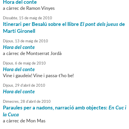
Hora del conte
a càrrec de Ramon Vinyes
Dissabte,
15
de
maig
de
2010
Itinerari per Besalú sobre el llibre
El pont dels jueus
de
Martí Gironell
Dijous,
13
de
maig
de
2010
Hora del conte
a càrrec de Montserrat Jordà
Dijous,
6
de
maig
de
2010
Hora del conte
Vine i gaudeix! Vine i passa-t'ho be!
Dijous,
29
d'
abril
de
2010
Hora del conte
Dimecres,
28
d'
abril
de
2010
Paraules per a nadons, narració amb objectes:
En Cuc i
la Cuca
a càrrec de Mon Mas