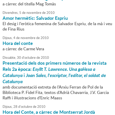
a càrrec del titella Mag Tomàs
Divendres,
5
de
novembre
de
2010
Amor hermètic: Salvador Espriu
El desig i l'eròtica femenina de Salvador Espriu, de la mà i veu
de Fina Rius
Dijous,
4
de
novembre
de
2010
Hora del conte
a càrrec de Carme Vera
Dissabte,
30
d'
octubre
de
2010
Presentació dels dos primers números de la revista
Rels 2a època:
Esyllt T. Lawrence. Una gal·lesa a
Catalunya
i
Joan Sales, l'escriptor, l'editor, el soldat de
Catalunya
amb documentació extreta de l'Arxiu Ferran de Pol de la
Biblioteca P. Fidel Fita, textos d'Adrià Chavarria, J.V. Garcia
Raffi i il·lustracions d'Enric Maass
Dijous,
28
d'
octubre
de
2010
Hora del Conte, a càrrec de Montserrat Jordà