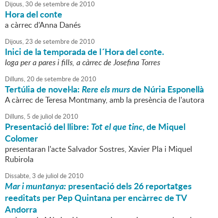
Dijous,
30
de
setembre
de
2010
Hora del conte
a càrrec d'Anna Danés
Dijous,
23
de
setembre
de
2010
Inici de la temporada de l´Hora del conte.
Ioga per a pares i fills, a càrrec de Josefina Torres
Dilluns,
20
de
setembre
de
2010
Tertúlia de novel·la:
Rere els murs
de Núria Esponellà
A càrrec de Teresa Montmany, amb la presència de l'autora
Dilluns,
5
de
juliol
de
2010
Presentació del llibre:
Tot el que tinc
, de Miquel
Colomer
presentaran l'acte Salvador Sostres, Xavier Pla i Miquel
Rubirola
Dissabte,
3
de
juliol
de
2010
Mar i muntanya:
presentació dels 26 reportatges
reeditats per Pep Quintana per encàrrec de TV
Andorra