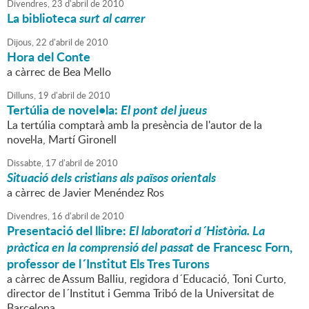
Divendres,
23
d'
abril
de
2010
La biblioteca
surt al carrer
Dijous,
22
d'
abril
de
2010
Hora del Conte
a càrrec de Bea Mello
Dilluns,
19
d'
abril
de
2010
Tertúlia de novel•la:
El pont del jueus
La tertúlia comptarà amb la presència de l'autor de la
novel·la, Martí Gironell
Dissabte,
17
d'
abril
de
2010
Situació dels cristians als països orientals
a càrrec de Javier Menéndez Ros
Divendres,
16
d'
abril
de
2010
Presentació del llibre:
El laboratori d´Història. La
pràctica en la comprensió del passat
de Francesc Forn,
professor de l´Institut Els Tres Turons
a càrrec de Assum Balliu, regidora d´Educació, Toni Curto,
director de l´Institut i Gemma Tribó de la Universitat de
Barcelona