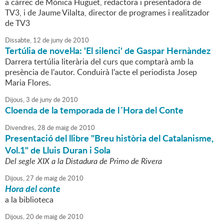
a càrrec de Mònica Huguet, redactora i presentadora de
TV3, i de Jaume Vilalta, director de programes i realitzador
de TV3
Dissabte,
12
de
juny
de
2010
Tertúlia de novel·la: 'El silenci' de Gaspar Hernàndez
Darrera tertúlia literària del curs que comptarà amb la
presència de l'autor. Conduirà l'acte el periodista Josep
Maria Flores.
Dijous,
3
de
juny
de
2010
Cloenda de la temporada de l´Hora del Conte
Divendres,
28
de
maig
de
2010
Presentació del llibre "Breu història del Catalanisme,
Vol.1" de Lluis Duran i Sola
Del segle XIX a la Distadura de Primo de Rivera
Dijous,
27
de
maig
de
2010
Hora del conte
a la biblioteca
Dijous,
20
de
maig
de
2010