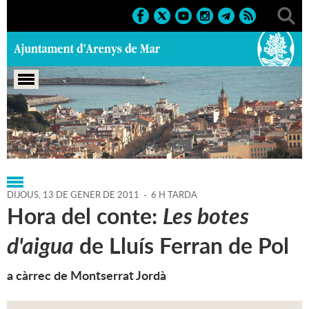
Portada
>
Agenda
>
13-01-2011
DIJOUS,
13
DE
GENER
DE
2011
-
6 H TARDA
Hora del conte:
Les botes
d'aigua
de Lluís Ferran de Pol
a càrrec de Montserrat Jordà