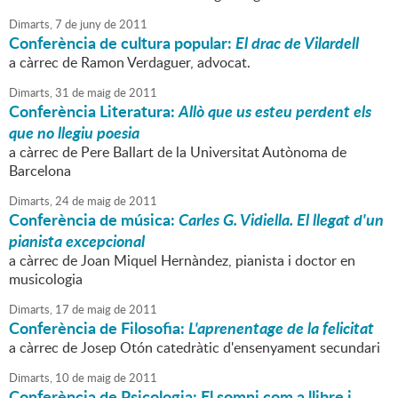
Dimarts,
7
de
juny
de
2011
Conferència de cultura popular:
El drac de Vilardell
a càrrec de Ramon Verdaguer, advocat.
Dimarts,
31
de
maig
de
2011
Conferència Literatura:
Allò que us esteu perdent els
que no llegiu poesia
a càrrec de Pere Ballart de la Universitat Autònoma de
Barcelona
Dimarts,
24
de
maig
de
2011
Conferència de música:
Carles G. Vidiella. El llegat d'un
pianista excepcional
a càrrec de Joan Miquel Hernàndez, pianista i doctor en
musicologia
Dimarts,
17
de
maig
de
2011
Conferència de Filosofia:
L'aprenentage de la felicitat
a càrrec de Josep Otón catedràtic d'ensenyament secundari
Dimarts,
10
de
maig
de
2011
Conferència de Psicologia: El somni com a llibre i