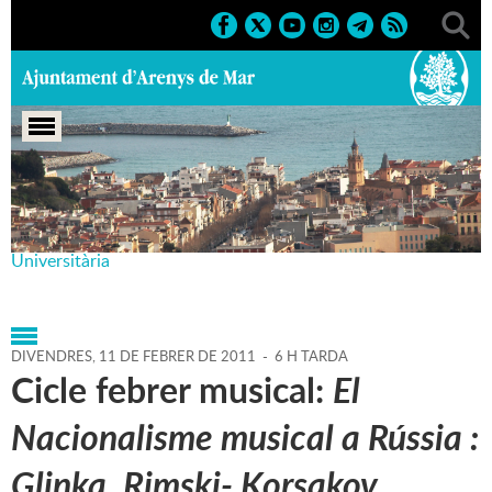
Portada
>
Agenda
>
11-02-
2011
>
Marcs
>
Culturals
>
2011
>
Aula d'Extensió
Universitària
DIVENDRES,
11
DE
FEBRER
DE
2011
-
6 H TARDA
Cicle febrer musical:
El
Nacionalisme musical a Rússia :
Glinka, Rimski- Korsakov,