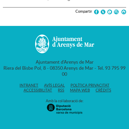
Compartir
Ajuntament d'Arenys de Mar
Riera del Bisbe Pol, 8 - 08350 Arenys de Mar - Tel. 93 795 99
00
INTRANET
AVÍS LEGAL
POLÍTICA PRIVACITAT
ACCESSIBILITAT
RSS
MAPA WEB
CRÈDITS
Amb la col·laboració de: