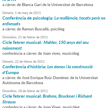
a càrrec de Blanca Garí de la Universitat de Barcelona
Dimarts,
1
de
març
de
2011
Conferència de psicologia:
La resiliència, tocats però no
enfonsats
a càrrec de Ramon Buscallà, psicòleg
Divendres,
25
de
febrer
de
2011
Cicle febrer musical:
Mahler, 150 anys del seu
naixement
conferència a càrrec de Joan vives, musicòleg
Dimarts,
22
de
febrer
de
2011
Conferència d'història:
Les dones i la construcció
d'Europa
a càrrec de José Enrique Ruiz-Domènec de la Universitat
Autònoma de Barcelona
Divendres,
18
de
febrer
de
2011
Cicle febrer musical:
Brahms, Bruckner i Richard
Strauss
conferència a càrrec de Joan Vives, musicòleg