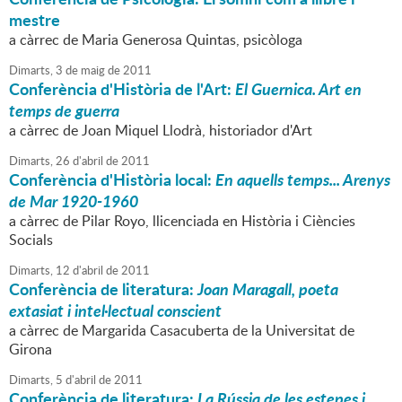
mestre
a càrrec de Maria Generosa Quintas, psicòloga
Dimarts,
3
de
maig
de
2011
Conferència d'Història de l'Art:
El Guernica. Art en
temps de guerra
a càrrec de Joan Miquel Llodrà, historiador d'Art
Dimarts,
26
d'
abril
de
2011
Conferència d'Història local:
En aquells temps... Arenys
de Mar 1920-1960
a càrrec de Pilar Royo, llicenciada en Història i Ciències
Socials
Dimarts,
12
d'
abril
de
2011
Conferència de literatura:
Joan Maragall, poeta
extasiat i intel·lectual conscient
a càrrec de Margarida Casacuberta de la Universitat de
Girona
Dimarts,
5
d'
abril
de
2011
Conferència de literatura:
La Rússia de les estepes i