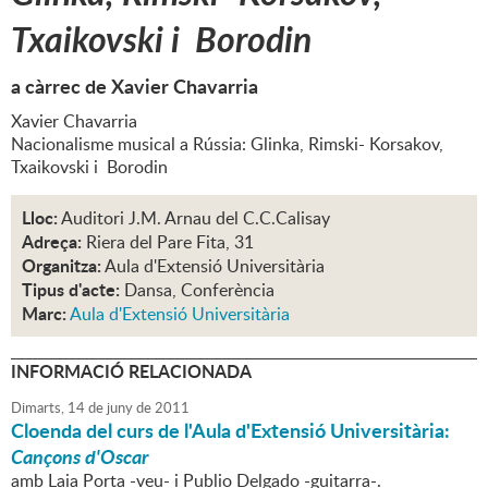
Txaikovski i Borodin
a càrrec de Xavier Chavarria
Xavier Chavarria
Nacionalisme musical a Rússia: Glinka, Rimski- Korsakov,
Txaikovski i Borodin
Lloc:
Auditori J.M. Arnau del C.C.Calisay
Adreça:
Riera del Pare Fita, 31
Organitza:
Aula d'Extensió Universitària
Tipus d'acte:
Dansa, Conferència
Marc:
Aula d'Extensió Universitària
INFORMACIÓ RELACIONADA
Dimarts,
14
de
juny
de
2011
Cloenda del curs de l'Aula d'Extensió Universitària:
Cançons d'Oscar
amb Laia Porta -veu- i Publio Delgado -guitarra-.