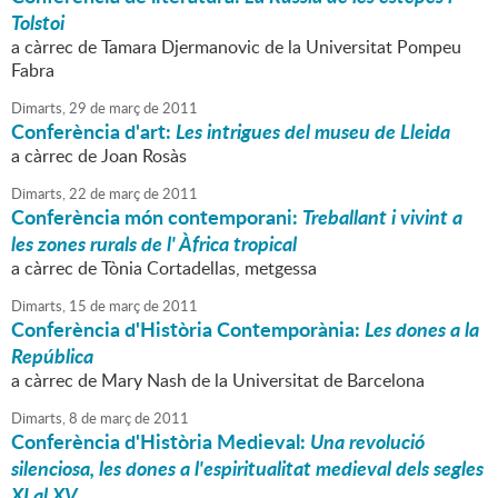
Tolstoi
a càrrec de Tamara Djermanovic de la Universitat Pompeu
Fabra
Dimarts,
29
de
març
de
2011
Conferència d'art:
Les intrigues del museu de Lleida
a càrrec de Joan Rosàs
Dimarts,
22
de
març
de
2011
Conferència món contemporani:
Treballant i vivint a
les zones rurals de l' Àfrica tropical
a càrrec de Tònia Cortadellas, metgessa
Dimarts,
15
de
març
de
2011
Conferència d'Història Contemporània:
Les dones a la
República
a càrrec de Mary Nash de la Universitat de Barcelona
Dimarts,
8
de
març
de
2011
Conferència d'Història Medieval:
Una revolució
silenciosa, les dones a l'espiritualitat medieval dels segles
XI al XV